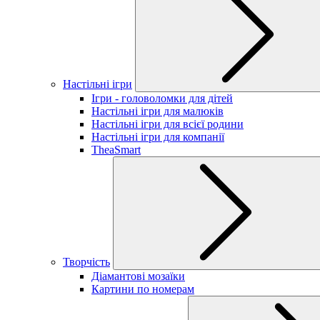
Настільні ігри
Ігри - головоломки для дітей
Настільні ігри для малюків
Настільні ігри для всієї родини
Настільні ігри для компанії
TheaSmart
Творчість
Діамантові мозаїки
Картини по номерам