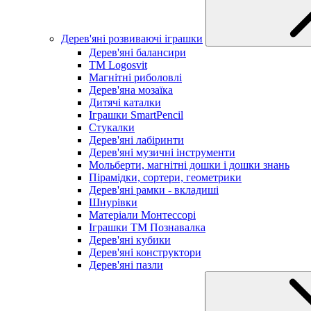
Дерев'яні розвиваючі іграшки
Дерев'яні балансири
TM Logosvit
Магнітні риболовлі
Дерев'яна мозаїка
Дитячі каталки
Іграшки SmartPencil
Стукалки
Дерев'яні лабіринти
Дерев'яні музичні інструменти
Мольберти, магнітні дошки і дошки знань
Пірамідки, сортери, геометрики
Дерев'яні рамки - вкладиші
Шнурівки
Матеріали Монтессорі
Іграшки ТМ Познавалка
Дерев'яні кубики
Дерев'яні конструктори
Дерев'яні пазли