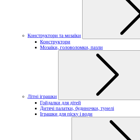
Конструктори та мозаїки
Конструктори
Мозаїки, головоломки, пазли
Літні іграшки
Гойдалки для дітей
Дитячі палатки, будиночки, тунелі
Іграшки для піску і води