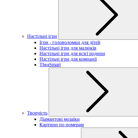
Настільні ігри
Ігри - головоломки для дітей
Настільні ігри для малюків
Настільні ігри для всієї родини
Настільні ігри для компанії
TheaSmart
Творчість
Діамантові мозаїки
Картини по номерам