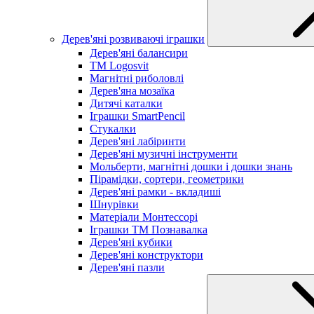
Дерев'яні розвиваючі іграшки
Дерев'яні балансири
TM Logosvit
Магнітні риболовлі
Дерев'яна мозаїка
Дитячі каталки
Іграшки SmartPencil
Стукалки
Дерев'яні лабіринти
Дерев'яні музичні інструменти
Мольберти, магнітні дошки і дошки знань
Пірамідки, сортери, геометрики
Дерев'яні рамки - вкладиші
Шнурівки
Матеріали Монтессорі
Іграшки ТМ Познавалка
Дерев'яні кубики
Дерев'яні конструктори
Дерев'яні пазли