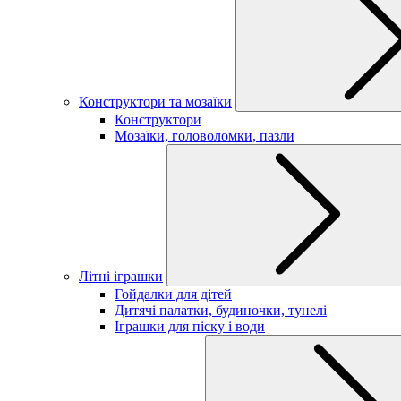
Конструктори та мозаїки
Конструктори
Мозаїки, головоломки, пазли
Літні іграшки
Гойдалки для дітей
Дитячі палатки, будиночки, тунелі
Іграшки для піску і води