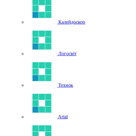
Калейдоскоп
Логосвіт
Технок
Arial