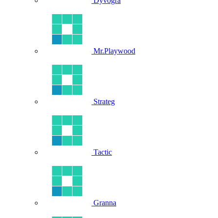
Dyvogra
Mr.Playwood
Strateg
Tactic
Granna