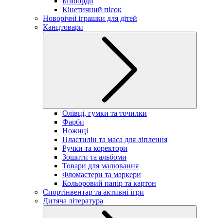
Бізіборди
Кінетичний пісок
Новорічні іграшки для дітей
Канцтовари
Олівці, гумки та точилки
Фарби
Ножиці
Пластилін та маса для ліплення
Ручки та коректори
Зошити та альбоми
Товари для малювання
Фломастери та маркери
Кольоровий папір та картон
Спортінвентар та активні ігри
Дитяча література