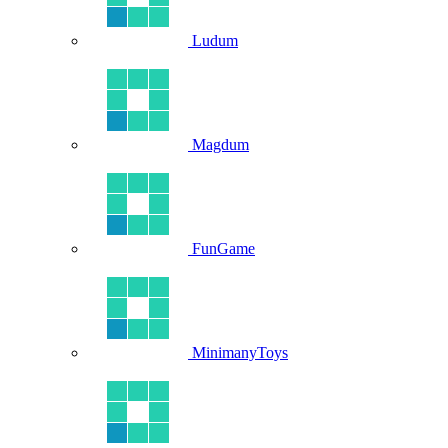
Ludum
Magdum
FunGame
MinimanyToys