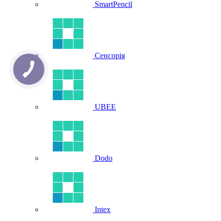
SmartPencil
Сенсорія
UBEE
Dodo
Intex