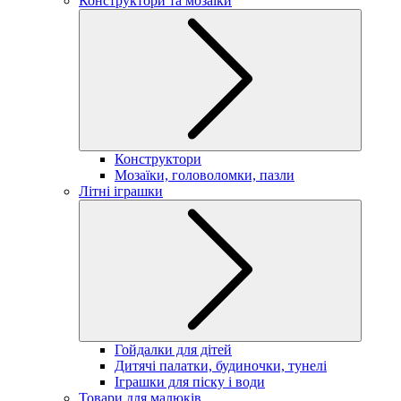
Конструктори та мозаїки
Конструктори
Мозаїки, головоломки, пазли
Літні іграшки
Гойдалки для дітей
Дитячі палатки, будиночки, тунелі
Іграшки для піску і води
Товари для малюків