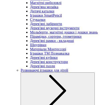
Магнітні риболовлі
Дерев'яна мозаїка
Дитячі каталки
Іграшки SmartPencil
Стукалки
Дерев'яні лабіринти
Дерев'яні музичні інструменти
Мольберти, магнітні дошки і дошки знань
Пірамідки, сортери, геометрики
Дерев'яні рамки - вкладиші
Шнурівки
Матеріали Монтессорі
Іграшки ТМ Познавалка
Дерев'яні кубики
Дерев'яні конструктори
Дерев'яні пазли
Розвиваючі іграшки для дітей