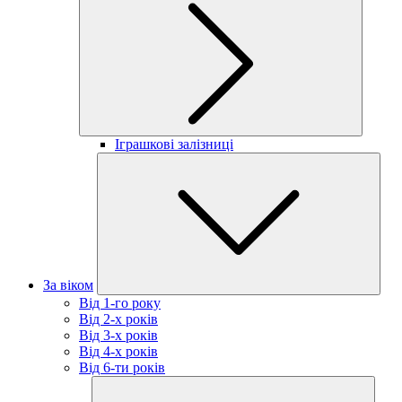
Іграшкові залізниці
За віком
Від 1-го року
Від 2-х років
Від 3-х років
Від 4-х років
Від 6-ти років