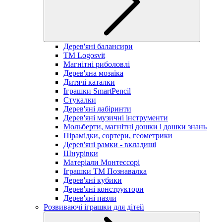
Дерев'яні балансири
TM Logosvit
Магнітні риболовлі
Дерев'яна мозаїка
Дитячі каталки
Іграшки SmartPencil
Стукалки
Дерев'яні лабіринти
Дерев'яні музичні інструменти
Мольберти, магнітні дошки і дошки знань
Пірамідки, сортери, геометрики
Дерев'яні рамки - вкладиші
Шнурівки
Матеріали Монтессорі
Іграшки ТМ Познавалка
Дерев'яні кубики
Дерев'яні конструктори
Дерев'яні пазли
Розвиваючі іграшки для дітей