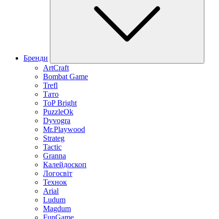
Бренди
ArtCraft
Bombat Game
Trefl
Тато
ToP Bright
PuzzleOk
Dyvogra
Mr.Playwood
Strateg
Tactic
Granna
Калейдоскоп
Логосвіт
Технок
Arial
Ludum
Magdum
FunGame