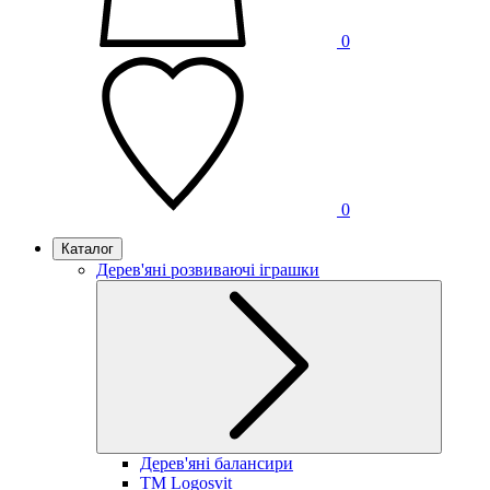
0
0
Каталог
Дерев'яні розвиваючі іграшки
Дерев'яні балансири
TM Logosvit