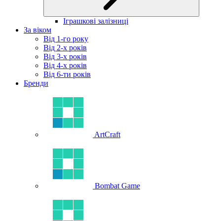
Іграшкові залізниці
За віком
Від 1-го року
Від 2-х років
Від 3-х років
Від 4-х років
Від 6-ти років
Бренди
ArtCraft
Bombat Game