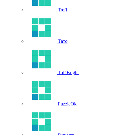
Trefl
Тато
ToP Bright
PuzzleOk