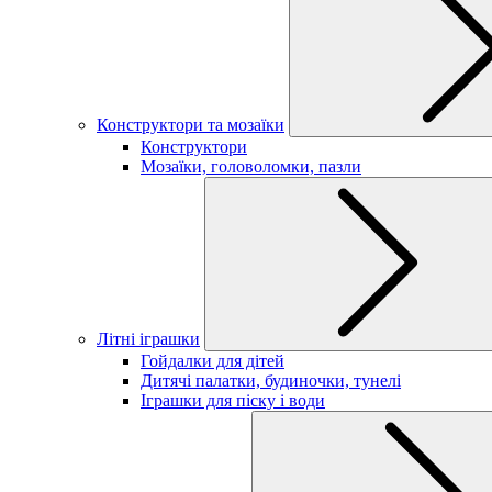
Конструктори та мозаїки
Конструктори
Мозаїки, головоломки, пазли
Літні іграшки
Гойдалки для дітей
Дитячі палатки, будиночки, тунелі
Іграшки для піску і води