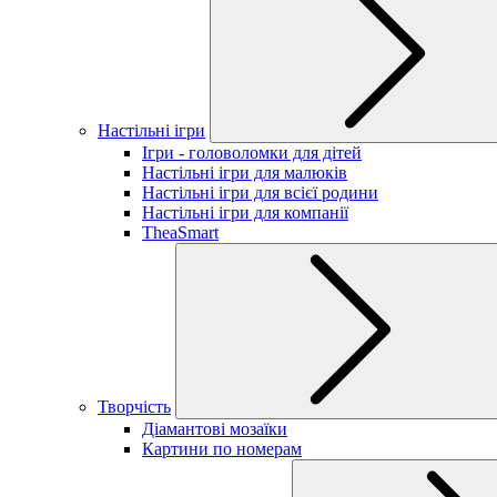
Настільні ігри
Ігри - головоломки для дітей
Настільні ігри для малюків
Настільні ігри для всієї родини
Настільні ігри для компанії
TheaSmart
Творчість
Діамантові мозаїки
Картини по номерам