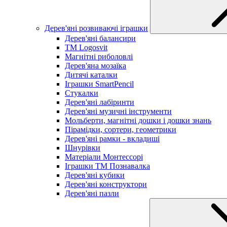
Дерев'яні розвиваючі іграшки
Дерев'яні балансири
TM Logosvit
Магнітні риболовлі
Дерев'яна мозаїка
Дитячі каталки
Іграшки SmartPencil
Стукалки
Дерев'яні лабіринти
Дерев'яні музичні інструменти
Мольберти, магнітні дошки і дошки знань
Пірамідки, сортери, геометрики
Дерев'яні рамки - вкладиші
Шнурівки
Матеріали Монтессорі
Іграшки ТМ Познавалка
Дерев'яні кубики
Дерев'яні конструктори
Дерев'яні пазли