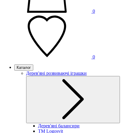
0
0
Каталог
Дерев'яні розвиваючі іграшки
Дерев'яні балансири
TM Logosvit