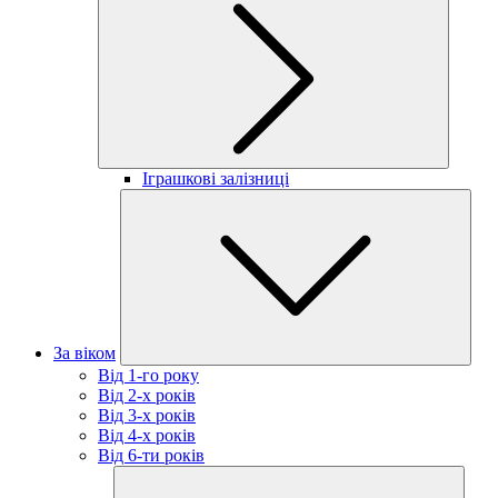
Іграшкові залізниці
За віком
Від 1-го року
Від 2-х років
Від 3-х років
Від 4-х років
Від 6-ти років