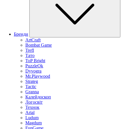
Бренди
ArtCraft
Bombat Game
Trefl
Тато
ToP Bright
PuzzleOk
Dyvogra
Mr.Playwood
Strateg
Tactic
Granna
Калейдоскоп
Логосвіт
Технок
Arial
Ludum
Magdum
FunGame