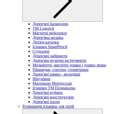
Дерев'яні балансири
TM Logosvit
Магнітні риболовлі
Дерев'яна мозаїка
Дитячі каталки
Іграшки SmartPencil
Стукалки
Дерев'яні лабіринти
Дерев'яні музичні інструменти
Мольберти, магнітні дошки і дошки знань
Пірамідки, сортери, геометрики
Дерев'яні рамки - вкладиші
Шнурівки
Матеріали Монтессорі
Іграшки ТМ Познавалка
Дерев'яні кубики
Дерев'яні конструктори
Дерев'яні пазли
Розвиваючі іграшки для дітей