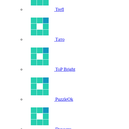
Trefl
Тато
ToP Bright
PuzzleOk