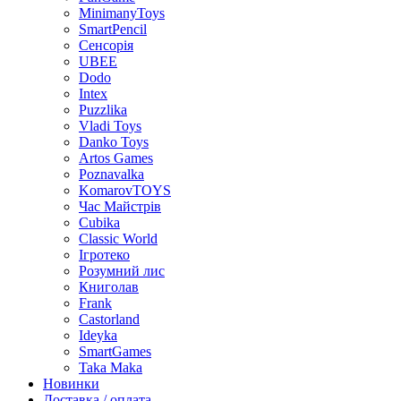
MinimanyToys
SmartPencil
Сенсорія
UBEE
Dodo
Intex
Puzzlika
Vladi Toys
Danko Toys
Artos Games
Poznavalka
KomarovTOYS
Час Майстрів
Cubika
Classic World
Ігротеко
Розумний лис
Книголав
Frank
Castorland
Ideyka
SmartGames
Taka Maka
Новинки
Доставка / оплата