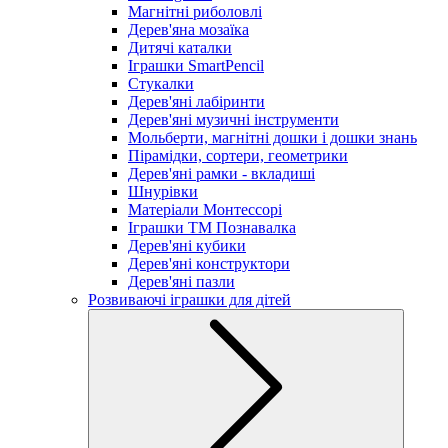
Магнітні риболовлі
Дерев'яна мозаїка
Дитячі каталки
Іграшки SmartPencil
Стукалки
Дерев'яні лабіринти
Дерев'яні музичні інструменти
Мольберти, магнітні дошки і дошки знань
Пірамідки, сортери, геометрики
Дерев'яні рамки - вкладиші
Шнурівки
Матеріали Монтессорі
Іграшки ТМ Познавалка
Дерев'яні кубики
Дерев'яні конструктори
Дерев'яні пазли
Розвиваючі іграшки для дітей