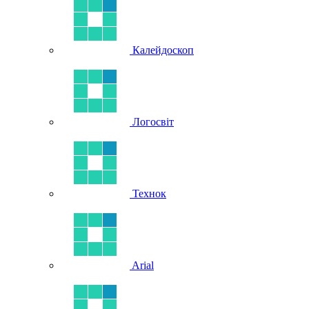
Калейдоскоп
Логосвіт
Технок
Arial