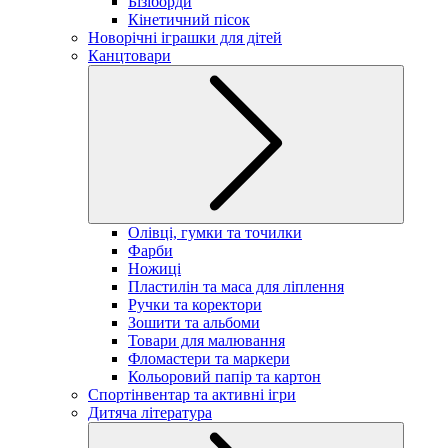
Бізіборди
Кінетичний пісок
Новорічні іграшки для дітей
Канцтовари
Олівці, гумки та точилки
Фарби
Ножиці
Пластилін та маса для ліплення
Ручки та коректори
Зошити та альбоми
Товари для малювання
Фломастери та маркери
Кольоровий папір та картон
Спортінвентар та активні ігри
Дитяча література