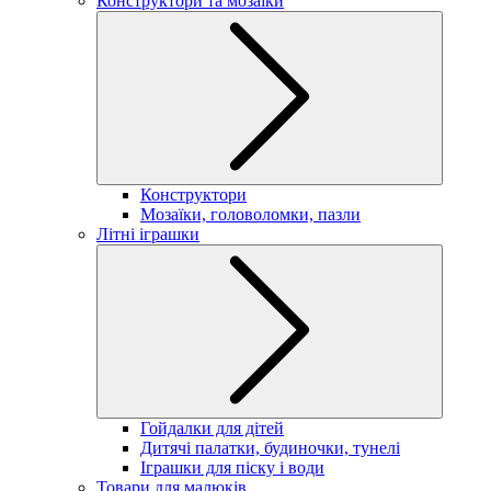
Конструктори та мозаїки
Конструктори
Мозаїки, головоломки, пазли
Літні іграшки
Гойдалки для дітей
Дитячі палатки, будиночки, тунелі
Іграшки для піску і води
Товари для малюків