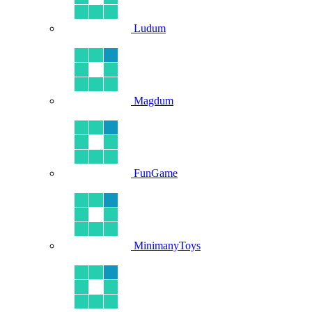
Ludum
Magdum
FunGame
MinimanyToys