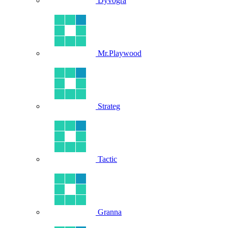
Dyvogra
Mr.Playwood
Strateg
Tactic
Granna