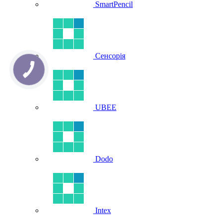
SmartPencil
Сенсорія
UBEE
Dodo
Intex