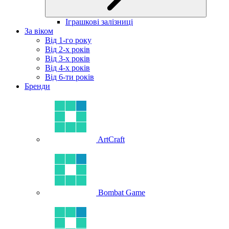
Іграшкові залізниці
За віком
Від 1-го року
Від 2-х років
Від 3-х років
Від 4-х років
Від 6-ти років
Бренди
ArtCraft
Bombat Game