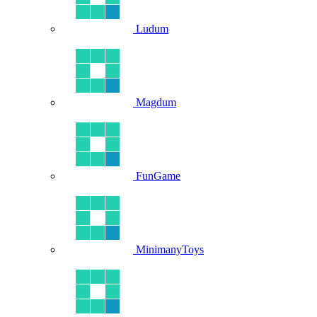
Ludum
Magdum
FunGame
MinimanyToys