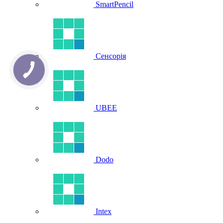
SmartPencil
Сенсорія
UBEE
Dodo
Intex