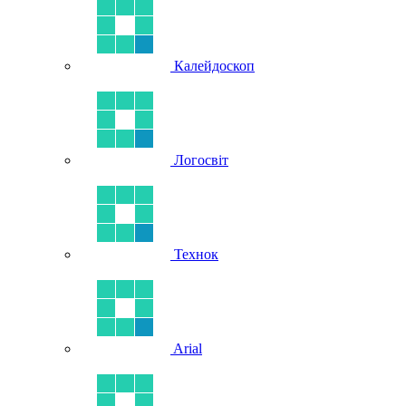
Калейдоскоп
Логосвіт
Технок
Arial