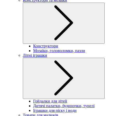
Конструктори та мозаїки
Конструктори
Мозаїки, головоломки, пазли
Літні іграшки
Гойдалки для дітей
Дитячі палатки, будиночки, тунелі
Іграшки для піску і води
Товари для малюків