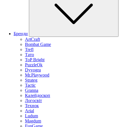
Бренди
ArtCraft
Bombat Game
Trefl
Тато
ToP Bright
PuzzleOk
Dyvogra
Mr.Playwood
Strateg
Tactic
Granna
Калейдоскоп
Логосвіт
Технок
Arial
Ludum
Magdum
FunGame