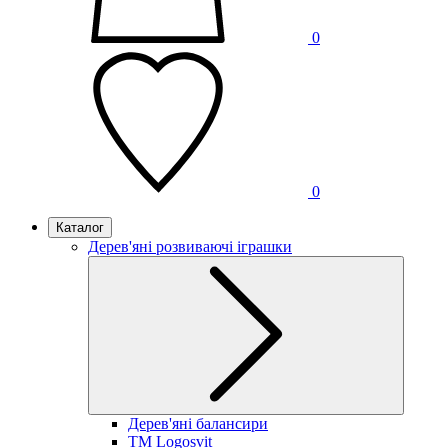
0
0
Каталог
Дерев'яні розвиваючі іграшки
Дерев'яні балансири
TM Logosvit