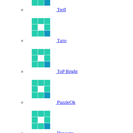
Trefl
Тато
ToP Bright
PuzzleOk