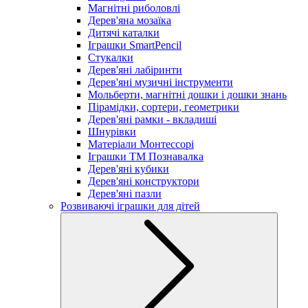
Магнітні риболовлі
Дерев'яна мозаїка
Дитячі каталки
Іграшки SmartPencil
Стукалки
Дерев'яні лабіринти
Дерев'яні музичні інструменти
Мольберти, магнітні дошки і дошки знань
Пірамідки, сортери, геометрики
Дерев'яні рамки - вкладиші
Шнурівки
Матеріали Монтессорі
Іграшки ТМ Познавалка
Дерев'яні кубики
Дерев'яні конструктори
Дерев'яні пазли
Розвиваючі іграшки для дітей