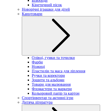
Бізіборди
Кінетичний пісок
Новорічні іграшки для дітей
Канцтовари
Олівці, гумки та точилки
Фарби
Ножиці
Пластилін та маса для ліплення
Ручки та коректори
Зошити та альбоми
Товари для малювання
Фломастери та маркери
Кольоровий папір та картон
Спортінвентар та активні ігри
Дитяча література