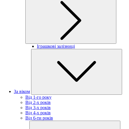
Іграшкові залізниці
За віком
Від 1-го року
Від 2-х років
Від 3-х років
Від 4-х років
Від 6-ти років