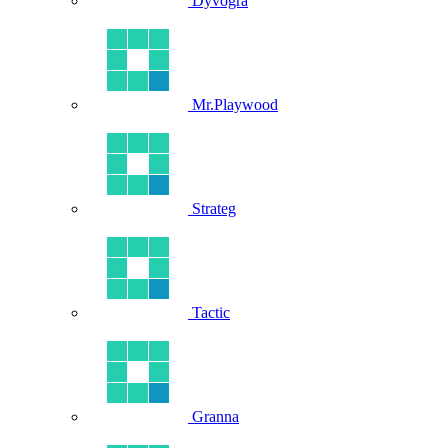
Dyvogra
Mr.Playwood
Strateg
Tactic
Granna