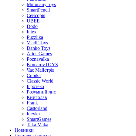
MinimanyToys
SmartPencil
Сенсорія
UBEE
Dodo
Intex
Puzzlika
Vladi Toys
Danko Toys
Artos Games
Poznavalka
KomarovTOYS
Час Майстрів
Cubika
Classic World
Ігротеко
Розумний лис
Книголав
Frank
Castorland
Ideyka
SmartGames
Taka Maka
Новинки
Доставка / оплата