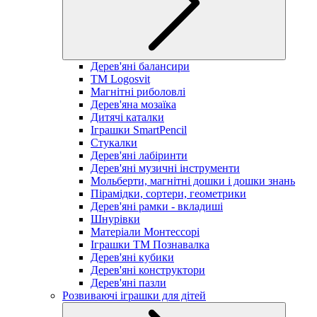
Дерев'яні балансири
TM Logosvit
Магнітні риболовлі
Дерев'яна мозаїка
Дитячі каталки
Іграшки SmartPencil
Стукалки
Дерев'яні лабіринти
Дерев'яні музичні інструменти
Мольберти, магнітні дошки і дошки знань
Пірамідки, сортери, геометрики
Дерев'яні рамки - вкладиші
Шнурівки
Матеріали Монтессорі
Іграшки ТМ Познавалка
Дерев'яні кубики
Дерев'яні конструктори
Дерев'яні пазли
Розвиваючі іграшки для дітей