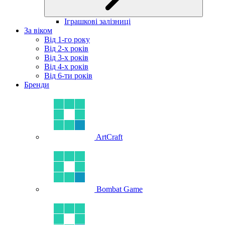
Іграшкові залізниці
За віком
Від 1-го року
Від 2-х років
Від 3-х років
Від 4-х років
Від 6-ти років
Бренди
ArtCraft
Bombat Game