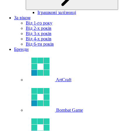
Іграшкові залізниці
За віком
Від 1-го року
Від 2-х років
Від 3-х років
Від 4-х років
Від 6-ти років
Бренди
ArtCraft
Bombat Game