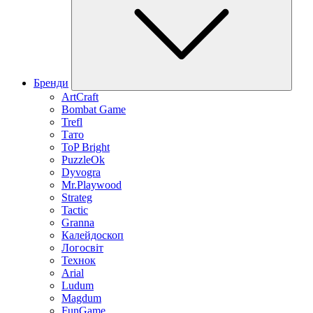
Бренди
ArtCraft
Bombat Game
Trefl
Тато
ToP Bright
PuzzleOk
Dyvogra
Mr.Playwood
Strateg
Tactic
Granna
Калейдоскоп
Логосвіт
Технок
Arial
Ludum
Magdum
FunGame