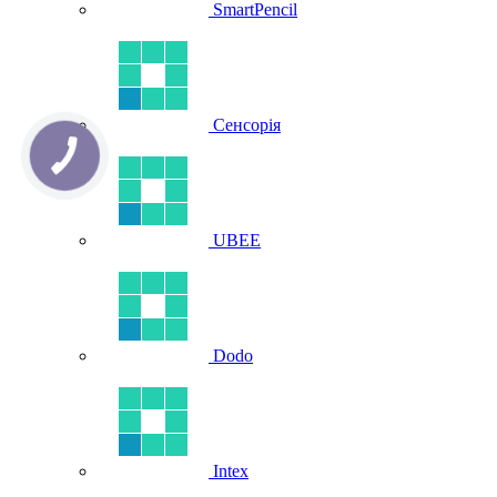
SmartPencil
Сенсорія
UBEE
Dodo
Intex