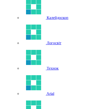
Калейдоскоп
Логосвіт
Технок
Arial