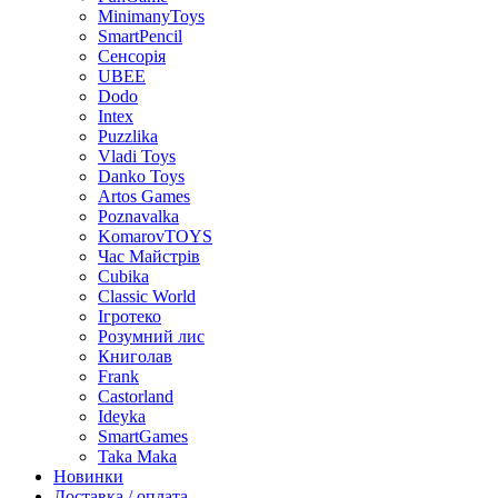
MinimanyToys
SmartPencil
Сенсорія
UBEE
Dodo
Intex
Puzzlika
Vladi Toys
Danko Toys
Artos Games
Poznavalka
KomarovTOYS
Час Майстрів
Cubika
Classic World
Ігротеко
Розумний лис
Книголав
Frank
Castorland
Ideyka
SmartGames
Taka Maka
Новинки
Доставка / оплата