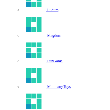
Ludum
Magdum
FunGame
MinimanyToys