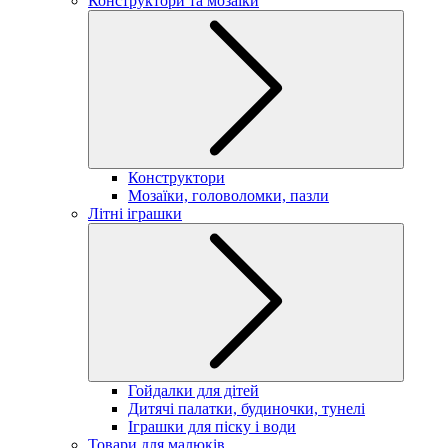
Конструктори та мозаїки
Конструктори
Мозаїки, головоломки, пазли
Літні іграшки
Гойдалки для дітей
Дитячі палатки, будиночки, тунелі
Іграшки для піску і води
Товари для малюків