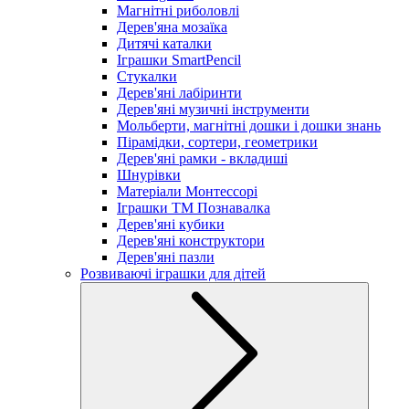
Магнітні риболовлі
Дерев'яна мозаїка
Дитячі каталки
Іграшки SmartPencil
Стукалки
Дерев'яні лабіринти
Дерев'яні музичні інструменти
Мольберти, магнітні дошки і дошки знань
Пірамідки, сортери, геометрики
Дерев'яні рамки - вкладиші
Шнурівки
Матеріали Монтессорі
Іграшки ТМ Познавалка
Дерев'яні кубики
Дерев'яні конструктори
Дерев'яні пазли
Розвиваючі іграшки для дітей