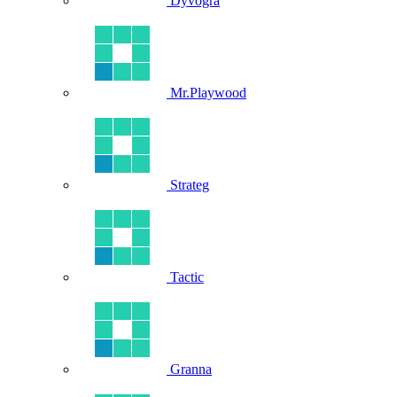
Dyvogra
Mr.Playwood
Strateg
Tactic
Granna