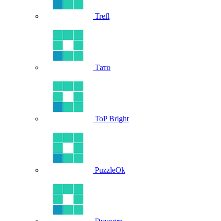
Trefl
Тато
ToP Bright
PuzzleOk