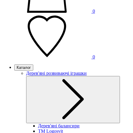
0
0
Каталог
Дерев'яні розвиваючі іграшки
Дерев'яні балансири
TM Logosvit