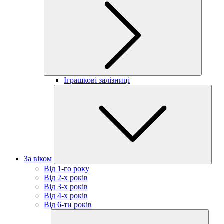
Іграшкові залізниці
За віком
Від 1-го року
Від 2-х років
Від 3-х років
Від 4-х років
Від 6-ти років