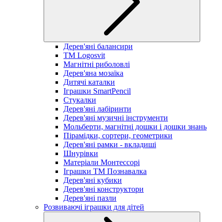
Дерев'яні балансири
TM Logosvit
Магнітні риболовлі
Дерев'яна мозаїка
Дитячі каталки
Іграшки SmartPencil
Стукалки
Дерев'яні лабіринти
Дерев'яні музичні інструменти
Мольберти, магнітні дошки і дошки знань
Пірамідки, сортери, геометрики
Дерев'яні рамки - вкладиші
Шнурівки
Матеріали Монтессорі
Іграшки ТМ Познавалка
Дерев'яні кубики
Дерев'яні конструктори
Дерев'яні пазли
Розвиваючі іграшки для дітей