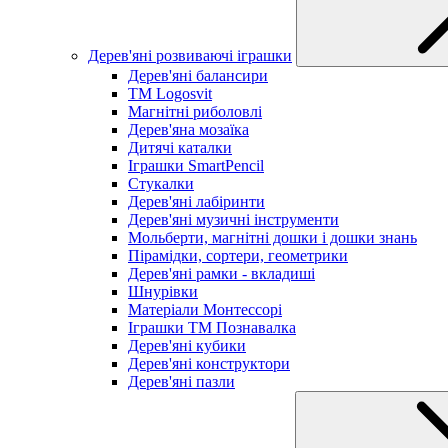
Дерев'яні розвиваючі іграшки
Дерев'яні балансири
TM Logosvit
Магнітні риболовлі
Дерев'яна мозаїка
Дитячі каталки
Іграшки SmartPencil
Стукалки
Дерев'яні лабіринти
Дерев'яні музичні інструменти
Мольберти, магнітні дошки і дошки знань
Пірамідки, сортери, геометрики
Дерев'яні рамки - вкладиші
Шнурівки
Матеріали Монтессорі
Іграшки ТМ Познавалка
Дерев'яні кубики
Дерев'яні конструктори
Дерев'яні пазли