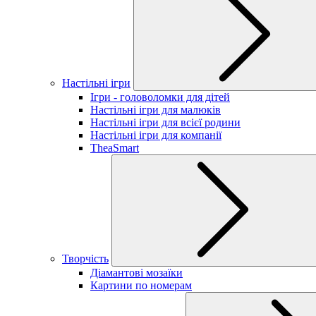
Настільні ігри
Ігри - головоломки для дітей
Настільні ігри для малюків
Настільні ігри для всієї родини
Настільні ігри для компанії
TheaSmart
Творчість
Діамантові мозаїки
Картини по номерам