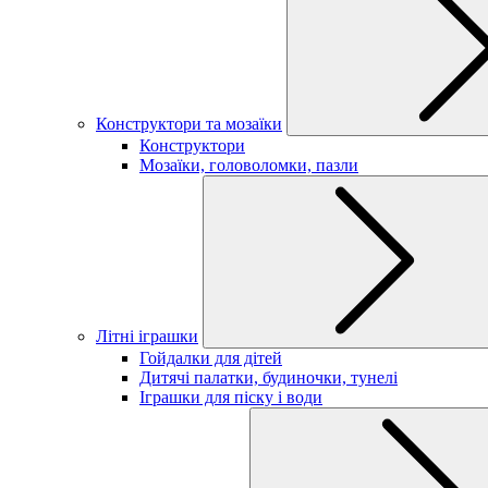
Конструктори та мозаїки
Конструктори
Мозаїки, головоломки, пазли
Літні іграшки
Гойдалки для дітей
Дитячі палатки, будиночки, тунелі
Іграшки для піску і води