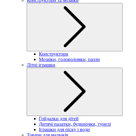
Конструктори та мозаїки
Конструктори
Мозаїки, головоломки, пазли
Літні іграшки
Гойдалки для дітей
Дитячі палатки, будиночки, тунелі
Іграшки для піску і води
Товари для малюків