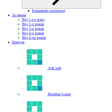
Іграшкові залізниці
За віком
Від 1-го року
Від 2-х років
Від 3-х років
Від 4-х років
Від 6-ти років
Бренди
ArtCraft
Bombat Game