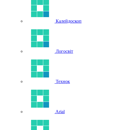
Калейдоскоп
Логосвіт
Технок
Arial