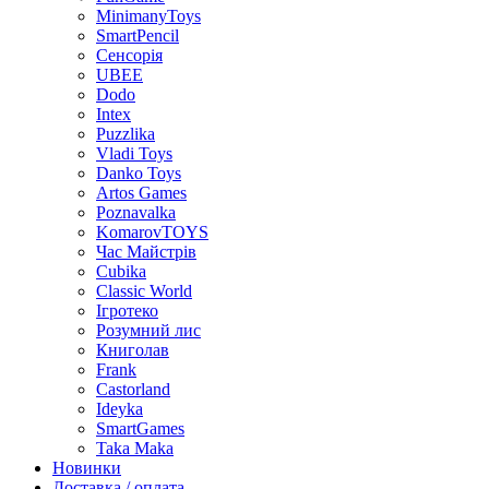
MinimanyToys
SmartPencil
Сенсорія
UBEE
Dodo
Intex
Puzzlika
Vladi Toys
Danko Toys
Artos Games
Poznavalka
KomarovTOYS
Час Майстрів
Cubika
Classic World
Ігротеко
Розумний лис
Книголав
Frank
Castorland
Ideyka
SmartGames
Taka Maka
Новинки
Доставка / оплата