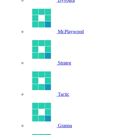
Dyvogra
Mr.Playwood
Strateg
Tactic
Granna