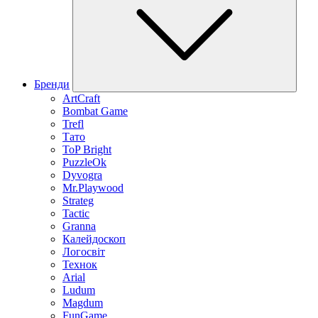
Бренди
ArtCraft
Bombat Game
Trefl
Тато
ToP Bright
PuzzleOk
Dyvogra
Mr.Playwood
Strateg
Tactic
Granna
Калейдоскоп
Логосвіт
Технок
Arial
Ludum
Magdum
FunGame