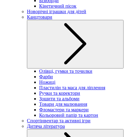
Бізіборди
Кінетичний пісок
Новорічні іграшки для дітей
Канцтовари
Олівці, гумки та точилки
Фарби
Ножиці
Пластилін та маса для ліплення
Ручки та коректори
Зошити та альбоми
Товари для малювання
Фломастери та маркери
Кольоровий папір та картон
Спортінвентар та активні ігри
Дитяча література