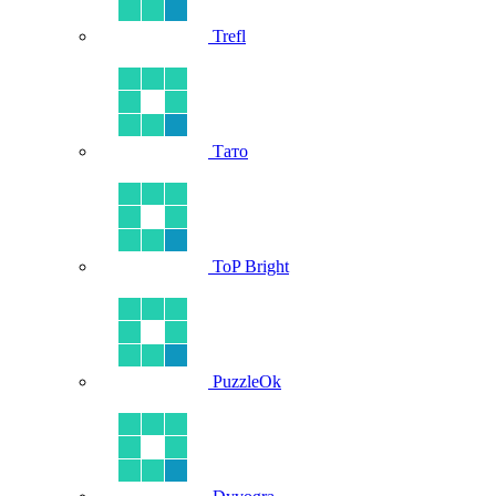
Trefl
Тато
ToP Bright
PuzzleOk