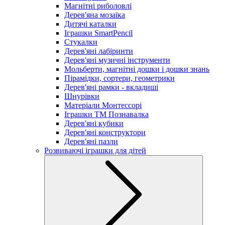
Магнітні риболовлі
Дерев'яна мозаїка
Дитячі каталки
Іграшки SmartPencil
Стукалки
Дерев'яні лабіринти
Дерев'яні музичні інструменти
Мольберти, магнітні дошки і дошки знань
Пірамідки, сортери, геометрики
Дерев'яні рамки - вкладиші
Шнурівки
Матеріали Монтессорі
Іграшки ТМ Познавалка
Дерев'яні кубики
Дерев'яні конструктори
Дерев'яні пазли
Розвиваючі іграшки для дітей