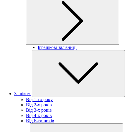
Іграшкові залізниці
За віком
Від 1-го року
Від 2-х років
Від 3-х років
Від 4-х років
Від 6-ти років