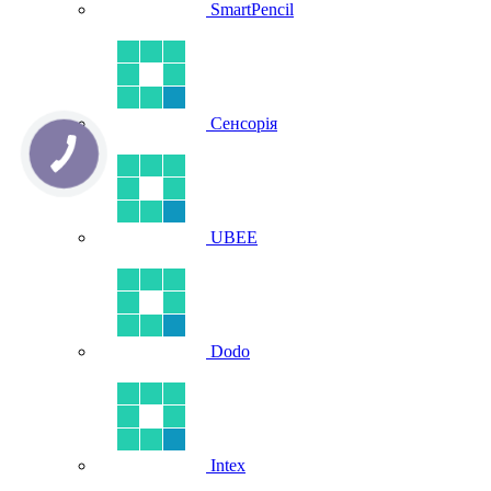
SmartPencil
Сенсорія
UBEE
Dodo
Intex