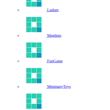
Ludum
Magdum
FunGame
MinimanyToys