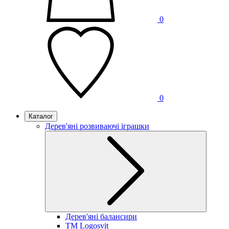
0
0
Каталог
Дерев'яні розвиваючі іграшки
Дерев'яні балансири
TM Logosvit