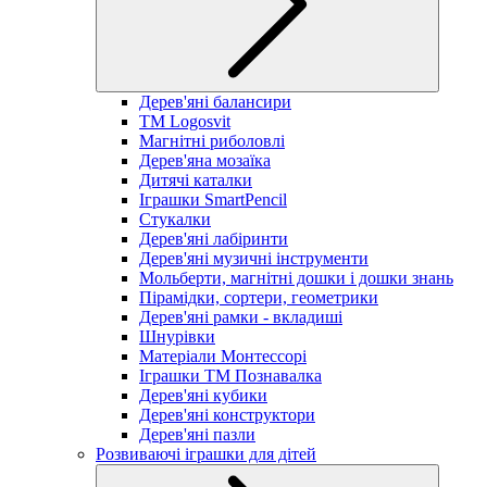
Дерев'яні балансири
TM Logosvit
Магнітні риболовлі
Дерев'яна мозаїка
Дитячі каталки
Іграшки SmartPencil
Стукалки
Дерев'яні лабіринти
Дерев'яні музичні інструменти
Мольберти, магнітні дошки і дошки знань
Пірамідки, сортери, геометрики
Дерев'яні рамки - вкладиші
Шнурівки
Матеріали Монтессорі
Іграшки ТМ Познавалка
Дерев'яні кубики
Дерев'яні конструктори
Дерев'яні пазли
Розвиваючі іграшки для дітей