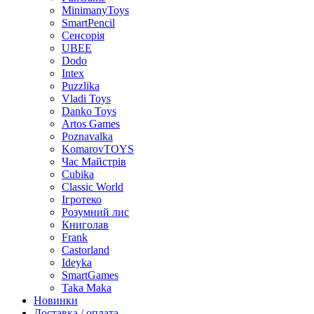
MinimanyToys
SmartPencil
Сенсорія
UBEE
Dodo
Intex
Puzzlika
Vladi Toys
Danko Toys
Artos Games
Poznavalka
KomarovTOYS
Час Майстрів
Cubika
Classic World
Ігротеко
Розумний лис
Книголав
Frank
Castorland
Ideyka
SmartGames
Taka Maka
Новинки
Доставка / оплата