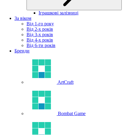
Іграшкові залізниці
За віком
Від 1-го року
Від 2-х років
Від 3-х років
Від 4-х років
Від 6-ти років
Бренди
ArtCraft
Bombat Game