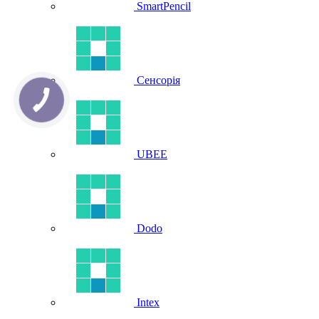
SmartPencil
Сенсорія
UBEE
Dodo
Intex