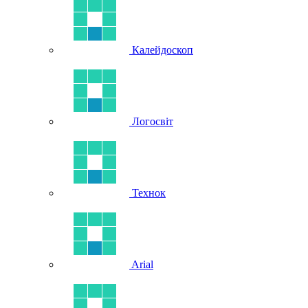
Калейдоскоп
Логосвіт
Технок
Arial