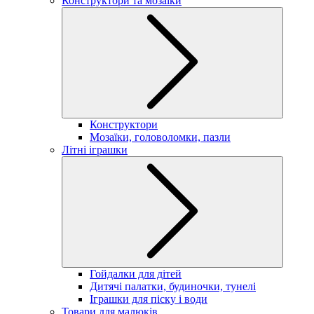
Конструктори та мозаїки
Конструктори
Мозаїки, головоломки, пазли
Літні іграшки
Гойдалки для дітей
Дитячі палатки, будиночки, тунелі
Іграшки для піску і води
Товари для малюків