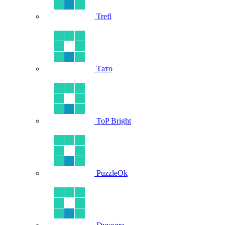
Trefl
Тато
ToP Bright
PuzzleOk