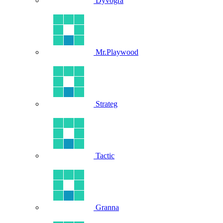
Dyvogra
Mr.Playwood
Strateg
Tactic
Granna