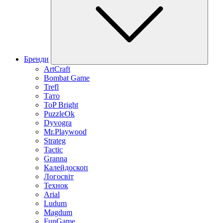
Бренди
ArtCraft
Bombat Game
Trefl
Тато
ToP Bright
PuzzleOk
Dyvogra
Mr.Playwood
Strateg
Tactic
Granna
Калейдоскоп
Логосвіт
Технок
Arial
Ludum
Magdum
FunGame