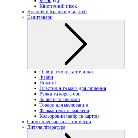
Бізіборди
Кінетичний пісок
Новорічні іграшки для дітей
Канцтовари
Олівці, гумки та точилки
Фарби
Ножиці
Пластилін та маса для ліплення
Ручки та коректори
Зошити та альбоми
Товари для малювання
Фломастери та маркери
Кольоровий папір та картон
Спортінвентар та активні ігри
Дитяча література