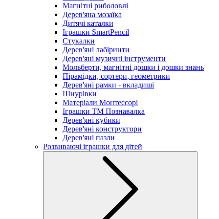
Магнітні риболовлі
Дерев'яна мозаїка
Дитячі каталки
Іграшки SmartPencil
Стукалки
Дерев'яні лабіринти
Дерев'яні музичні інструменти
Мольберти, магнітні дошки і дошки знань
Пірамідки, сортери, геометрики
Дерев'яні рамки - вкладиші
Шнурівки
Матеріали Монтессорі
Іграшки ТМ Познавалка
Дерев'яні кубики
Дерев'яні конструктори
Дерев'яні пазли
Розвиваючі іграшки для дітей