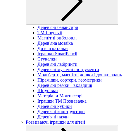
Дерев'яні балансири
TM Logosvit
Магнітні риболовлі
Дерев'яна мозаїка
Дитячі каталки
Іграшки SmartPencil
Стукалки
Дерев'яні лабіринти
Дерев'яні музичні інструменти
Мольберти, магнітні дошки і дошки знань
Пірамідки, сортери, геометрики
Дерев'яні рамки - вкладиші
Шнурівки
Матеріали Монтессорі
Іграшки ТМ Познавалка
Дерев'яні кубики
Дерев'яні конструктори
Дерев'яні пазли
Розвиваючі іграшки для дітей