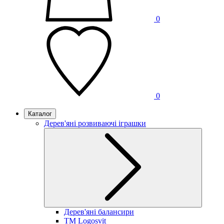
0
0
Каталог
Дерев'яні розвиваючі іграшки
Дерев'яні балансири
TM Logosvit