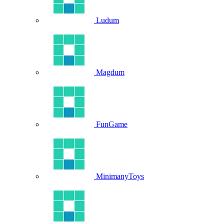
Ludum
Magdum
FunGame
MinimanyToys