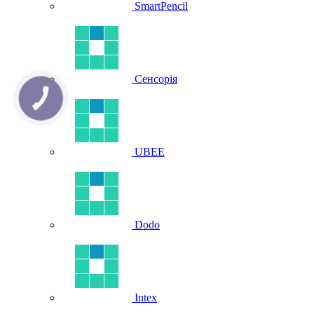
SmartPencil
Сенсорія
UBEE
Dodo
Intex