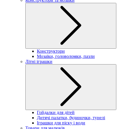
Конструктори та мозаїки
Конструктори
Мозаїки, головоломки, пазли
Літні іграшки
Гойдалки для дітей
Дитячі палатки, будиночки, тунелі
Іграшки для піску і води
Товари для малюків