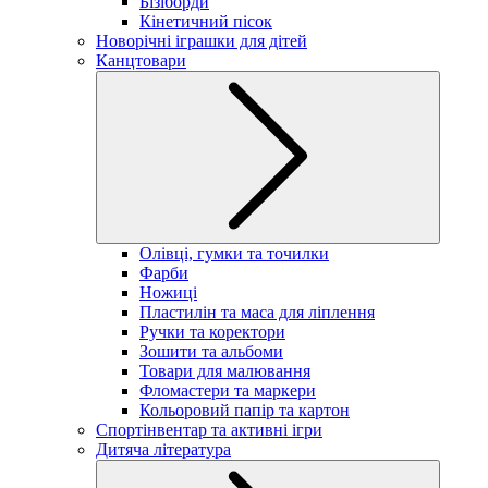
Бізіборди
Кінетичний пісок
Новорічні іграшки для дітей
Канцтовари
Олівці, гумки та точилки
Фарби
Ножиці
Пластилін та маса для ліплення
Ручки та коректори
Зошити та альбоми
Товари для малювання
Фломастери та маркери
Кольоровий папір та картон
Спортінвентар та активні ігри
Дитяча література