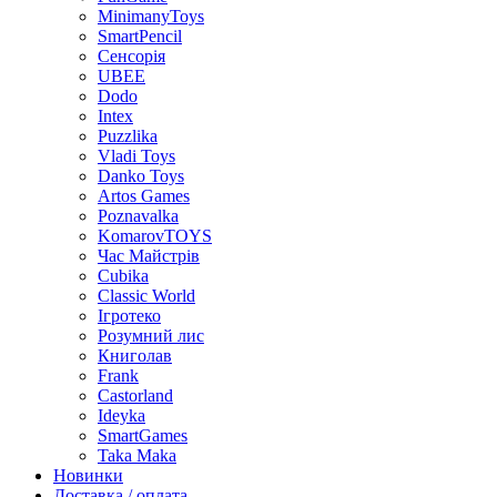
MinimanyToys
SmartPencil
Сенсорія
UBEE
Dodo
Intex
Puzzlika
Vladi Toys
Danko Toys
Artos Games
Poznavalka
KomarovTOYS
Час Майстрів
Cubika
Classic World
Ігротеко
Розумний лис
Книголав
Frank
Castorland
Ideyka
SmartGames
Taka Maka
Новинки
Доставка / оплата