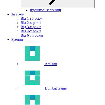
Іграшкові залізниці
За віком
Від 1-го року
Від 2-х років
Від 3-х років
Від 4-х років
Від 6-ти років
Бренди
ArtCraft
Bombat Game