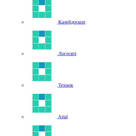
Калейдоскоп
Логосвіт
Технок
Arial