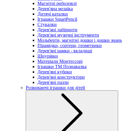
Магнітні риболовлі
Дерев'яна мозаїка
Дитячі каталки
Іграшки SmartPencil
Стукалки
Дерев'яні лабіринти
Дерев'яні музичні інструменти
Мольберти, магнітні дошки і дошки знань
Пірамідки, сортери, геометрики
Дерев'яні рамки - вкладиші
Шнурівки
Матеріали Монтессорі
Іграшки ТМ Познавалка
Дерев'яні кубики
Дерев'яні конструктори
Дерев'яні пазли
Розвиваючі іграшки для дітей