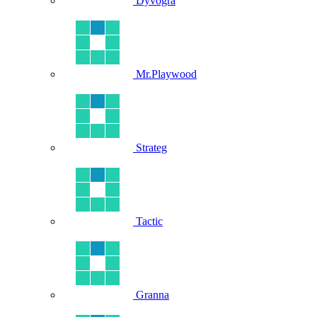
Dyvogra
Mr.Playwood
Strateg
Tactic
Granna