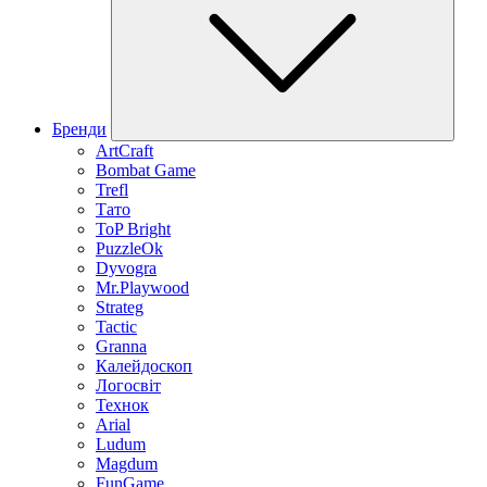
Бренди
ArtCraft
Bombat Game
Trefl
Тато
ToP Bright
PuzzleOk
Dyvogra
Mr.Playwood
Strateg
Tactic
Granna
Калейдоскоп
Логосвіт
Технок
Arial
Ludum
Magdum
FunGame