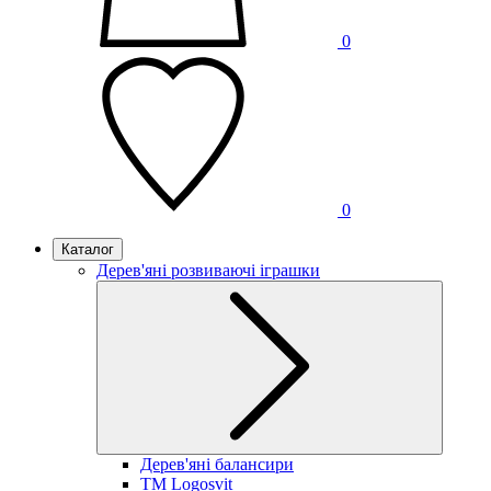
0
0
Каталог
Дерев'яні розвиваючі іграшки
Дерев'яні балансири
TM Logosvit