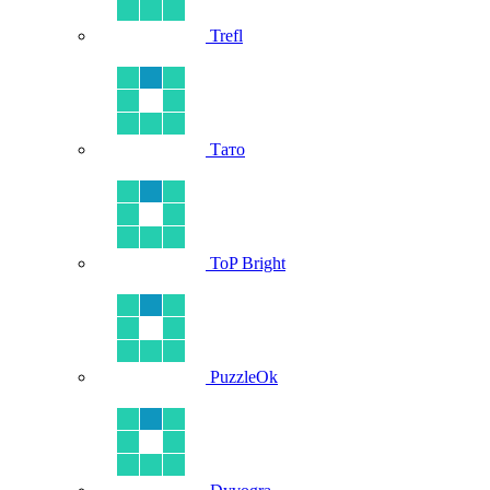
Trefl
Тато
ToP Bright
PuzzleOk