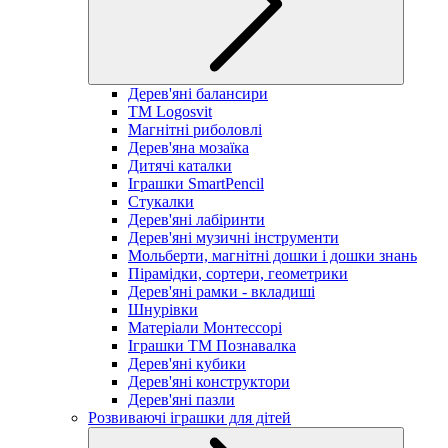
Дерев'яні балансири
TM Logosvit
Магнітні риболовлі
Дерев'яна мозаїка
Дитячі каталки
Іграшки SmartPencil
Стукалки
Дерев'яні лабіринти
Дерев'яні музичні інструменти
Мольберти, магнітні дошки і дошки знань
Пірамідки, сортери, геометрики
Дерев'яні рамки - вкладиші
Шнурівки
Матеріали Монтессорі
Іграшки ТМ Познавалка
Дерев'яні кубики
Дерев'яні конструктори
Дерев'яні пазли
Розвиваючі іграшки для дітей