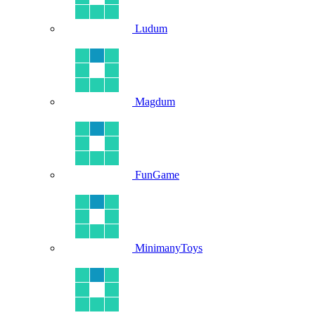
Ludum
Magdum
FunGame
MinimanyToys