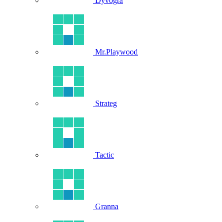
Dyvogra
Mr.Playwood
Strateg
Tactic
Granna