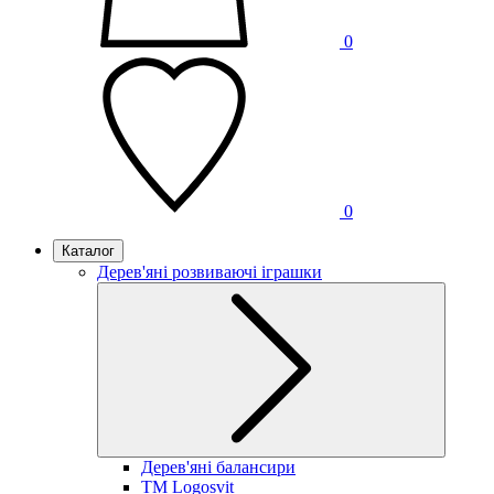
0
0
Каталог
Дерев'яні розвиваючі іграшки
Дерев'яні балансири
TM Logosvit