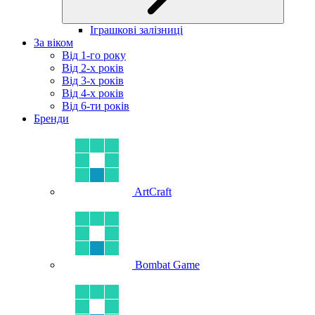
Іграшкові залізниці
За віком
Від 1-го року
Від 2-х років
Від 3-х років
Від 4-х років
Від 6-ти років
Бренди
ArtCraft
Bombat Game