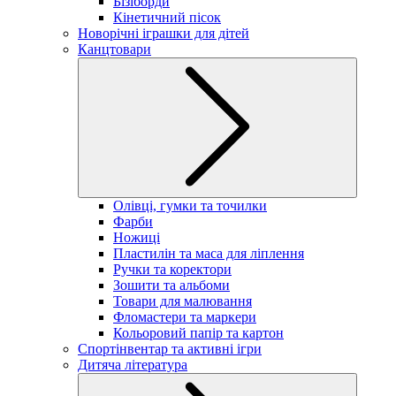
Бізіборди
Кінетичний пісок
Новорічні іграшки для дітей
Канцтовари
Олівці, гумки та точилки
Фарби
Ножиці
Пластилін та маса для ліплення
Ручки та коректори
Зошити та альбоми
Товари для малювання
Фломастери та маркери
Кольоровий папір та картон
Спортінвентар та активні ігри
Дитяча література