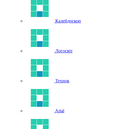
Калейдоскоп
Логосвіт
Технок
Arial