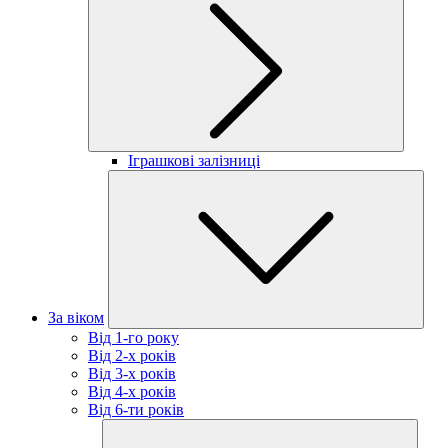
Іграшкові залізниці
За віком
Від 1-го року
Від 2-х років
Від 3-х років
Від 4-х років
Від 6-ти років