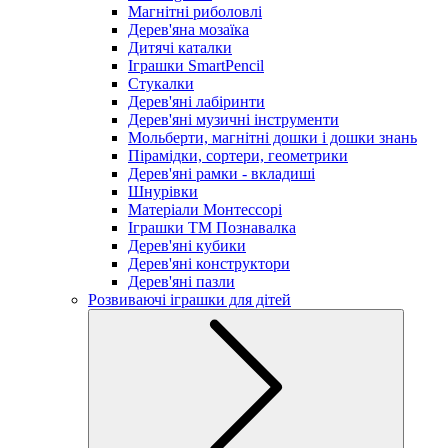
Магнітні риболовлі
Дерев'яна мозаїка
Дитячі каталки
Іграшки SmartPencil
Стукалки
Дерев'яні лабіринти
Дерев'яні музичні інструменти
Мольберти, магнітні дошки і дошки знань
Пірамідки, сортери, геометрики
Дерев'яні рамки - вкладиші
Шнурівки
Матеріали Монтессорі
Іграшки ТМ Познавалка
Дерев'яні кубики
Дерев'яні конструктори
Дерев'яні пазли
Розвиваючі іграшки для дітей