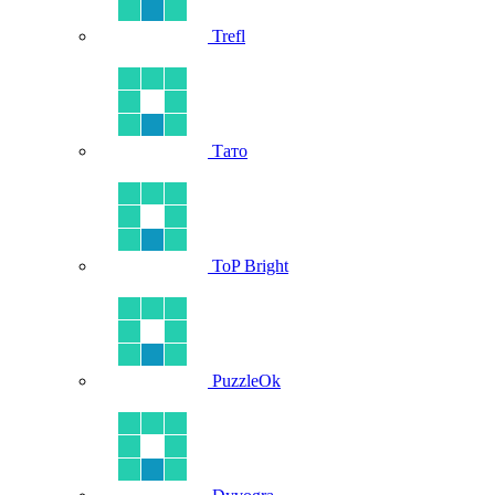
Trefl
Тато
ToP Bright
PuzzleOk