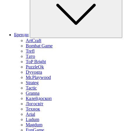
Бренди
ArtCraft
Bombat Game
Trefl
Тато
ToP Bright
PuzzleOk
Dyvogra
Mr.Playwood
Strateg
Tactic
Granna
Калейдоскоп
Логосвіт
Технок
Arial
Ludum
Magdum
FunGame