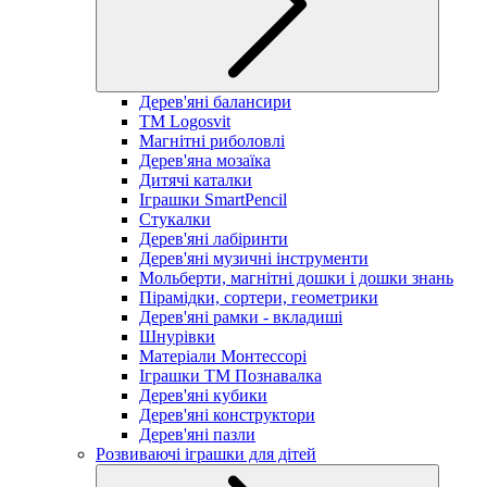
Дерев'яні балансири
TM Logosvit
Магнітні риболовлі
Дерев'яна мозаїка
Дитячі каталки
Іграшки SmartPencil
Стукалки
Дерев'яні лабіринти
Дерев'яні музичні інструменти
Мольберти, магнітні дошки і дошки знань
Пірамідки, сортери, геометрики
Дерев'яні рамки - вкладиші
Шнурівки
Матеріали Монтессорі
Іграшки ТМ Познавалка
Дерев'яні кубики
Дерев'яні конструктори
Дерев'яні пазли
Розвиваючі іграшки для дітей