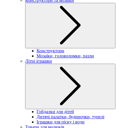
Конструктори та мозаїки
Конструктори
Мозаїки, головоломки, пазли
Літні іграшки
Гойдалки для дітей
Дитячі палатки, будиночки, тунелі
Іграшки для піску і води
Товари для малюків