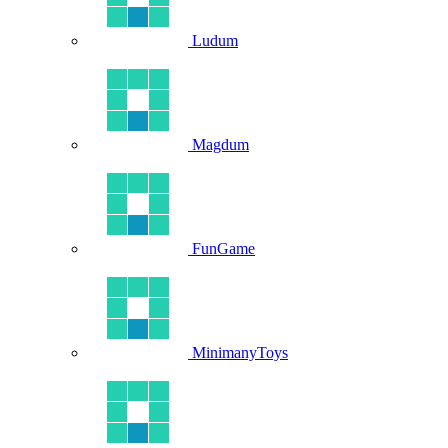
Ludum
Magdum
FunGame
MinimanyToys