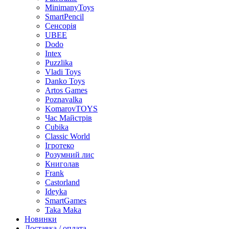
MinimanyToys
SmartPencil
Сенсорія
UBEE
Dodo
Intex
Puzzlika
Vladi Toys
Danko Toys
Artos Games
Poznavalka
KomarovTOYS
Час Майстрів
Cubika
Classic World
Ігротеко
Розумний лис
Книголав
Frank
Castorland
Ideyka
SmartGames
Taka Maka
Новинки
Доставка / оплата