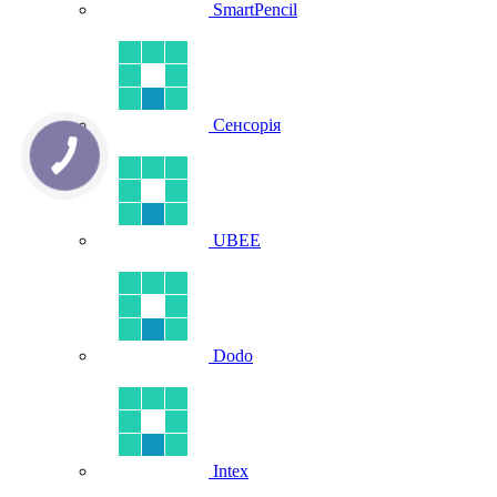
SmartPencil
Сенсорія
UBEE
Dodo
Intex