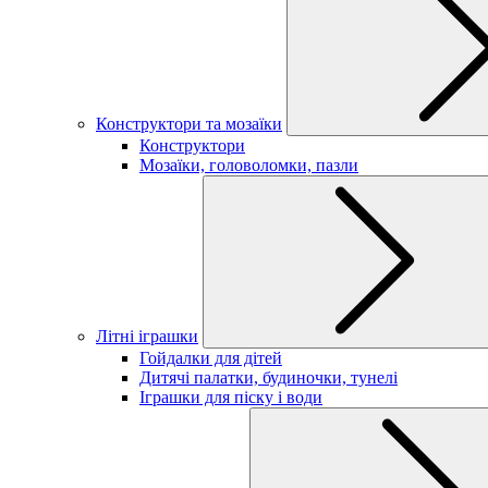
Конструктори та мозаїки
Конструктори
Мозаїки, головоломки, пазли
Літні іграшки
Гойдалки для дітей
Дитячі палатки, будиночки, тунелі
Іграшки для піску і води