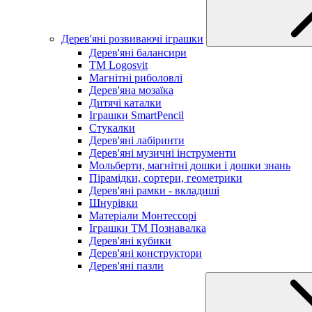
Дерев'яні розвиваючі іграшки
Дерев'яні балансири
TM Logosvit
Магнітні риболовлі
Дерев'яна мозаїка
Дитячі каталки
Іграшки SmartPencil
Стукалки
Дерев'яні лабіринти
Дерев'яні музичні інструменти
Мольберти, магнітні дошки і дошки знань
Пірамідки, сортери, геометрики
Дерев'яні рамки - вкладиші
Шнурівки
Матеріали Монтессорі
Іграшки ТМ Познавалка
Дерев'яні кубики
Дерев'яні конструктори
Дерев'яні пазли