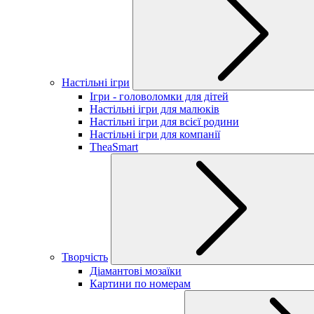
Настільні ігри
Ігри - головоломки для дітей
Настільні ігри для малюків
Настільні ігри для всієї родини
Настільні ігри для компанії
TheaSmart
Творчість
Діамантові мозаїки
Картини по номерам