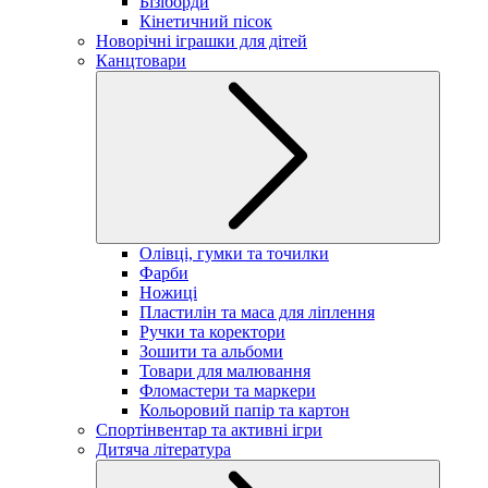
Бізіборди
Кінетичний пісок
Новорічні іграшки для дітей
Канцтовари
Олівці, гумки та точилки
Фарби
Ножиці
Пластилін та маса для ліплення
Ручки та коректори
Зошити та альбоми
Товари для малювання
Фломастери та маркери
Кольоровий папір та картон
Спортінвентар та активні ігри
Дитяча література