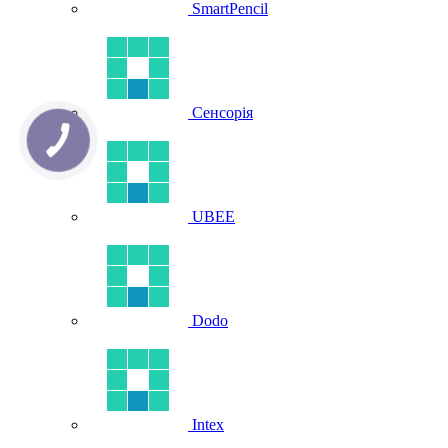
SmartPencil
Сенсорія
UBEE
Dodo
Intex