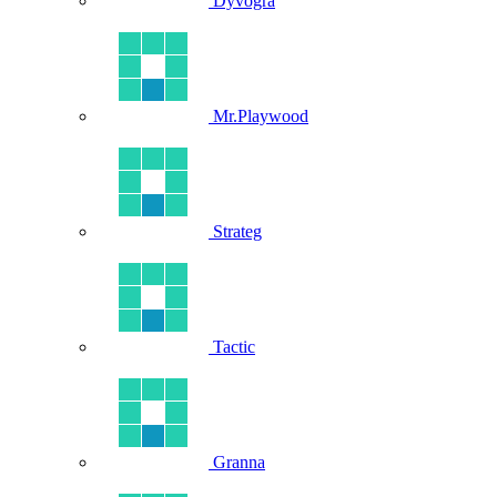
Dyvogra
Mr.Playwood
Strateg
Tactic
Granna