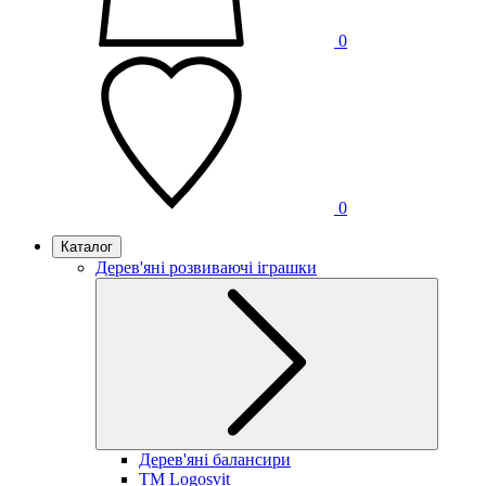
0
0
Каталог
Дерев'яні розвиваючі іграшки
Дерев'яні балансири
TM Logosvit