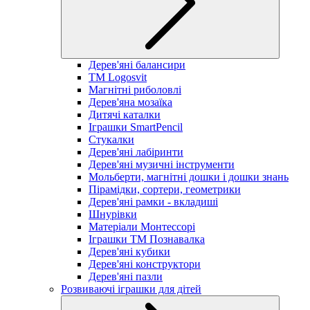
Дерев'яні балансири
TM Logosvit
Магнітні риболовлі
Дерев'яна мозаїка
Дитячі каталки
Іграшки SmartPencil
Стукалки
Дерев'яні лабіринти
Дерев'яні музичні інструменти
Мольберти, магнітні дошки і дошки знань
Пірамідки, сортери, геометрики
Дерев'яні рамки - вкладиші
Шнурівки
Матеріали Монтессорі
Іграшки ТМ Познавалка
Дерев'яні кубики
Дерев'яні конструктори
Дерев'яні пазли
Розвиваючі іграшки для дітей