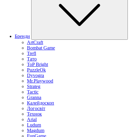
Бренди
ArtCraft
Bombat Game
Trefl
Тато
ToP Bright
PuzzleOk
Dyvogra
Mr.Playwood
Strateg
Tactic
Granna
Калейдоскоп
Логосвіт
Технок
Arial
Ludum
Magdum
FunGame