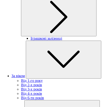
Іграшкові залізниці
За віком
Від 1-го року
Від 2-х років
Від 3-х років
Від 4-х років
Від 6-ти років