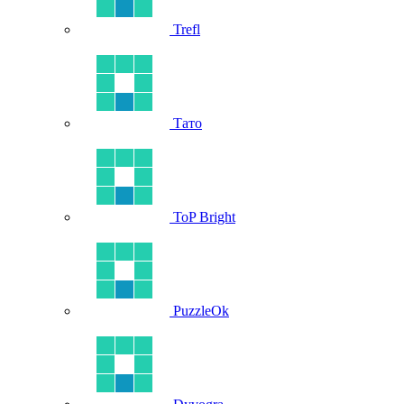
Trefl
Тато
ToP Bright
PuzzleOk