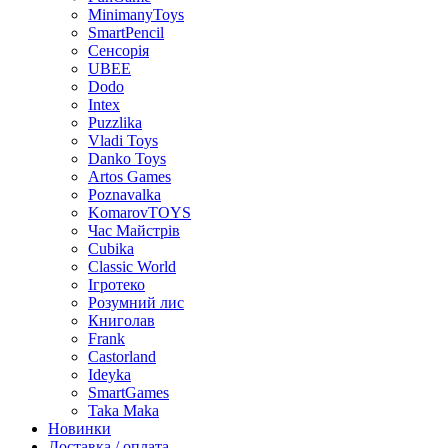
MinimanyToys
SmartPencil
Сенсорія
UBEE
Dodo
Intex
Puzzlika
Vladi Toys
Danko Toys
Artos Games
Poznavalka
KomarovTOYS
Час Майстрів
Cubika
Classic World
Ігротеко
Розумний лис
Книголав
Frank
Castorland
Ideyka
SmartGames
Taka Maka
Новинки
Доставка / оплата