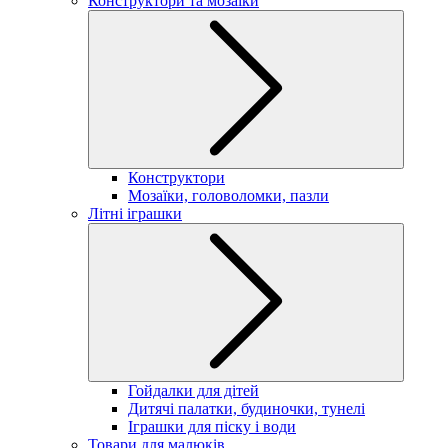
Конструктори та мозаїки
Конструктори
Мозаїки, головоломки, пазли
Літні іграшки
Гойдалки для дітей
Дитячі палатки, будиночки, тунелі
Іграшки для піску і води
Товари для малюків