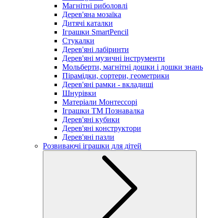
Магнітні риболовлі
Дерев'яна мозаїка
Дитячі каталки
Іграшки SmartPencil
Стукалки
Дерев'яні лабіринти
Дерев'яні музичні інструменти
Мольберти, магнітні дошки і дошки знань
Пірамідки, сортери, геометрики
Дерев'яні рамки - вкладиші
Шнурівки
Матеріали Монтессорі
Іграшки ТМ Познавалка
Дерев'яні кубики
Дерев'яні конструктори
Дерев'яні пазли
Розвиваючі іграшки для дітей