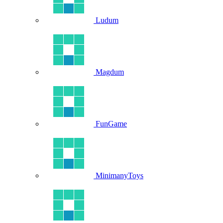
Ludum
Magdum
FunGame
MinimanyToys