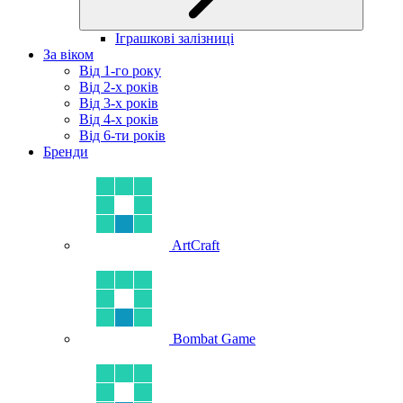
Іграшкові залізниці
За віком
Від 1-го року
Від 2-х років
Від 3-х років
Від 4-х років
Від 6-ти років
Бренди
ArtCraft
Bombat Game