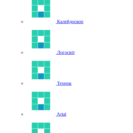
Калейдоскоп
Логосвіт
Технок
Arial