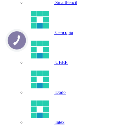
SmartPencil
Сенсорія
UBEE
Dodo
Intex