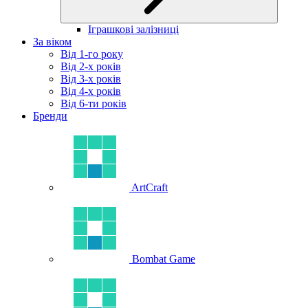
Іграшкові залізниці
За віком
Від 1-го року
Від 2-х років
Від 3-х років
Від 4-х років
Від 6-ти років
Бренди
ArtCraft
Bombat Game