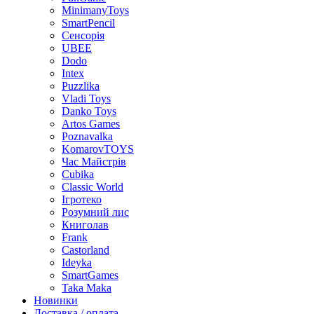
MinimanyToys
SmartPencil
Сенсорія
UBEE
Dodo
Intex
Puzzlika
Vladi Toys
Danko Toys
Artos Games
Poznavalka
KomarovTOYS
Час Майстрів
Cubika
Classic World
Ігротеко
Розумний лис
Книголав
Frank
Castorland
Ideyka
SmartGames
Taka Maka
Новинки
Доставка / оплата