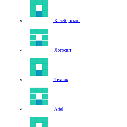
Калейдоскоп
Логосвіт
Технок
Arial