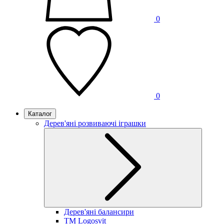
0
0
Каталог
Дерев'яні розвиваючі іграшки
Дерев'яні балансири
TM Logosvit