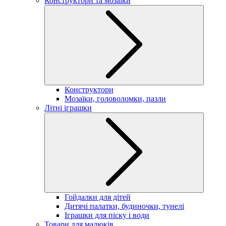
Конструктори та мозаїки
Конструктори
Мозаїки, головоломки, пазли
Літні іграшки
Гойдалки для дітей
Дитячі палатки, будиночки, тунелі
Іграшки для піску і води
Товари для малюків