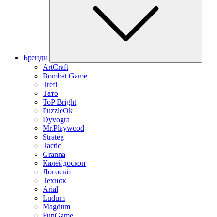
Бренди
ArtCraft
Bombat Game
Trefl
Тато
ToP Bright
PuzzleOk
Dyvogra
Mr.Playwood
Strateg
Tactic
Granna
Калейдоскоп
Логосвіт
Технок
Arial
Ludum
Magdum
FunGame