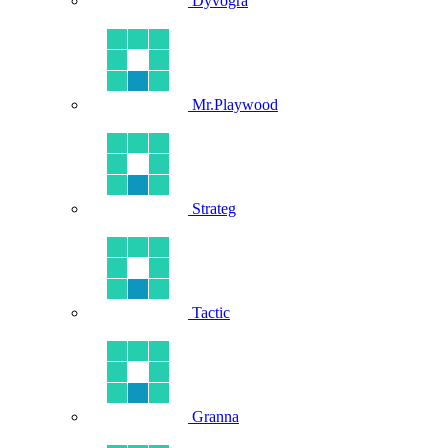
Dyvogra
Mr.Playwood
Strateg
Tactic
Granna