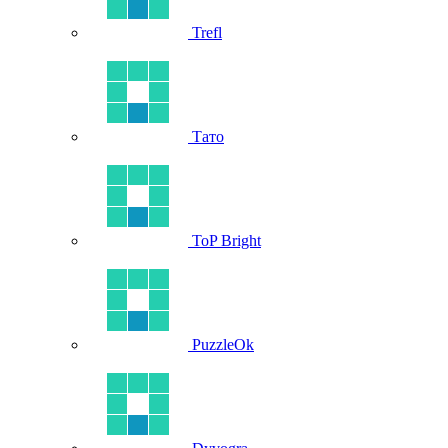
Trefl
Тато
ToP Bright
PuzzleOk