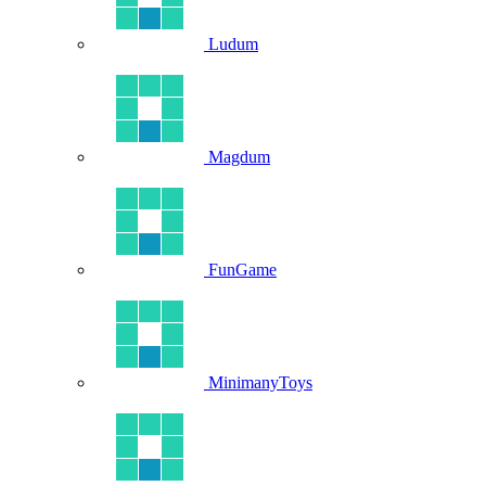
Ludum
Magdum
FunGame
MinimanyToys