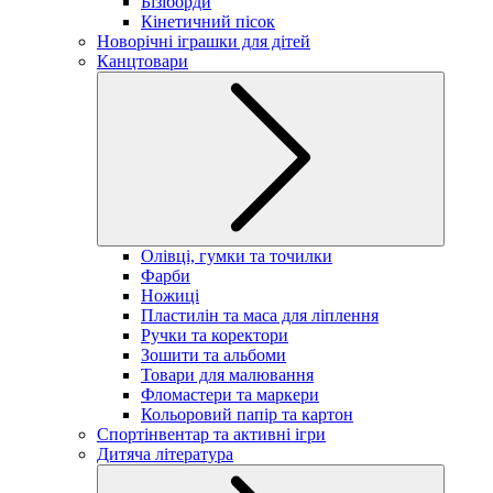
Бізіборди
Кінетичний пісок
Новорічні іграшки для дітей
Канцтовари
Олівці, гумки та точилки
Фарби
Ножиці
Пластилін та маса для ліплення
Ручки та коректори
Зошити та альбоми
Товари для малювання
Фломастери та маркери
Кольоровий папір та картон
Спортінвентар та активні ігри
Дитяча література