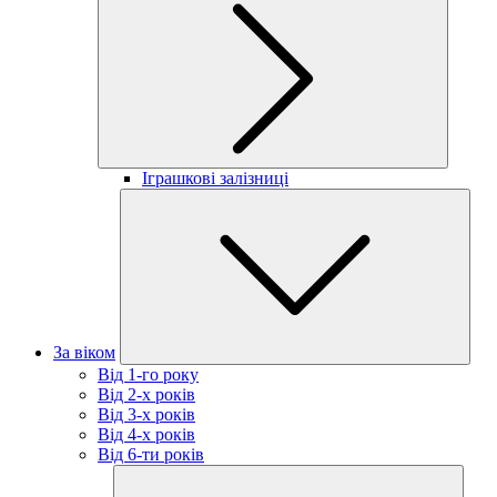
Іграшкові залізниці
За віком
Від 1-го року
Від 2-х років
Від 3-х років
Від 4-х років
Від 6-ти років