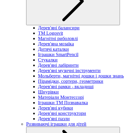
Дерев'яні балансири
TM Logosvit
Магнітні риболовлі
Дерев'яна мозаїка
Дитячі каталки
Іграшки SmartPencil
Стукалки
Дерев'яні лабіринти
Дерев'яні музичні інструменти
Мольберти, магнітні дошки і дошки знань
Пірамідки, сортери, геометрики
Дерев'яні рамки - вкладиші
Шнурівки
Матеріали Монтессорі
Іграшки ТМ Познавалка
Дерев'яні кубики
Дерев'яні конструктори
Дерев'яні пазли
Розвиваючі іграшки для дітей