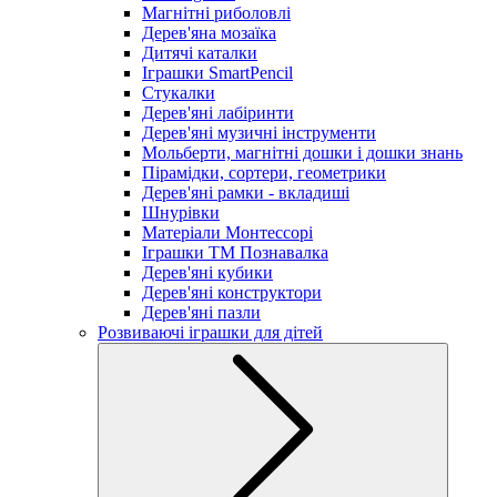
Магнітні риболовлі
Дерев'яна мозаїка
Дитячі каталки
Іграшки SmartPencil
Стукалки
Дерев'яні лабіринти
Дерев'яні музичні інструменти
Мольберти, магнітні дошки і дошки знань
Пірамідки, сортери, геометрики
Дерев'яні рамки - вкладиші
Шнурівки
Матеріали Монтессорі
Іграшки ТМ Познавалка
Дерев'яні кубики
Дерев'яні конструктори
Дерев'яні пазли
Розвиваючі іграшки для дітей