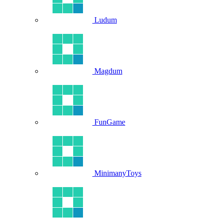
Ludum
Magdum
FunGame
MinimanyToys