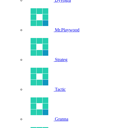
Dyvogra
Mr.Playwood
Strateg
Tactic
Granna