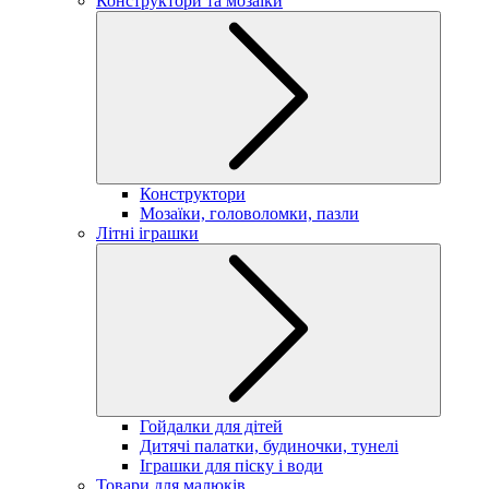
Конструктори та мозаїки
Конструктори
Мозаїки, головоломки, пазли
Літні іграшки
Гойдалки для дітей
Дитячі палатки, будиночки, тунелі
Іграшки для піску і води
Товари для малюків