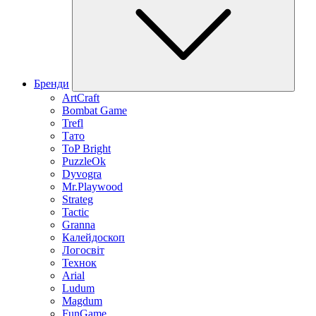
Бренди
ArtCraft
Bombat Game
Trefl
Тато
ToP Bright
PuzzleOk
Dyvogra
Mr.Playwood
Strateg
Tactic
Granna
Калейдоскоп
Логосвіт
Технок
Arial
Ludum
Magdum
FunGame