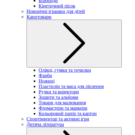
Бізіборди
Кінетичний пісок
Новорічні іграшки для дітей
Канцтовари
Олівці, гумки та точилки
Фарби
Ножиці
Пластилін та маса для ліплення
Ручки та коректори
Зошити та альбоми
Товари для малювання
Фломастери та маркери
Кольоровий папір та картон
Спортінвентар та активні ігри
Дитяча література