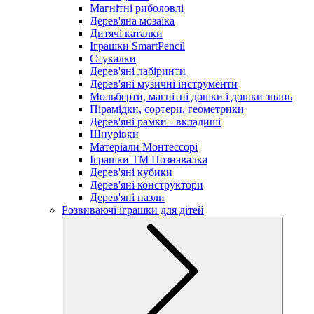
Магнітні риболовлі
Дерев'яна мозаїка
Дитячі каталки
Іграшки SmartPencil
Стукалки
Дерев'яні лабіринти
Дерев'яні музичні інструменти
Мольберти, магнітні дошки і дошки знань
Пірамідки, сортери, геометрики
Дерев'яні рамки - вкладиші
Шнурівки
Матеріали Монтессорі
Іграшки ТМ Познавалка
Дерев'яні кубики
Дерев'яні конструктори
Дерев'яні пазли
Розвиваючі іграшки для дітей