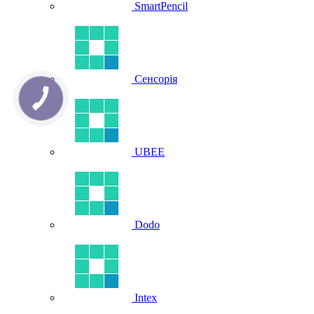
SmartPencil
Сенсорія
UBEE
Dodo
Intex