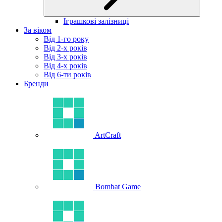
Іграшкові залізниці
За віком
Від 1-го року
Від 2-х років
Від 3-х років
Від 4-х років
Від 6-ти років
Бренди
ArtCraft
Bombat Game