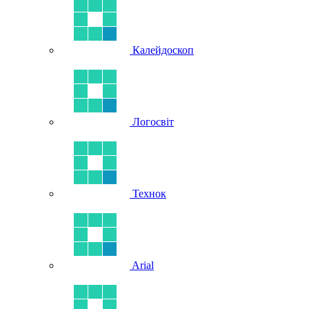
Калейдоскоп
Логосвіт
Технок
Arial