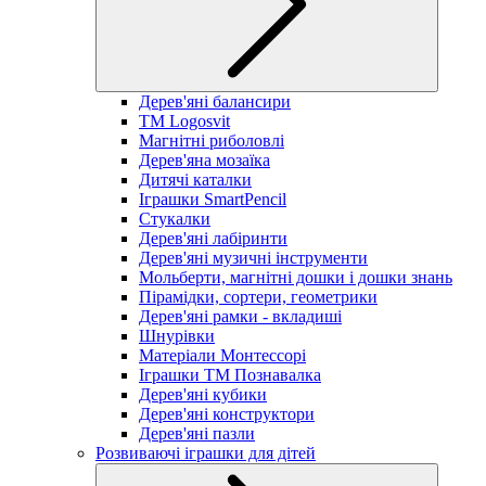
Дерев'яні балансири
TM Logosvit
Магнітні риболовлі
Дерев'яна мозаїка
Дитячі каталки
Іграшки SmartPencil
Стукалки
Дерев'яні лабіринти
Дерев'яні музичні інструменти
Мольберти, магнітні дошки і дошки знань
Пірамідки, сортери, геометрики
Дерев'яні рамки - вкладиші
Шнурівки
Матеріали Монтессорі
Іграшки ТМ Познавалка
Дерев'яні кубики
Дерев'яні конструктори
Дерев'яні пазли
Розвиваючі іграшки для дітей