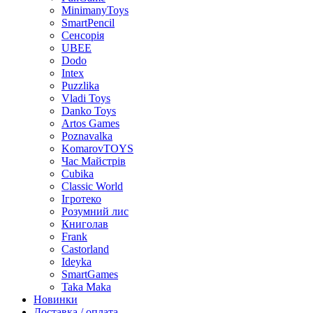
MinimanyToys
SmartPencil
Сенсорія
UBEE
Dodo
Intex
Puzzlika
Vladi Toys
Danko Toys
Artos Games
Poznavalka
KomarovTOYS
Час Майстрів
Cubika
Classic World
Ігротеко
Розумний лис
Книголав
Frank
Castorland
Ideyka
SmartGames
Taka Maka
Новинки
Доставка / оплата