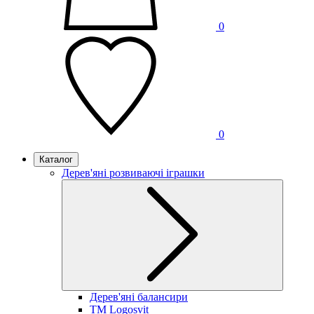
0
0
Каталог
Дерев'яні розвиваючі іграшки
Дерев'яні балансири
TM Logosvit