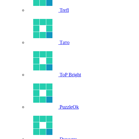
Trefl
Тато
ToP Bright
PuzzleOk