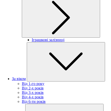
Іграшкові залізниці
За віком
Від 1-го року
Від 2-х років
Від 3-х років
Від 4-х років
Від 6-ти років