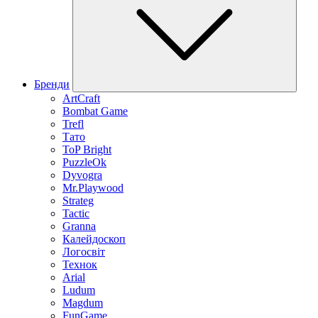
Бренди
ArtCraft
Bombat Game
Trefl
Тато
ToP Bright
PuzzleOk
Dyvogra
Mr.Playwood
Strateg
Tactic
Granna
Калейдоскоп
Логосвіт
Технок
Arial
Ludum
Magdum
FunGame