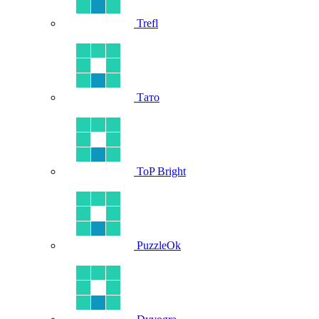
Trefl
Тато
ToP Bright
PuzzleOk