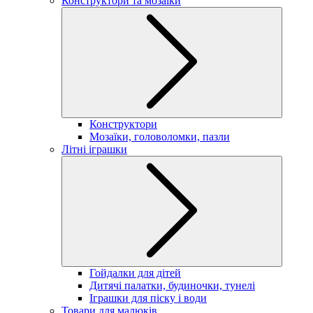
Конструктори та мозаїки
Конструктори
Мозаїки, головоломки, пазли
Літні іграшки
Гойдалки для дітей
Дитячі палатки, будиночки, тунелі
Іграшки для піску і води
Товари для малюків