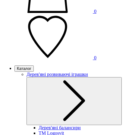
0
0
Каталог
Дерев'яні розвиваючі іграшки
Дерев'яні балансири
TM Logosvit