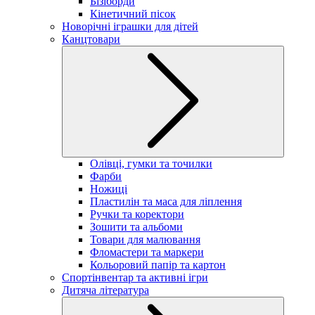
Бізіборди
Кінетичний пісок
Новорічні іграшки для дітей
Канцтовари
Олівці, гумки та точилки
Фарби
Ножиці
Пластилін та маса для ліплення
Ручки та коректори
Зошити та альбоми
Товари для малювання
Фломастери та маркери
Кольоровий папір та картон
Спортінвентар та активні ігри
Дитяча література