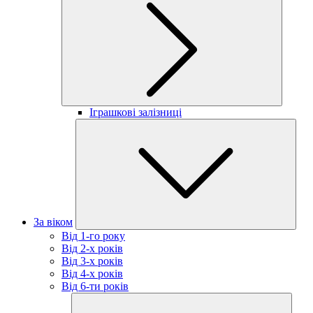
Іграшкові залізниці
За віком
Від 1-го року
Від 2-х років
Від 3-х років
Від 4-х років
Від 6-ти років