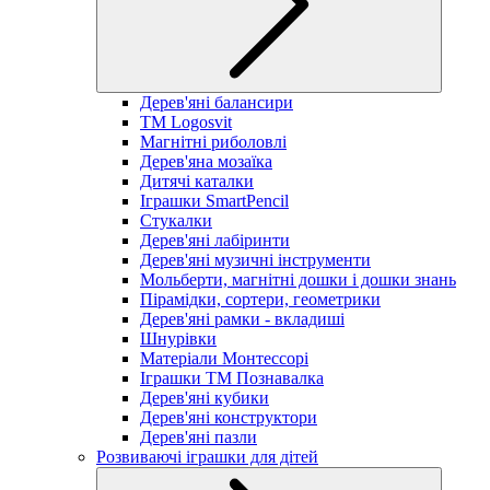
Дерев'яні балансири
TM Logosvit
Магнітні риболовлі
Дерев'яна мозаїка
Дитячі каталки
Іграшки SmartPencil
Стукалки
Дерев'яні лабіринти
Дерев'яні музичні інструменти
Мольберти, магнітні дошки і дошки знань
Пірамідки, сортери, геометрики
Дерев'яні рамки - вкладиші
Шнурівки
Матеріали Монтессорі
Іграшки ТМ Познавалка
Дерев'яні кубики
Дерев'яні конструктори
Дерев'яні пазли
Розвиваючі іграшки для дітей