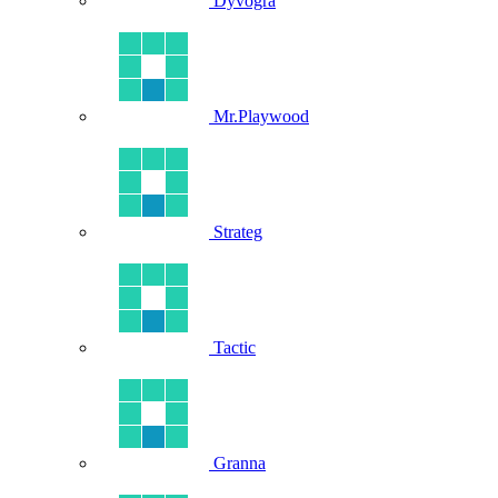
Dyvogra
Mr.Playwood
Strateg
Tactic
Granna