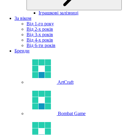
Іграшкові залізниці
За віком
Від 1-го року
Від 2-х років
Від 3-х років
Від 4-х років
Від 6-ти років
Бренди
ArtCraft
Bombat Game