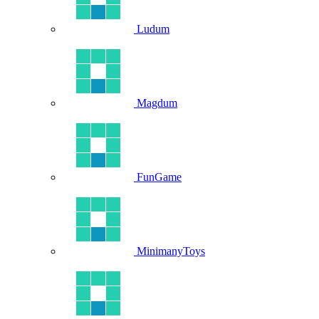
Ludum
Magdum
FunGame
MinimanyToys