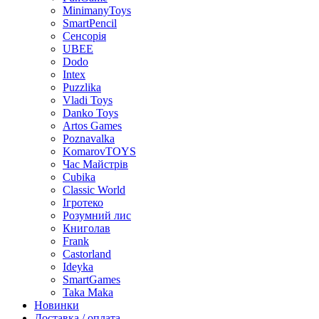
MinimanyToys
SmartPencil
Сенсорія
UBEE
Dodo
Intex
Puzzlika
Vladi Toys
Danko Toys
Artos Games
Poznavalka
KomarovTOYS
Час Майстрів
Cubika
Classic World
Ігротеко
Розумний лис
Книголав
Frank
Castorland
Ideyka
SmartGames
Taka Maka
Новинки
Доставка / оплата