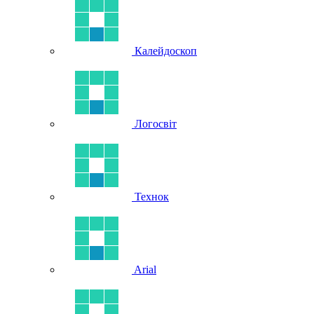
Калейдоскоп
Логосвіт
Технок
Arial