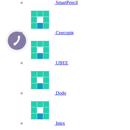
SmartPencil
Сенсорія
UBEE
Dodo
Intex