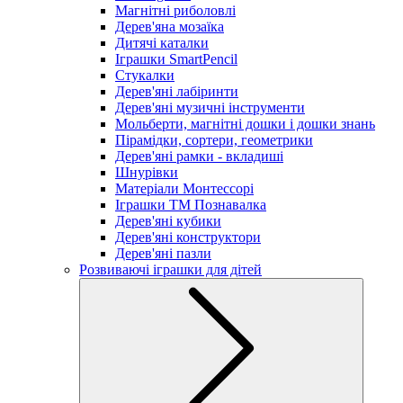
Магнітні риболовлі
Дерев'яна мозаїка
Дитячі каталки
Іграшки SmartPencil
Стукалки
Дерев'яні лабіринти
Дерев'яні музичні інструменти
Мольберти, магнітні дошки і дошки знань
Пірамідки, сортери, геометрики
Дерев'яні рамки - вкладиші
Шнурівки
Матеріали Монтессорі
Іграшки ТМ Познавалка
Дерев'яні кубики
Дерев'яні конструктори
Дерев'яні пазли
Розвиваючі іграшки для дітей