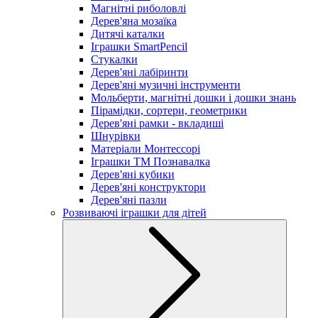
Магнітні риболовлі
Дерев'яна мозаїка
Дитячі каталки
Іграшки SmartPencil
Стукалки
Дерев'яні лабіринти
Дерев'яні музичні інструменти
Мольберти, магнітні дошки і дошки знань
Пірамідки, сортери, геометрики
Дерев'яні рамки - вкладиші
Шнурівки
Матеріали Монтессорі
Іграшки ТМ Познавалка
Дерев'яні кубики
Дерев'яні конструктори
Дерев'яні пазли
Розвиваючі іграшки для дітей