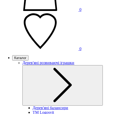
0
0
Каталог
Дерев'яні розвиваючі іграшки
Дерев'яні балансири
TM Logosvit