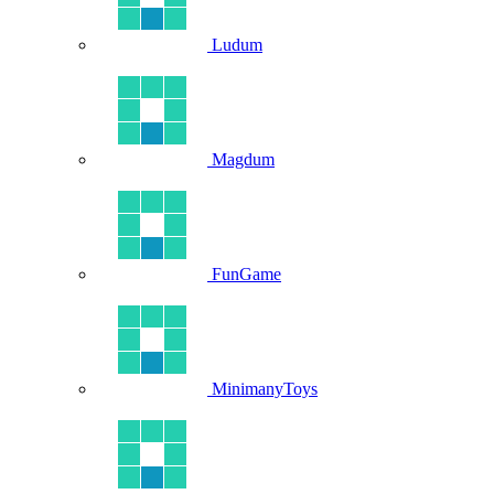
Ludum
Magdum
FunGame
MinimanyToys