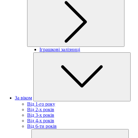
Іграшкові залізниці
За віком
Від 1-го року
Від 2-х років
Від 3-х років
Від 4-х років
Від 6-ти років