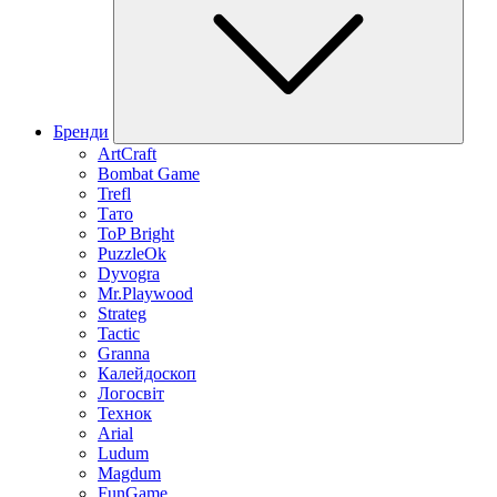
Бренди
ArtCraft
Bombat Game
Trefl
Тато
ToP Bright
PuzzleOk
Dyvogra
Mr.Playwood
Strateg
Tactic
Granna
Калейдоскоп
Логосвіт
Технок
Arial
Ludum
Magdum
FunGame