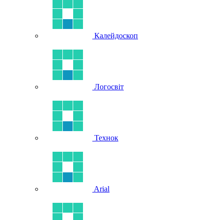
Калейдоскоп
Логосвіт
Технок
Arial