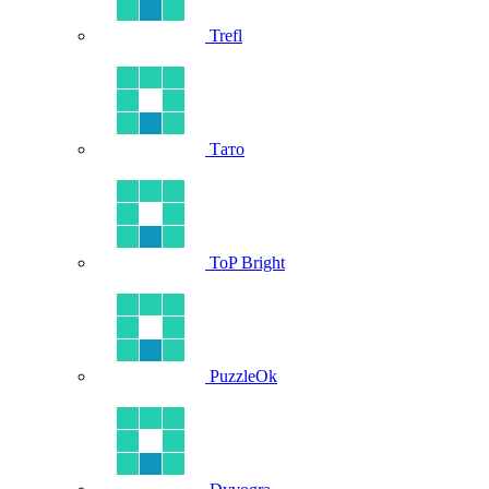
Trefl
Тато
ToP Bright
PuzzleOk