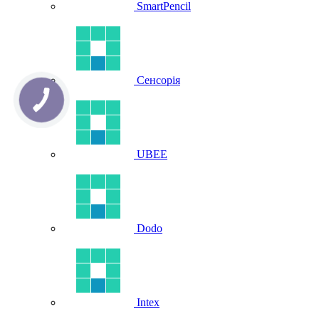
SmartPencil
Сенсорія
UBEE
Dodo
Intex