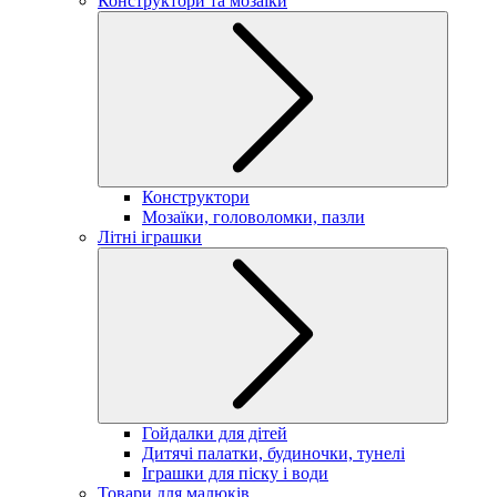
Конструктори та мозаїки
Конструктори
Мозаїки, головоломки, пазли
Літні іграшки
Гойдалки для дітей
Дитячі палатки, будиночки, тунелі
Іграшки для піску і води
Товари для малюків