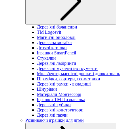
Дерев'яні балансири
TM Logosvit
Магнітні риболовлі
Дерев'яна мозаїка
Дитячі каталки
Іграшки SmartPencil
Стукалки
Дерев'яні лабіринти
Дерев'яні музичні інструменти
Мольберти, магнітні дошки і дошки знань
Пірамідки, сортери, геометрики
Дерев'яні рамки - вкладиші
Шнурівки
Матеріали Монтессорі
Іграшки ТМ Познавалка
Дерев'яні кубики
Дерев'яні конструктори
Дерев'яні пазли
Розвиваючі іграшки для дітей