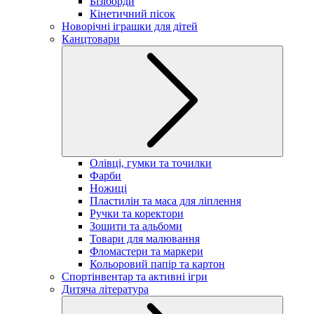
Бізіборди
Кінетичний пісок
Новорічні іграшки для дітей
Канцтовари
Олівці, гумки та точилки
Фарби
Ножиці
Пластилін та маса для ліплення
Ручки та коректори
Зошити та альбоми
Товари для малювання
Фломастери та маркери
Кольоровий папір та картон
Спортінвентар та активні ігри
Дитяча література