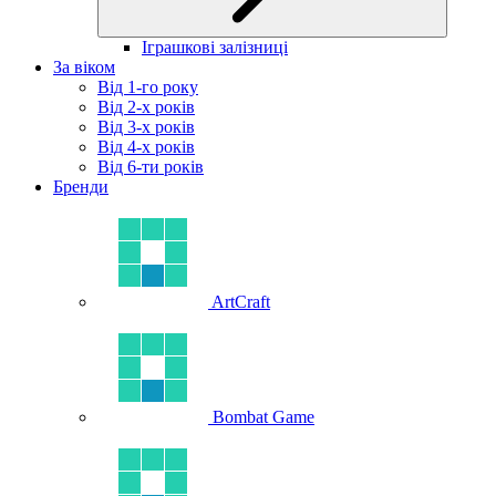
Іграшкові залізниці
За віком
Від 1-го року
Від 2-х років
Від 3-х років
Від 4-х років
Від 6-ти років
Бренди
ArtCraft
Bombat Game