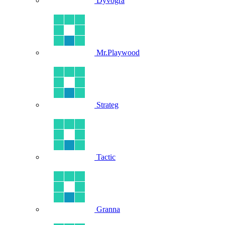
Dyvogra
Mr.Playwood
Strateg
Tactic
Granna