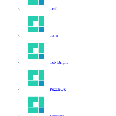
Trefl
Тато
ToP Bright
PuzzleOk