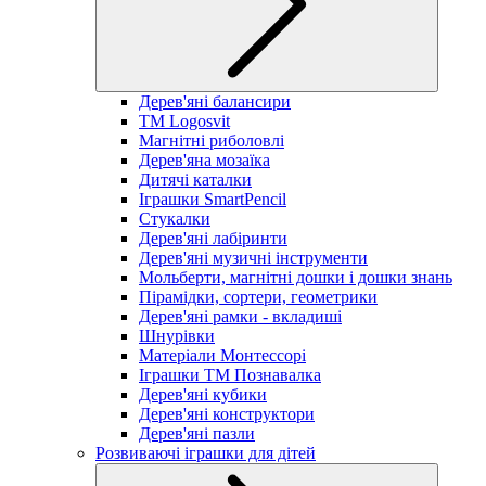
Дерев'яні балансири
TM Logosvit
Магнітні риболовлі
Дерев'яна мозаїка
Дитячі каталки
Іграшки SmartPencil
Стукалки
Дерев'яні лабіринти
Дерев'яні музичні інструменти
Мольберти, магнітні дошки і дошки знань
Пірамідки, сортери, геометрики
Дерев'яні рамки - вкладиші
Шнурівки
Матеріали Монтессорі
Іграшки ТМ Познавалка
Дерев'яні кубики
Дерев'яні конструктори
Дерев'яні пазли
Розвиваючі іграшки для дітей