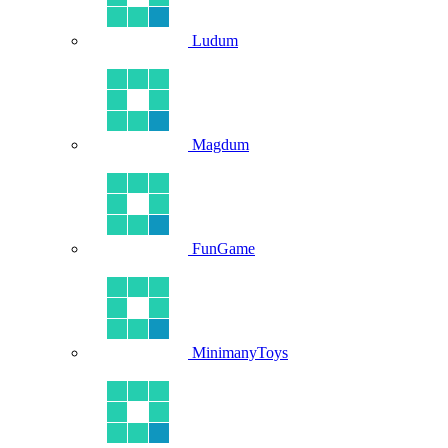
Ludum
Magdum
FunGame
MinimanyToys