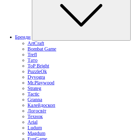
Бренди
ArtCraft
Bombat Game
Trefl
Тато
ToP Bright
PuzzleOk
Dyvogra
Mr.Playwood
Strateg
Tactic
Granna
Калейдоскоп
Логосвіт
Технок
Arial
Ludum
Magdum
FunGame