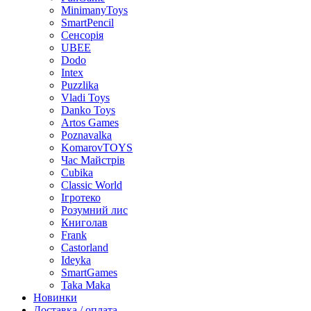
MinimanyToys
SmartPencil
Сенсорія
UBEE
Dodo
Intex
Puzzlika
Vladi Toys
Danko Toys
Artos Games
Poznavalka
KomarovTOYS
Час Майстрів
Cubika
Classic World
Ігротеко
Розумний лис
Книголав
Frank
Castorland
Ideyka
SmartGames
Taka Maka
Новинки
Доставка / оплата