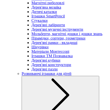
Магнітні риболовлі
Дерев'яна мозаїка
Дитячі каталки
Іграшки SmartPencil
Стукалки
Дерев'яні лабіринти
Дерев'яні музичні інструменти
Мольберти, магнітні дошки і дошки знань
Пірамідки, сортери, геометрики
Дерев'яні рамки - вкладиші
Шнурівки
Матеріали Монтессорі
Іграшки ТМ Познавалка
Дерев'яні кубики
Дерев'яні конструктори
Дерев'яні пазли
Розвиваючі іграшки для дітей