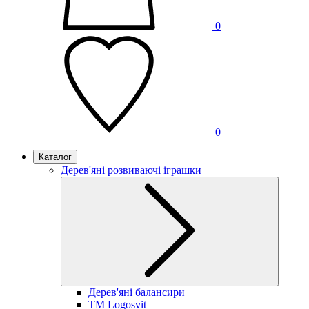
0
0
Каталог
Дерев'яні розвиваючі іграшки
Дерев'яні балансири
TM Logosvit