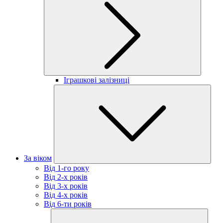
Іграшкові залізниці
За віком
Від 1-го року
Від 2-х років
Від 3-х років
Від 4-х років
Від 6-ти років