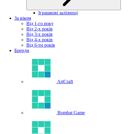
Іграшкові залізниці
За віком
Від 1-го року
Від 2-х років
Від 3-х років
Від 4-х років
Від 6-ти років
Бренди
ArtCraft
Bombat Game