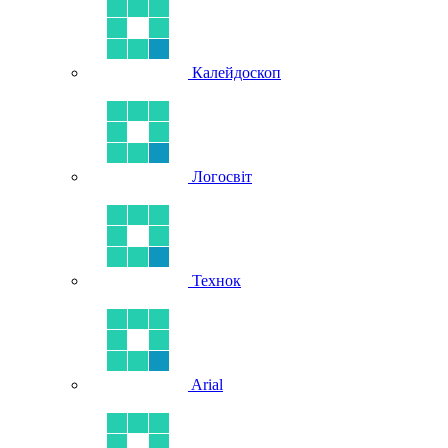
Калейдоскоп
Логосвіт
Технок
Arial