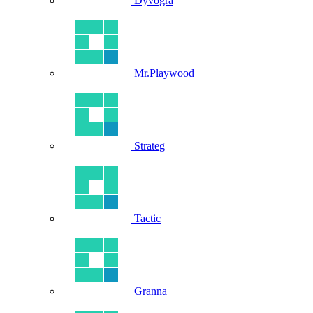
Dyvogra
Mr.Playwood
Strateg
Tactic
Granna