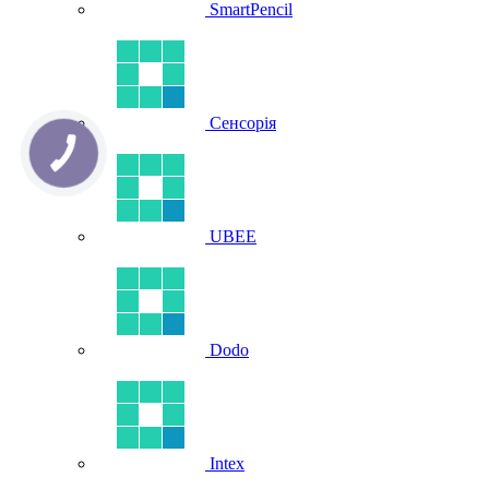
SmartPencil
Сенсорія
UBEE
Dodo
Intex