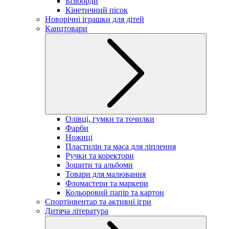
Бізіборди
Кінетичний пісок
Новорічні іграшки для дітей
Канцтовари
Олівці, гумки та точилки
Фарби
Ножиці
Пластилін та маса для ліплення
Ручки та коректори
Зошити та альбоми
Товари для малювання
Фломастери та маркери
Кольоровий папір та картон
Спортінвентар та активні ігри
Дитяча література