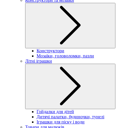
Конструктори та мозаїки
Конструктори
Мозаїки, головоломки, пазли
Літні іграшки
Гойдалки для дітей
Дитячі палатки, будиночки, тунелі
Іграшки для піску і води
Товари для малюків