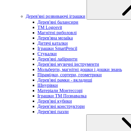
Дерев'яні розвиваючі іграшки
Дерев'яні балансири
TM Logosvit
Магнітні риболовлі
Дерев'яна мозаїка
Дитячі каталки
Іграшки SmartPencil
Стукалки
Дерев'яні лабіринти
Дерев'яні музичні інструменти
Мольберти, магнітні дошки і дошки знань
Пірамідки, сортери, геометрики
Дерев'яні рамки - вкладиші
Шнурівки
Матеріали Монтессорі
Іграшки ТМ Познавалка
Дерев'яні кубики
Дерев'яні конструктори
Дерев'яні пазли