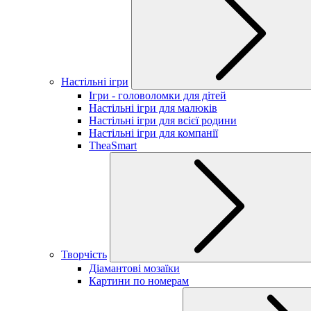
Настільні ігри
Ігри - головоломки для дітей
Настільні ігри для малюків
Настільні ігри для всієї родини
Настільні ігри для компанії
TheaSmart
Творчість
Діамантові мозаїки
Картини по номерам