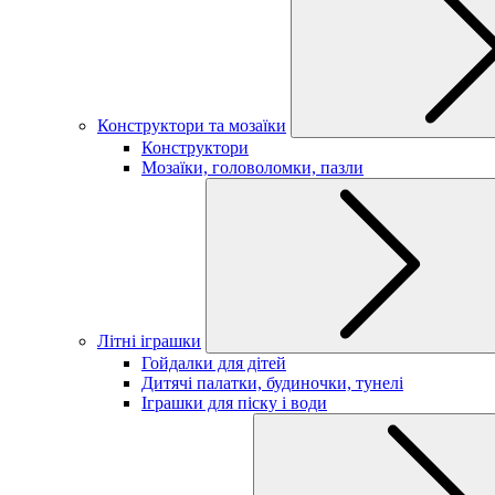
Конструктори та мозаїки
Конструктори
Мозаїки, головоломки, пазли
Літні іграшки
Гойдалки для дітей
Дитячі палатки, будиночки, тунелі
Іграшки для піску і води