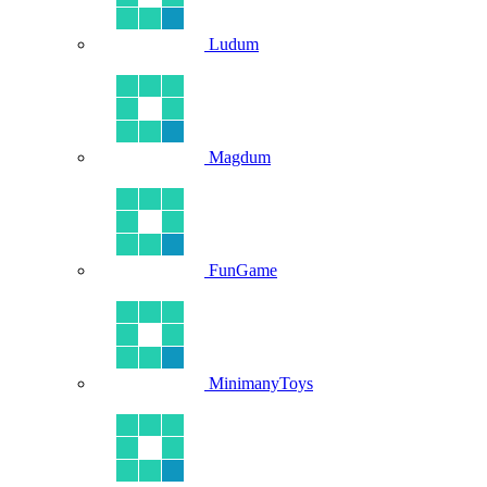
Ludum
Magdum
FunGame
MinimanyToys