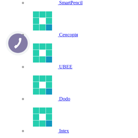
SmartPencil
Сенсорія
UBEE
Dodo
Intex