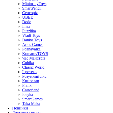
MinimanyToys
SmartPencil
Сенсорія
UBEE
Dodo
Intex
Puzzlika
Vladi Toys
Danko Toys
Artos Games
Poznavalka
KomarovTOYS
Час Майстрів
Cubika
Classic World
Ігротеко
Розумний лис
Книголав
Frank
Castorland
Ideyka
SmartGames
Taka Maka
Новинки
Доставка / оплата