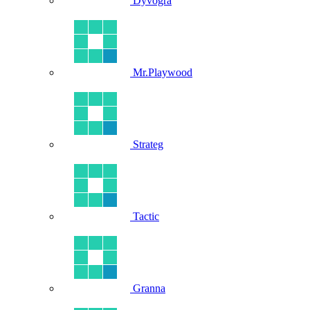
Dyvogra
Mr.Playwood
Strateg
Tactic
Granna