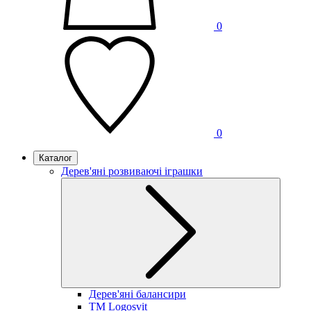
0
0
Каталог
Дерев'яні розвиваючі іграшки
Дерев'яні балансири
TM Logosvit