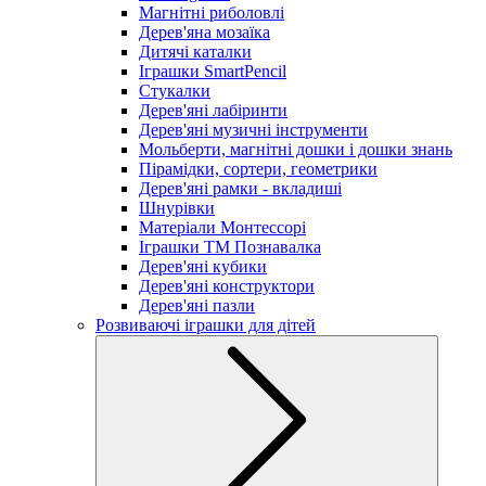
Магнітні риболовлі
Дерев'яна мозаїка
Дитячі каталки
Іграшки SmartPencil
Стукалки
Дерев'яні лабіринти
Дерев'яні музичні інструменти
Мольберти, магнітні дошки і дошки знань
Пірамідки, сортери, геометрики
Дерев'яні рамки - вкладиші
Шнурівки
Матеріали Монтессорі
Іграшки ТМ Познавалка
Дерев'яні кубики
Дерев'яні конструктори
Дерев'яні пазли
Розвиваючі іграшки для дітей