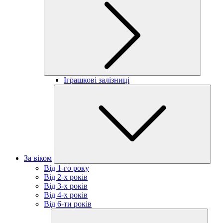
Іграшкові залізниці
За віком
Від 1-го року
Від 2-х років
Від 3-х років
Від 4-х років
Від 6-ти років