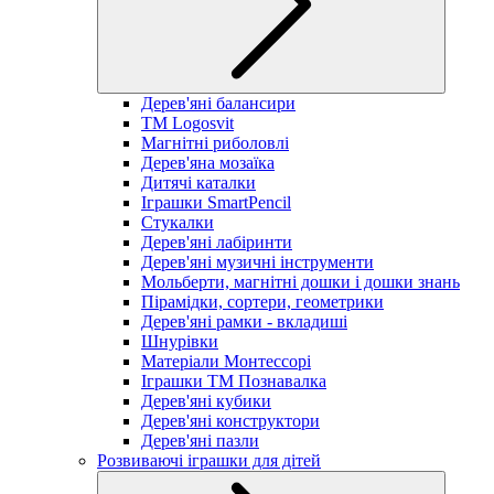
Дерев'яні балансири
TM Logosvit
Магнітні риболовлі
Дерев'яна мозаїка
Дитячі каталки
Іграшки SmartPencil
Стукалки
Дерев'яні лабіринти
Дерев'яні музичні інструменти
Мольберти, магнітні дошки і дошки знань
Пірамідки, сортери, геометрики
Дерев'яні рамки - вкладиші
Шнурівки
Матеріали Монтессорі
Іграшки ТМ Познавалка
Дерев'яні кубики
Дерев'яні конструктори
Дерев'яні пазли
Розвиваючі іграшки для дітей