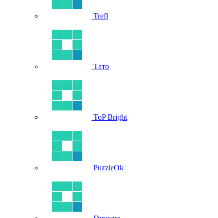
Trefl
Тато
ToP Bright
PuzzleOk