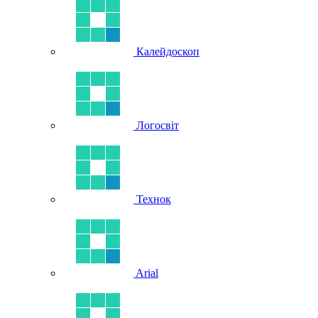
Калейдоскоп
Логосвіт
Технок
Arial