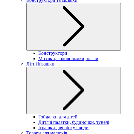
Конструктори та мозаїки
Конструктори
Мозаїки, головоломки, пазли
Літні іграшки
Гойдалки для дітей
Дитячі палатки, будиночки, тунелі
Іграшки для піску і води
Товари для малюків