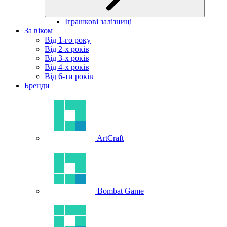
Іграшкові залізниці
За віком
Від 1-го року
Від 2-х років
Від 3-х років
Від 4-х років
Від 6-ти років
Бренди
ArtCraft
Bombat Game