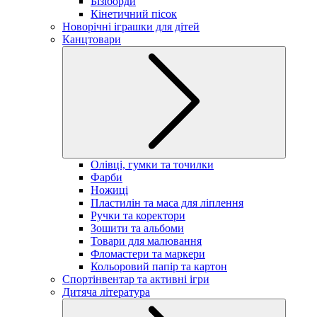
Бізіборди
Кінетичний пісок
Новорічні іграшки для дітей
Канцтовари
Олівці, гумки та точилки
Фарби
Ножиці
Пластилін та маса для ліплення
Ручки та коректори
Зошити та альбоми
Товари для малювання
Фломастери та маркери
Кольоровий папір та картон
Спортінвентар та активні ігри
Дитяча література