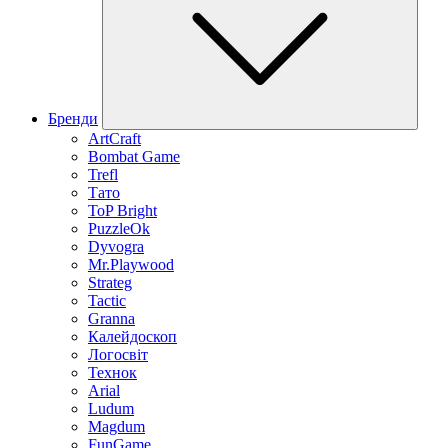
Бренди
ArtCraft
Bombat Game
Trefl
Тато
ToP Bright
PuzzleOk
Dyvogra
Mr.Playwood
Strateg
Tactic
Granna
Калейдоскоп
Логосвіт
Технок
Arial
Ludum
Magdum
FunGame