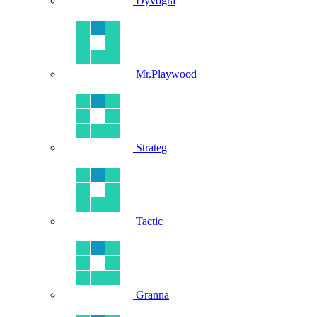
Dyvogra
Mr.Playwood
Strateg
Tactic
Granna