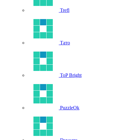
Trefl
Тато
ToP Bright
PuzzleOk