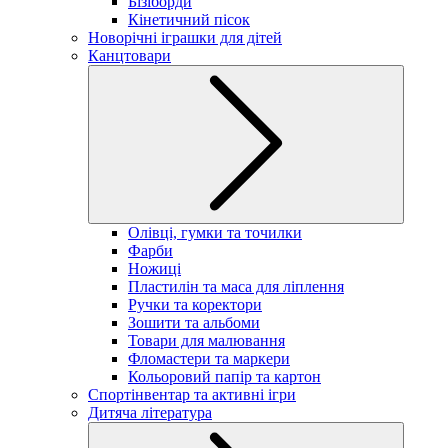
Бізіборди
Кінетичний пісок
Новорічні іграшки для дітей
Канцтовари
Олівці, гумки та точилки
Фарби
Ножиці
Пластилін та маса для ліплення
Ручки та коректори
Зошити та альбоми
Товари для малювання
Фломастери та маркери
Кольоровий папір та картон
Спортінвентар та активні ігри
Дитяча література