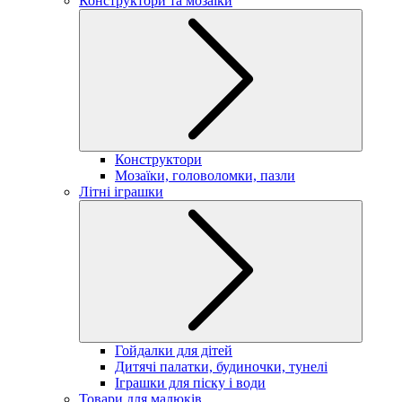
Конструктори та мозаїки
Конструктори
Мозаїки, головоломки, пазли
Літні іграшки
Гойдалки для дітей
Дитячі палатки, будиночки, тунелі
Іграшки для піску і води
Товари для малюків