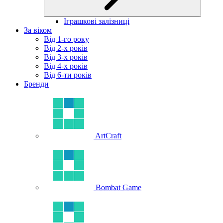
Іграшкові залізниці
За віком
Від 1-го року
Від 2-х років
Від 3-х років
Від 4-х років
Від 6-ти років
Бренди
ArtCraft
Bombat Game