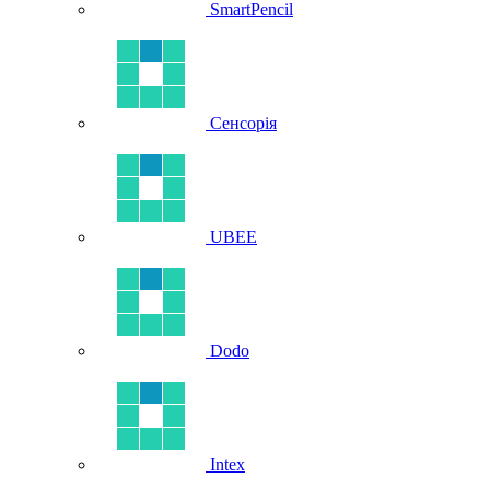
SmartPencil
Сенсорія
UBEE
Dodo
Intex