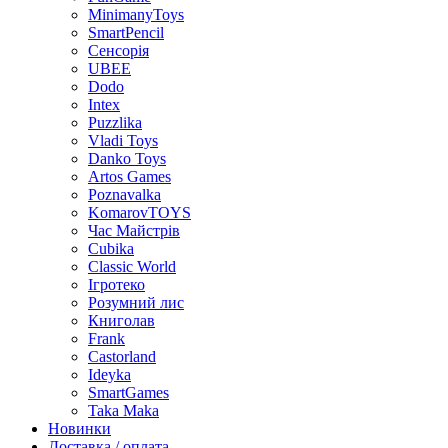
MinimanyToys
SmartPencil
Сенсорія
UBEE
Dodo
Intex
Puzzlika
Vladi Toys
Danko Toys
Artos Games
Poznavalka
KomarovTOYS
Час Майстрів
Cubika
Classic World
Ігротеко
Розумний лис
Книголав
Frank
Castorland
Ideyka
SmartGames
Taka Maka
Новинки
Доставка / оплата