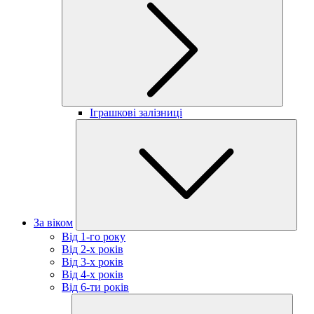
Іграшкові залізниці
За віком
Від 1-го року
Від 2-х років
Від 3-х років
Від 4-х років
Від 6-ти років