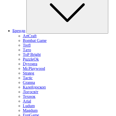
Бренди
ArtCraft
Bombat Game
Trefl
Тато
ToP Bright
PuzzleOk
Dyvogra
Mr.Playwood
Strateg
Tactic
Granna
Калейдоскоп
Логосвіт
Технок
Arial
Ludum
Magdum
FunGame