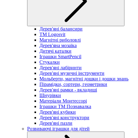
Дерев'яні балансири
TM Logosvit
Магнітні риболовлі
Дерев'яна мозаїка
Дитячі каталки
Іграшки SmartPencil
Стукалки
Дерев'яні лабіринти
Дерев'яні музичні інструменти
Мольберти, магнітні дошки і дошки знань
Пірамідки, сортери, геометрики
Дерев'яні рамки - вкладиші
Шнурівки
Матеріали Монтессорі
Іграшки ТМ Познавалка
Дерев'яні кубики
Дерев'яні конструктори
Дерев'яні пазли
Розвиваючі іграшки для дітей