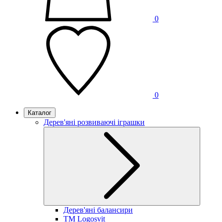
0
0
Каталог
Дерев'яні розвиваючі іграшки
Дерев'яні балансири
TM Logosvit