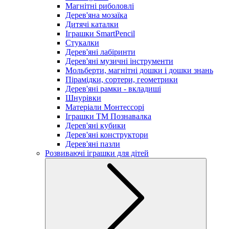
Магнітні риболовлі
Дерев'яна мозаїка
Дитячі каталки
Іграшки SmartPencil
Стукалки
Дерев'яні лабіринти
Дерев'яні музичні інструменти
Мольберти, магнітні дошки і дошки знань
Пірамідки, сортери, геометрики
Дерев'яні рамки - вкладиші
Шнурівки
Матеріали Монтессорі
Іграшки ТМ Познавалка
Дерев'яні кубики
Дерев'яні конструктори
Дерев'яні пазли
Розвиваючі іграшки для дітей