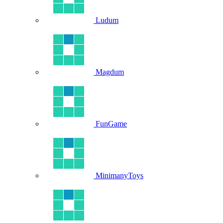
Ludum
Magdum
FunGame
MinimanyToys