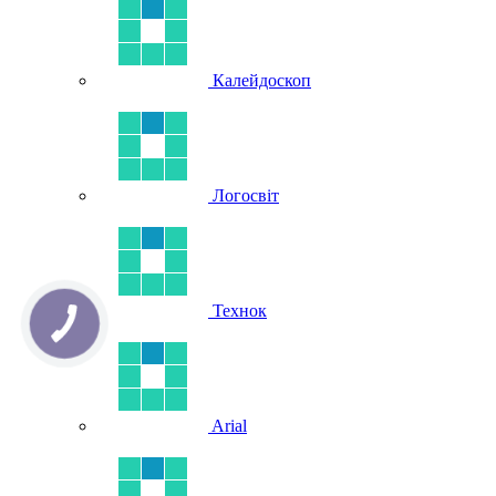
Калейдоскоп
Логосвіт
Технок
Arial