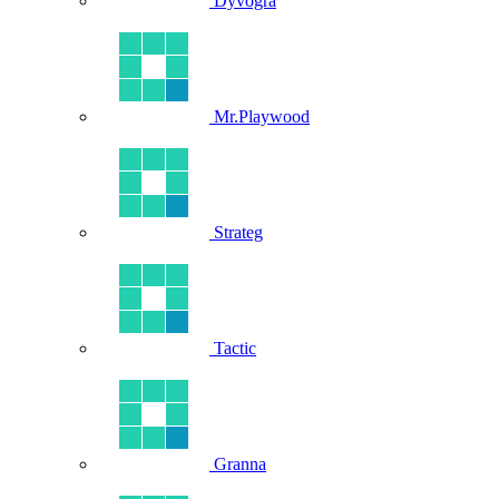
Dyvogra
Mr.Playwood
Strateg
Tactic
Granna