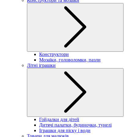
Конструктори та мозаїки
Конструктори
Мозаїки, головоломки, пазли
Літні іграшки
Гойдалки для дітей
Дитячі палатки, будиночки, тунелі
Іграшки для піску і води
Товари для малюків