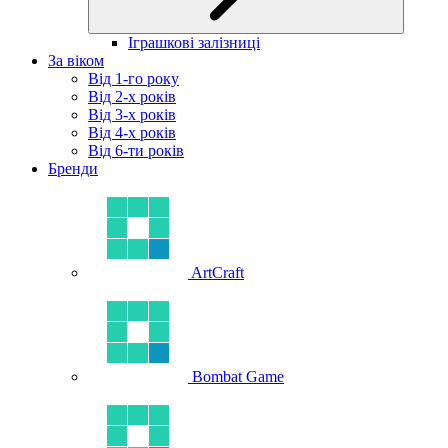
Іграшкові залізниці
За віком
Від 1-го року
Від 2-х років
Від 3-х років
Від 4-х років
Від 6-ти років
Бренди
ArtCraft
Bombat Game