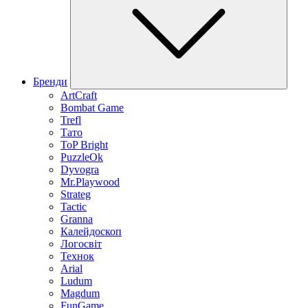
Бренди
ArtCraft
Bombat Game
Trefl
Тато
ToP Bright
PuzzleOk
Dyvogra
Mr.Playwood
Strateg
Tactic
Granna
Калейдоскоп
Логосвіт
Технок
Arial
Ludum
Magdum
FunGame