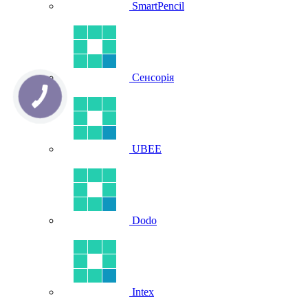
SmartPencil
Сенсорія
UBEE
Dodo
Intex