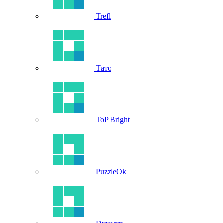
Trefl
Тато
ToP Bright
PuzzleOk