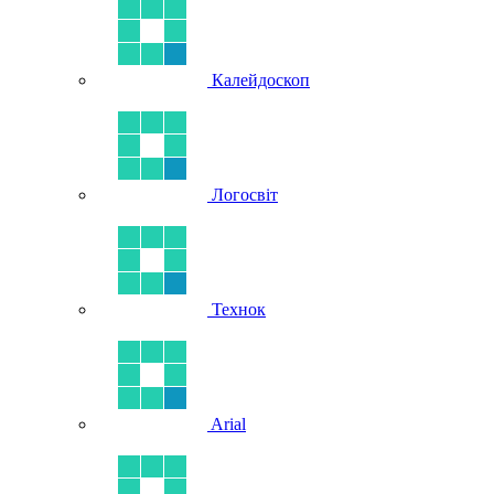
Калейдоскоп
Логосвіт
Технок
Arial