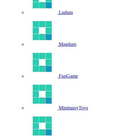
Ludum
Magdum
FunGame
MinimanyToys