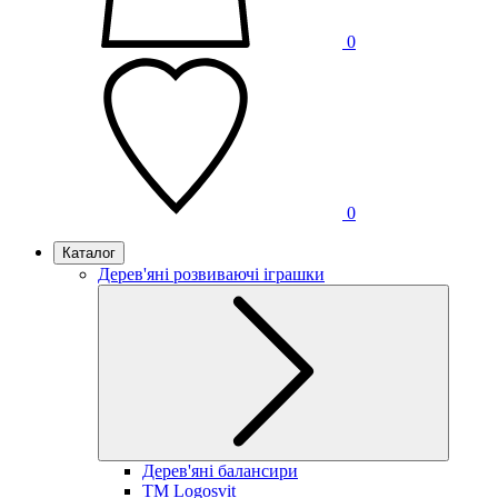
0
0
Каталог
Дерев'яні розвиваючі іграшки
Дерев'яні балансири
TM Logosvit