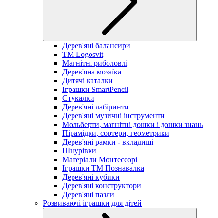
Дерев'яні балансири
TM Logosvit
Магнітні риболовлі
Дерев'яна мозаїка
Дитячі каталки
Іграшки SmartPencil
Стукалки
Дерев'яні лабіринти
Дерев'яні музичні інструменти
Мольберти, магнітні дошки і дошки знань
Пірамідки, сортери, геометрики
Дерев'яні рамки - вкладиші
Шнурівки
Матеріали Монтессорі
Іграшки ТМ Познавалка
Дерев'яні кубики
Дерев'яні конструктори
Дерев'яні пазли
Розвиваючі іграшки для дітей