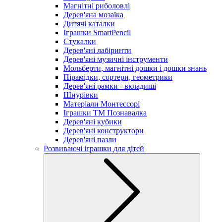
Магнітні риболовлі
Дерев'яна мозаїка
Дитячі каталки
Іграшки SmartPencil
Стукалки
Дерев'яні лабіринти
Дерев'яні музичні інструменти
Мольберти, магнітні дошки і дошки знань
Пірамідки, сортери, геометрики
Дерев'яні рамки - вкладиші
Шнурівки
Матеріали Монтессорі
Іграшки ТМ Познавалка
Дерев'яні кубики
Дерев'яні конструктори
Дерев'яні пазли
Розвиваючі іграшки для дітей