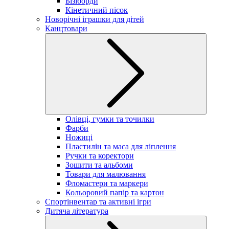
Бізіборди
Кінетичний пісок
Новорічні іграшки для дітей
Канцтовари
Олівці, гумки та точилки
Фарби
Ножиці
Пластилін та маса для ліплення
Ручки та коректори
Зошити та альбоми
Товари для малювання
Фломастери та маркери
Кольоровий папір та картон
Спортінвентар та активні ігри
Дитяча література