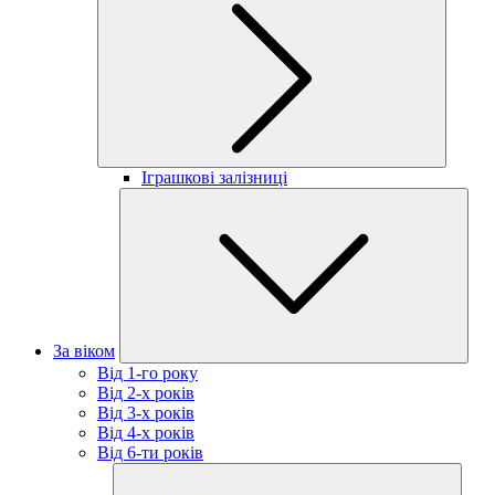
Іграшкові залізниці
За віком
Від 1-го року
Від 2-х років
Від 3-х років
Від 4-х років
Від 6-ти років