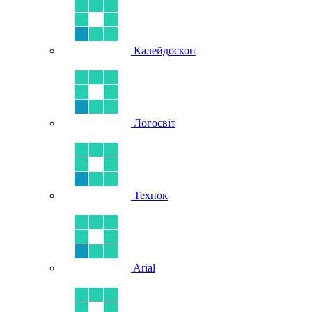
Калейдоскоп
Логосвіт
Технок
Arial