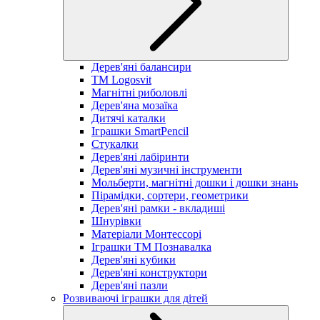
Дерев'яні балансири
TM Logosvit
Магнітні риболовлі
Дерев'яна мозаїка
Дитячі каталки
Іграшки SmartPencil
Стукалки
Дерев'яні лабіринти
Дерев'яні музичні інструменти
Мольберти, магнітні дошки і дошки знань
Пірамідки, сортери, геометрики
Дерев'яні рамки - вкладиші
Шнурівки
Матеріали Монтессорі
Іграшки ТМ Познавалка
Дерев'яні кубики
Дерев'яні конструктори
Дерев'яні пазли
Розвиваючі іграшки для дітей