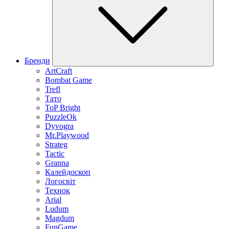
Бренди
ArtCraft
Bombat Game
Trefl
Тато
ToP Bright
PuzzleOk
Dyvogra
Mr.Playwood
Strateg
Tactic
Granna
Калейдоскоп
Логосвіт
Технок
Arial
Ludum
Magdum
FunGame