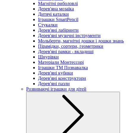
Магнітні риболовлі
Дерев'яна мозаїка
Дитячі каталки
Іграшки SmartPencil
Стукалки
Дерев'яні лабіринти
Дерев'яні музичні інструменти
Мольберти, магнітні дошки і дошки знань
Пірамідки, сортери, геометрики
Дерев'яні рамки - вкладиші
Шнурівки
Матеріали Монтессорі
Іграшки ТМ Познавалка
Дерев'яні кубики
Дерев'яні конструктори
Дерев'яні пазли
Розвиваючі іграшки для дітей