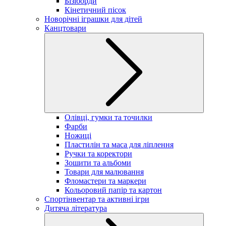
Бізіборди
Кінетичний пісок
Новорічні іграшки для дітей
Канцтовари
Олівці, гумки та точилки
Фарби
Ножиці
Пластилін та маса для ліплення
Ручки та коректори
Зошити та альбоми
Товари для малювання
Фломастери та маркери
Кольоровий папір та картон
Спортінвентар та активні ігри
Дитяча література