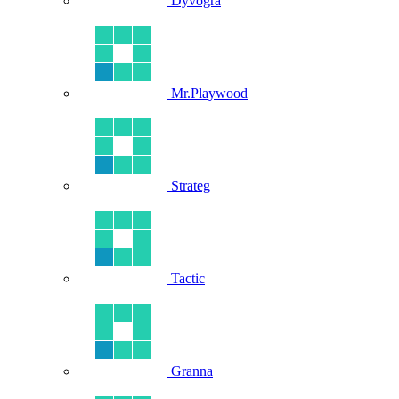
Dyvogra
Mr.Playwood
Strateg
Tactic
Granna