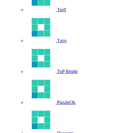
Trefl
Тато
ToP Bright
PuzzleOk