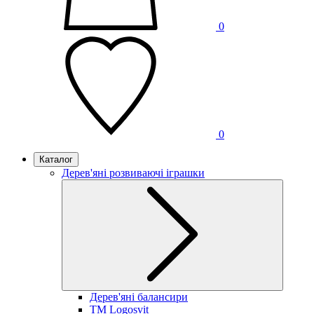
0
0
Каталог
Дерев'яні розвиваючі іграшки
Дерев'яні балансири
TM Logosvit