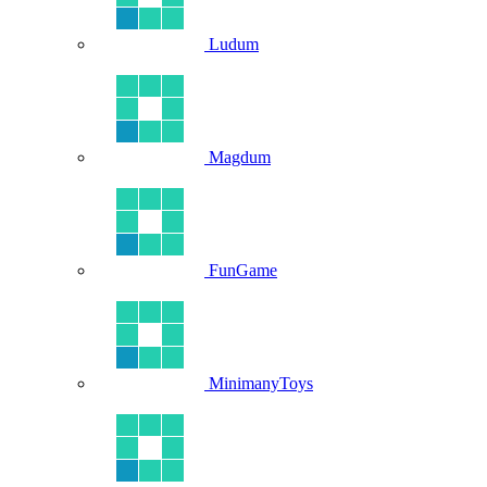
Ludum
Magdum
FunGame
MinimanyToys