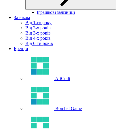
Іграшкові залізниці
За віком
Від 1-го року
Від 2-х років
Від 3-х років
Від 4-х років
Від 6-ти років
Бренди
ArtCraft
Bombat Game