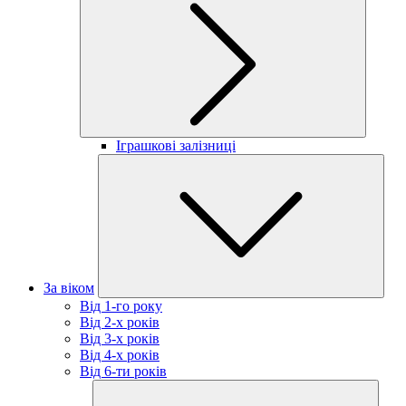
Іграшкові залізниці
За віком
Від 1-го року
Від 2-х років
Від 3-х років
Від 4-х років
Від 6-ти років