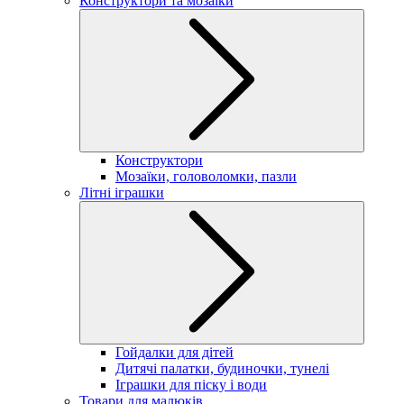
Конструктори та мозаїки
Конструктори
Мозаїки, головоломки, пазли
Літні іграшки
Гойдалки для дітей
Дитячі палатки, будиночки, тунелі
Іграшки для піску і води
Товари для малюків