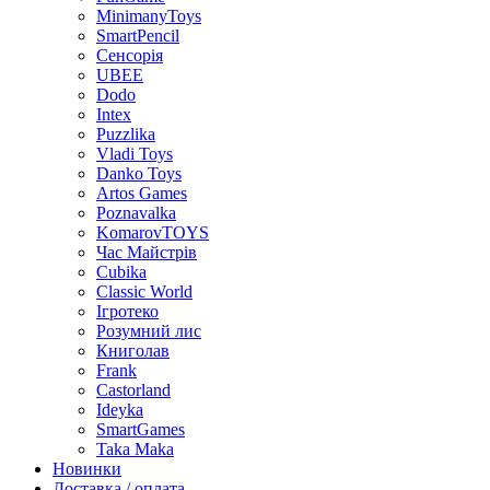
MinimanyToys
SmartPencil
Сенсорія
UBEE
Dodo
Intex
Puzzlika
Vladi Toys
Danko Toys
Artos Games
Poznavalka
KomarovTOYS
Час Майстрів
Cubika
Classic World
Ігротеко
Розумний лис
Книголав
Frank
Castorland
Ideyka
SmartGames
Taka Maka
Новинки
Доставка / оплата