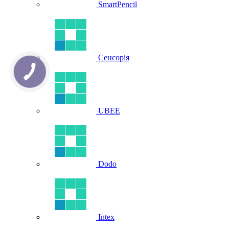
SmartPencil
Сенсорія
UBEE
Dodo
Intex