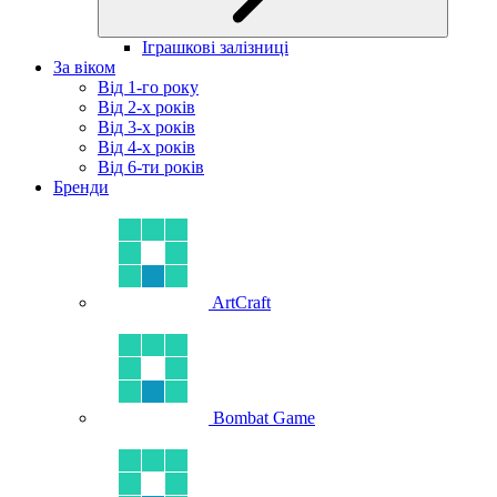
Іграшкові залізниці
За віком
Від 1-го року
Від 2-х років
Від 3-х років
Від 4-х років
Від 6-ти років
Бренди
ArtCraft
Bombat Game