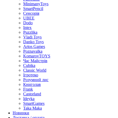
MinimanyToys
SmartPencil
Сенсорія
UBEE
Dodo
Intex
Puzzlika
Vladi Toys
Danko Toys
Artos Games
Poznavalka
KomarovTOYS
Час Майстрів
Cubika
Classic World
Ігротеко
Розумний лис
Книголав
Frank
Castorland
Ideyka
SmartGames
Taka Maka
Новинки
Доставка / оплата