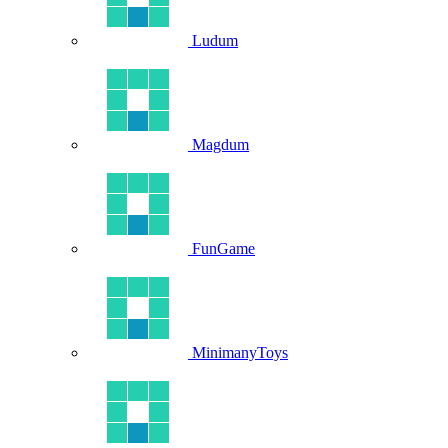
Ludum
Magdum
FunGame
MinimanyToys