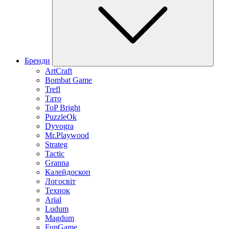
Бренди
ArtCraft
Bombat Game
Trefl
Тато
ToP Bright
PuzzleOk
Dyvogra
Mr.Playwood
Strateg
Tactic
Granna
Калейдоскоп
Логосвіт
Технок
Arial
Ludum
Magdum
FunGame