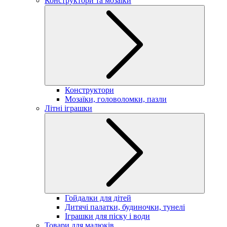
Конструктори та мозаїки
Конструктори
Мозаїки, головоломки, пазли
Літні іграшки
Гойдалки для дітей
Дитячі палатки, будиночки, тунелі
Іграшки для піску і води
Товари для малюків