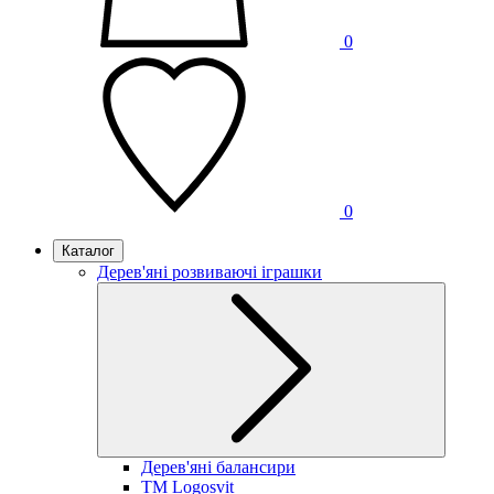
0
0
Каталог
Дерев'яні розвиваючі іграшки
Дерев'яні балансири
TM Logosvit