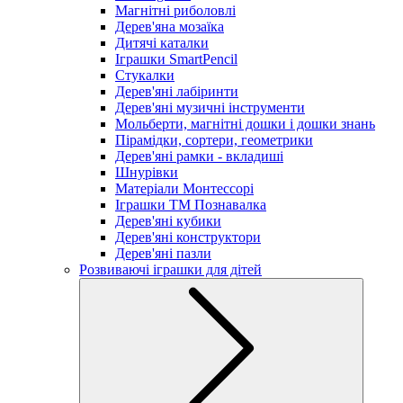
Магнітні риболовлі
Дерев'яна мозаїка
Дитячі каталки
Іграшки SmartPencil
Стукалки
Дерев'яні лабіринти
Дерев'яні музичні інструменти
Мольберти, магнітні дошки і дошки знань
Пірамідки, сортери, геометрики
Дерев'яні рамки - вкладиші
Шнурівки
Матеріали Монтессорі
Іграшки ТМ Познавалка
Дерев'яні кубики
Дерев'яні конструктори
Дерев'яні пазли
Розвиваючі іграшки для дітей