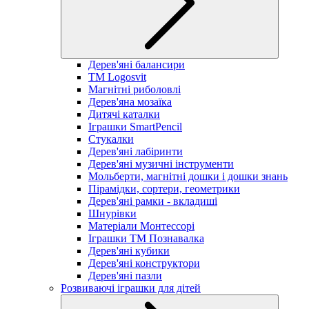
Дерев'яні балансири
TM Logosvit
Магнітні риболовлі
Дерев'яна мозаїка
Дитячі каталки
Іграшки SmartPencil
Стукалки
Дерев'яні лабіринти
Дерев'яні музичні інструменти
Мольберти, магнітні дошки і дошки знань
Пірамідки, сортери, геометрики
Дерев'яні рамки - вкладиші
Шнурівки
Матеріали Монтессорі
Іграшки ТМ Познавалка
Дерев'яні кубики
Дерев'яні конструктори
Дерев'яні пазли
Розвиваючі іграшки для дітей