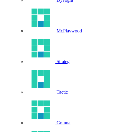
Dyvogra
Mr.Playwood
Strateg
Tactic
Granna