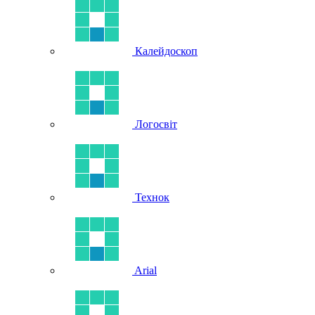
Калейдоскоп
Логосвіт
Технок
Arial