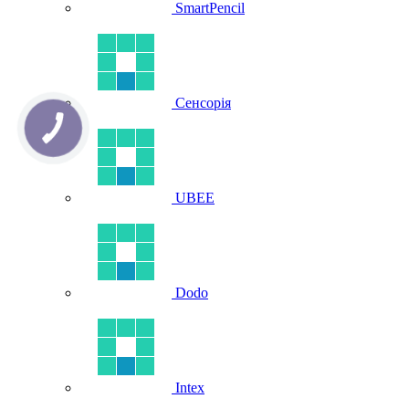
SmartPencil
Сенсорія
UBEE
Dodo
Intex