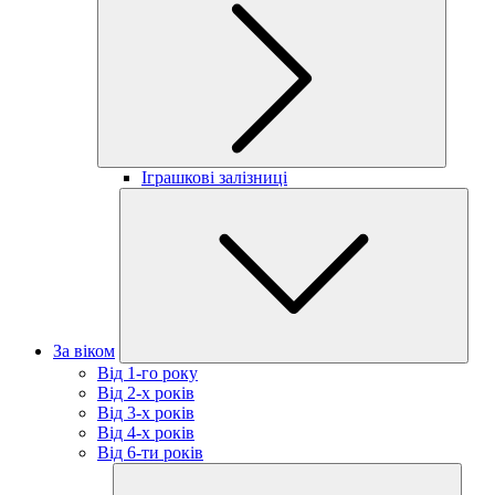
Іграшкові залізниці
За віком
Від 1-го року
Від 2-х років
Від 3-х років
Від 4-х років
Від 6-ти років