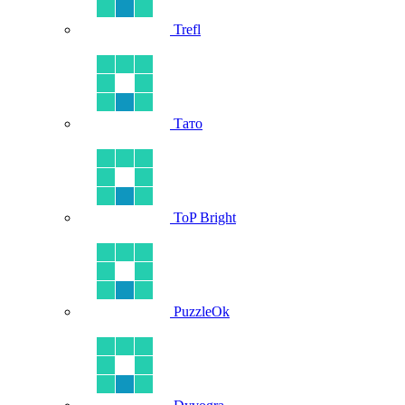
Trefl
Тато
ToP Bright
PuzzleOk