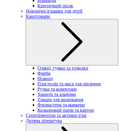
Бізіборди
Кінетичний пісок
Новорічні іграшки для дітей
Канцтовари
Олівці, гумки та точилки
Фарби
Ножиці
Пластилін та маса для ліплення
Ручки та коректори
Зошити та альбоми
Товари для малювання
Фломастери та маркери
Кольоровий папір та картон
Спортінвентар та активні ігри
Дитяча література