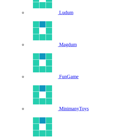
Ludum
Magdum
FunGame
MinimanyToys