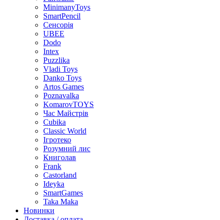
MinimanyToys
SmartPencil
Сенсорія
UBEE
Dodo
Intex
Puzzlika
Vladi Toys
Danko Toys
Artos Games
Poznavalka
KomarovTOYS
Час Майстрів
Cubika
Classic World
Ігротеко
Розумний лис
Книголав
Frank
Castorland
Ideyka
SmartGames
Taka Maka
Новинки
Доставка / оплата