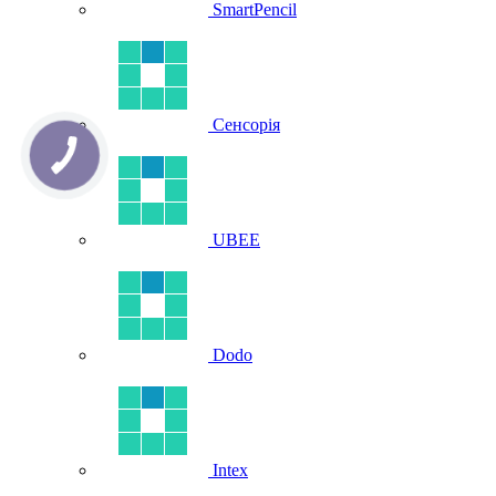
SmartPencil
Сенсорія
UBEE
Dodo
Intex