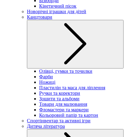
Бізіборди
Кінетичний пісок
Новорічні іграшки для дітей
Канцтовари
Олівці, гумки та точилки
Фарби
Ножиці
Пластилін та маса для ліплення
Ручки та коректори
Зошити та альбоми
Товари для малювання
Фломастери та маркери
Кольоровий папір та картон
Спортінвентар та активні ігри
Дитяча література