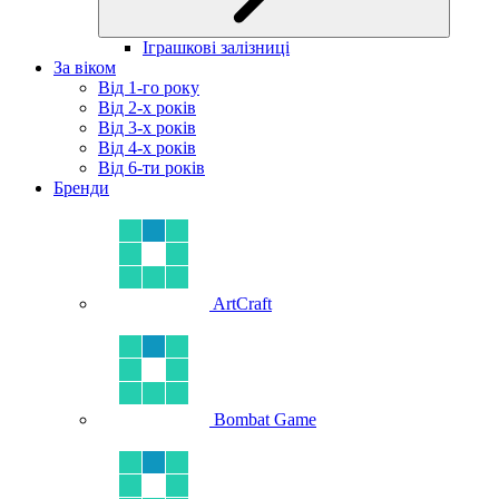
Іграшкові залізниці
За віком
Від 1-го року
Від 2-х років
Від 3-х років
Від 4-х років
Від 6-ти років
Бренди
ArtCraft
Bombat Game