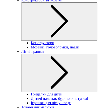
Конструктори та мозаїки
Конструктори
Мозаїки, головоломки, пазли
Літні іграшки
Гойдалки для дітей
Дитячі палатки, будиночки, тунелі
Іграшки для піску і води
Товари для малюків