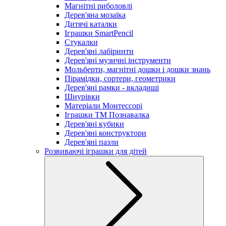
Магнітні риболовлі
Дерев'яна мозаїка
Дитячі каталки
Іграшки SmartPencil
Стукалки
Дерев'яні лабіринти
Дерев'яні музичні інструменти
Мольберти, магнітні дошки і дошки знань
Пірамідки, сортери, геометрики
Дерев'яні рамки - вкладиші
Шнурівки
Матеріали Монтессорі
Іграшки ТМ Познавалка
Дерев'яні кубики
Дерев'яні конструктори
Дерев'яні пазли
Розвиваючі іграшки для дітей