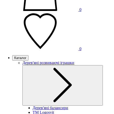
0
0
Каталог
Дерев'яні розвиваючі іграшки
Дерев'яні балансири
TM Logosvit