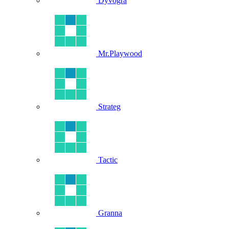
Dyvogra
Mr.Playwood
Strateg
Tactic
Granna