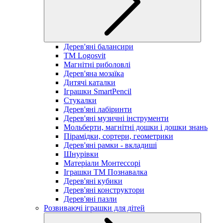
Дерев'яні балансири
TM Logosvit
Магнітні риболовлі
Дерев'яна мозаїка
Дитячі каталки
Іграшки SmartPencil
Стукалки
Дерев'яні лабіринти
Дерев'яні музичні інструменти
Мольберти, магнітні дошки і дошки знань
Пірамідки, сортери, геометрики
Дерев'яні рамки - вкладиші
Шнурівки
Матеріали Монтессорі
Іграшки ТМ Познавалка
Дерев'яні кубики
Дерев'яні конструктори
Дерев'яні пазли
Розвиваючі іграшки для дітей