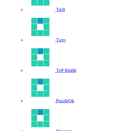
Trefl
Тато
ToP Bright
PuzzleOk