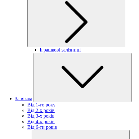
Іграшкові залізниці
За віком
Від 1-го року
Від 2-х років
Від 3-х років
Від 4-х років
Від 6-ти років