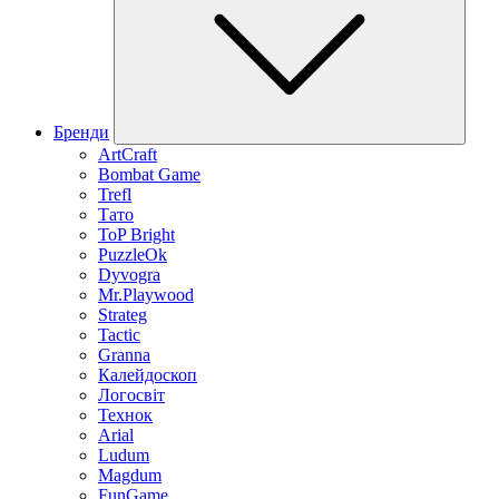
Бренди
ArtCraft
Bombat Game
Trefl
Тато
ToP Bright
PuzzleOk
Dyvogra
Mr.Playwood
Strateg
Tactic
Granna
Калейдоскоп
Логосвіт
Технок
Arial
Ludum
Magdum
FunGame