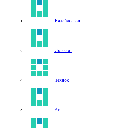
Калейдоскоп
Логосвіт
Технок
Arial