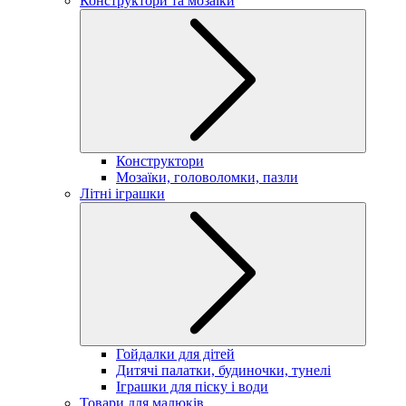
Конструктори та мозаїки
Конструктори
Мозаїки, головоломки, пазли
Літні іграшки
Гойдалки для дітей
Дитячі палатки, будиночки, тунелі
Іграшки для піску і води
Товари для малюків