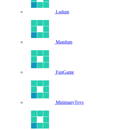
Ludum
Magdum
FunGame
MinimanyToys