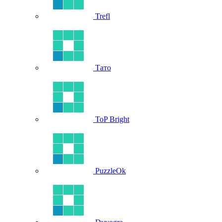
Trefl
Тато
ToP Bright
PuzzleOk