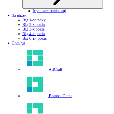
Іграшкові залізниці
За віком
Від 1-го року
Від 2-х років
Від 3-х років
Від 4-х років
Від 6-ти років
Бренди
ArtCraft
Bombat Game