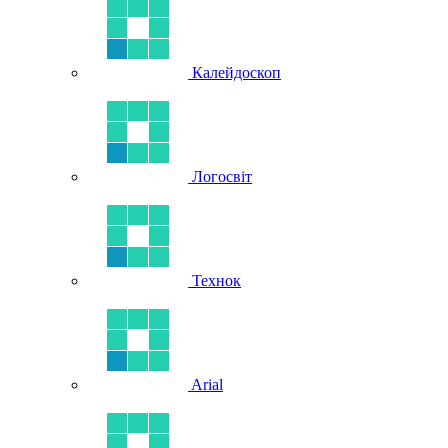
Калейдоскоп
Логосвіт
Технок
Arial