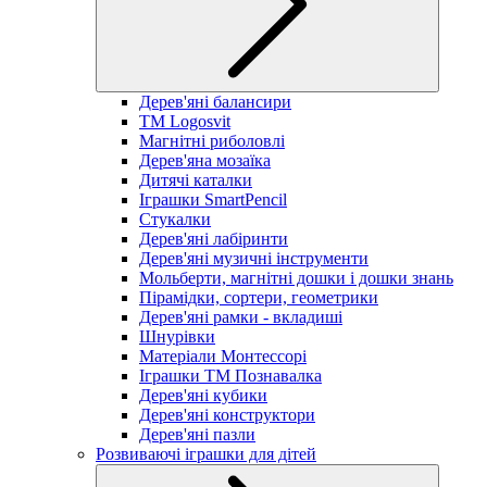
Дерев'яні балансири
TM Logosvit
Магнітні риболовлі
Дерев'яна мозаїка
Дитячі каталки
Іграшки SmartPencil
Стукалки
Дерев'яні лабіринти
Дерев'яні музичні інструменти
Мольберти, магнітні дошки і дошки знань
Пірамідки, сортери, геометрики
Дерев'яні рамки - вкладиші
Шнурівки
Матеріали Монтессорі
Іграшки ТМ Познавалка
Дерев'яні кубики
Дерев'яні конструктори
Дерев'яні пазли
Розвиваючі іграшки для дітей