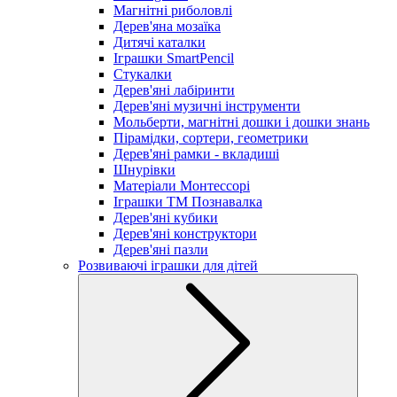
Магнітні риболовлі
Дерев'яна мозаїка
Дитячі каталки
Іграшки SmartPencil
Стукалки
Дерев'яні лабіринти
Дерев'яні музичні інструменти
Мольберти, магнітні дошки і дошки знань
Пірамідки, сортери, геометрики
Дерев'яні рамки - вкладиші
Шнурівки
Матеріали Монтессорі
Іграшки ТМ Познавалка
Дерев'яні кубики
Дерев'яні конструктори
Дерев'яні пазли
Розвиваючі іграшки для дітей