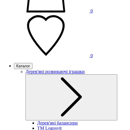
0
0
Каталог
Дерев'яні розвиваючі іграшки
Дерев'яні балансири
TM Logosvit