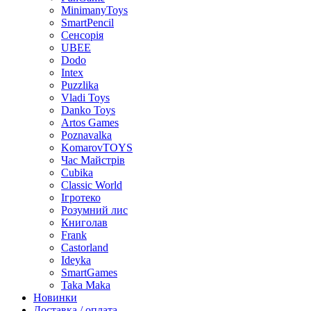
MinimanyToys
SmartPencil
Сенсорія
UBEE
Dodo
Intex
Puzzlika
Vladi Toys
Danko Toys
Artos Games
Poznavalka
KomarovTOYS
Час Майстрів
Cubika
Classic World
Ігротеко
Розумний лис
Книголав
Frank
Castorland
Ideyka
SmartGames
Taka Maka
Новинки
Доставка / оплата