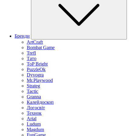
Бренди
ArtCraft
Bombat Game
Trefl
Тато
ToP Bright
PuzzleOk
Dyvogra
Mr.Playwood
Strateg
Tactic
Granna
Калейдоскоп
Логосвіт
Технок
Arial
Ludum
Magdum
FunGame