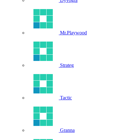
Dyvogra
Mr.Playwood
Strateg
Tactic
Granna