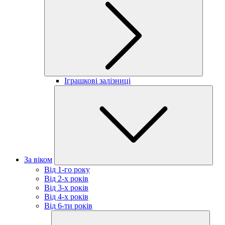
Іграшкові залізниці
За віком
Від 1-го року
Від 2-х років
Від 3-х років
Від 4-х років
Від 6-ти років