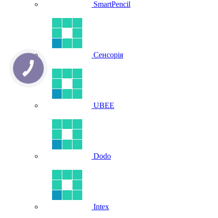
SmartPencil
Сенсорія
UBEE
Dodo
Intex