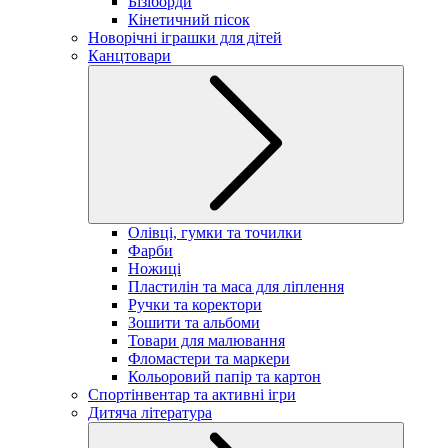
Бізіборди
Кінетичний пісок
Новорічні іграшки для дітей
Канцтовари
Олівці, гумки та точилки
Фарби
Ножиці
Пластилін та маса для ліплення
Ручки та коректори
Зошити та альбоми
Товари для малювання
Фломастери та маркери
Кольоровий папір та картон
Спортінвентар та активні ігри
Дитяча література