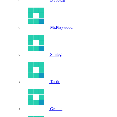
Dyvogra
Mr.Playwood
Strateg
Tactic
Granna