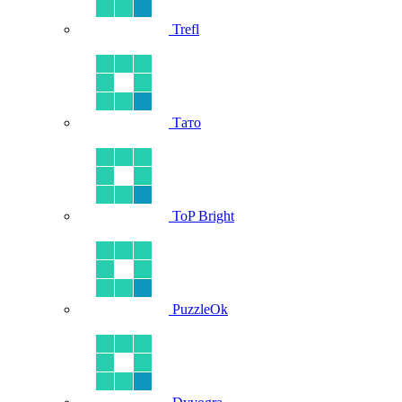
Trefl
Тато
ToP Bright
PuzzleOk