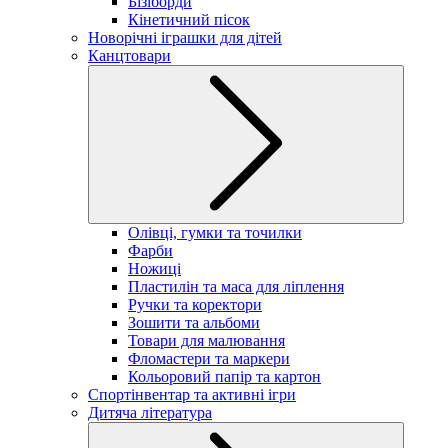
Бізіборди
Кінетичний пісок
Новорічні іграшки для дітей
Канцтовари
Олівці, гумки та точилки
Фарби
Ножиці
Пластилін та маса для ліплення
Ручки та коректори
Зошити та альбоми
Товари для малювання
Фломастери та маркери
Кольоровий папір та картон
Спортінвентар та активні ігри
Дитяча література