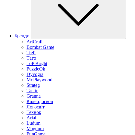
Бренди
ArtCraft
Bombat Game
Trefl
Тато
ToP Bright
PuzzleOk
Dyvogra
Mr.Playwood
Strateg
Tactic
Granna
Калейдоскоп
Логосвіт
Технок
Arial
Ludum
Magdum
FunGame