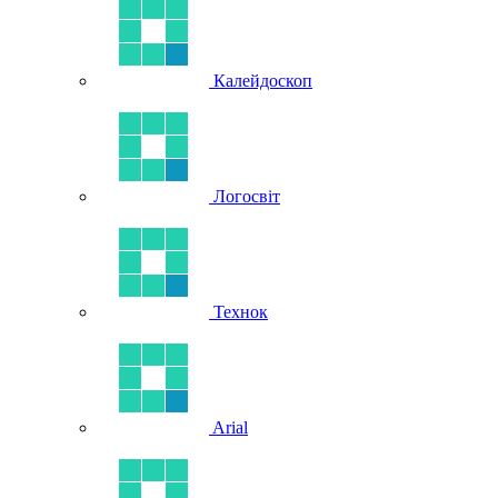
Калейдоскоп
Логосвіт
Технок
Arial