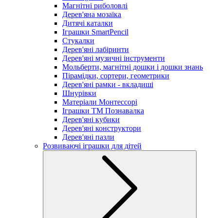
Магнітні риболовлі
Дерев'яна мозаїка
Дитячі каталки
Іграшки SmartPencil
Стукалки
Дерев'яні лабіринти
Дерев'яні музичні інструменти
Мольберти, магнітні дошки і дошки знань
Пірамідки, сортери, геометрики
Дерев'яні рамки - вкладиші
Шнурівки
Матеріали Монтессорі
Іграшки ТМ Познавалка
Дерев'яні кубики
Дерев'яні конструктори
Дерев'яні пазли
Розвиваючі іграшки для дітей