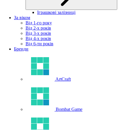
Іграшкові залізниці
За віком
Від 1-го року
Від 2-х років
Від 3-х років
Від 4-х років
Від 6-ти років
Бренди
ArtCraft
Bombat Game