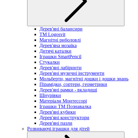
Дерев'яні балансири
TM Logosvit
Магнітні риболовлі
Дерев'яна мозаїка
Дитячі каталки
Іграшки SmartPencil
Стукалки
Дерев'яні лабіринти
Дерев'яні музичні інструменти
Мольберти, магнітні дошки і дошки знань
Пірамідки, сортери, геометрики
Дерев'яні рамки - вкладиші
Шнурівки
Матеріали Монтессорі
Іграшки ТМ Познавалка
Дерев'яні кубики
Дерев'яні конструктори
Дерев'яні пазли
Розвиваючі іграшки для дітей