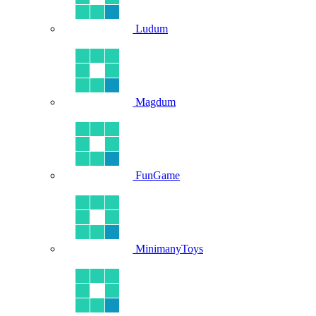
Ludum
Magdum
FunGame
MinimanyToys