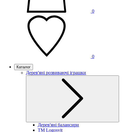
0
0
Каталог
Дерев'яні розвиваючі іграшки
Дерев'яні балансири
TM Logosvit