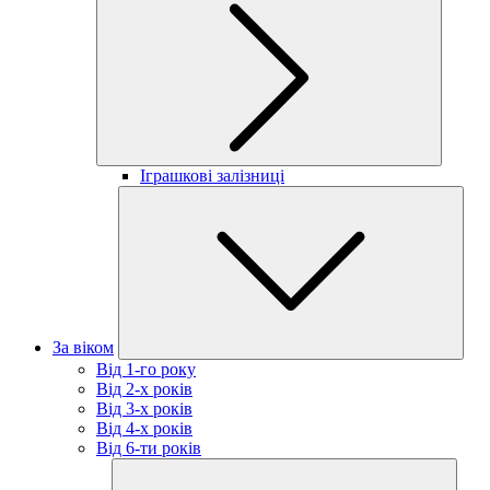
Іграшкові залізниці
За віком
Від 1-го року
Від 2-х років
Від 3-х років
Від 4-х років
Від 6-ти років