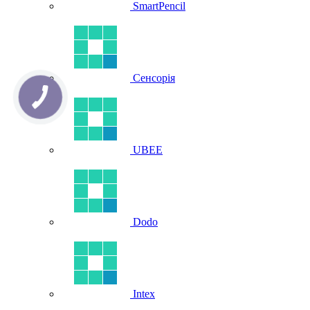
SmartPencil
Сенсорія
UBEE
Dodo
Intex