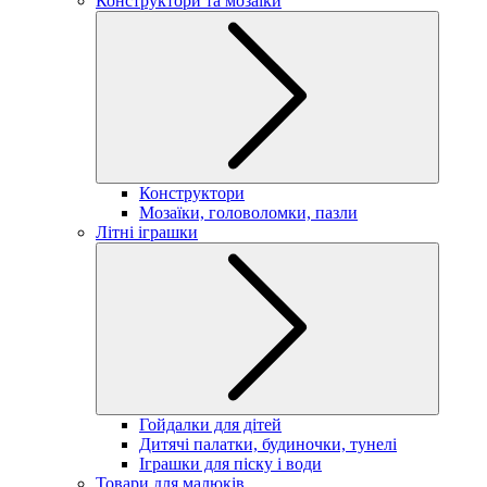
Конструктори та мозаїки
Конструктори
Мозаїки, головоломки, пазли
Літні іграшки
Гойдалки для дітей
Дитячі палатки, будиночки, тунелі
Іграшки для піску і води
Товари для малюків