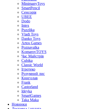
MinimanyToys
SmartPencil
Сенсорія
UBEE
Dodo
Intex
Puzzlika
Vladi Toys
Danko Toys
Artos Games
Poznavalka
KomarovTOYS
Час Майстрів
Cubika
Classic World
Ігротеко
Розумний лис
Книголав
Frank
Castorland
Ideyka
SmartGames
Taka Maka
Новинки
Доставка / оплата