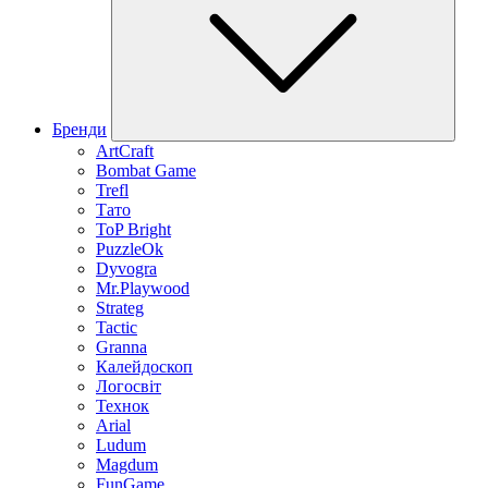
Бренди
ArtCraft
Bombat Game
Trefl
Тато
ToP Bright
PuzzleOk
Dyvogra
Mr.Playwood
Strateg
Tactic
Granna
Калейдоскоп
Логосвіт
Технок
Arial
Ludum
Magdum
FunGame