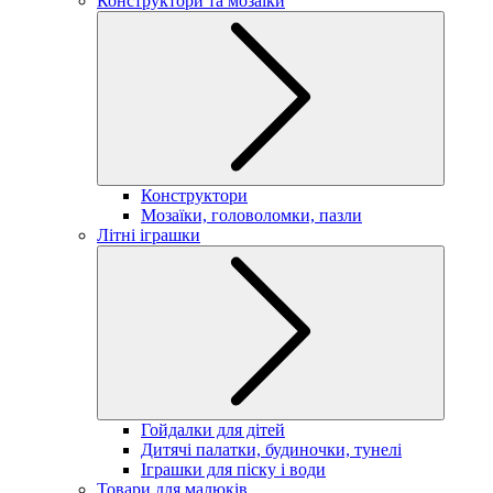
Конструктори та мозаїки
Конструктори
Мозаїки, головоломки, пазли
Літні іграшки
Гойдалки для дітей
Дитячі палатки, будиночки, тунелі
Іграшки для піску і води
Товари для малюків