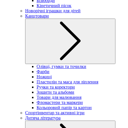
Бізіборди
Кінетичний пісок
Новорічні іграшки для дітей
Канцтовари
Олівці, гумки та точилки
Фарби
Ножиці
Пластилін та маса для ліплення
Ручки та коректори
Зошити та альбоми
Товари для малювання
Фломастери та маркери
Кольоровий папір та картон
Спортінвентар та активні ігри
Дитяча література