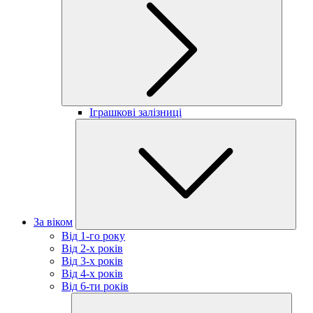
Іграшкові залізниці
За віком
Від 1-го року
Від 2-х років
Від 3-х років
Від 4-х років
Від 6-ти років