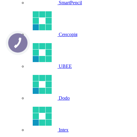
SmartPencil
Сенсорія
UBEE
Dodo
Intex