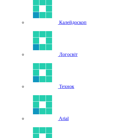
Калейдоскоп
Логосвіт
Технок
Arial