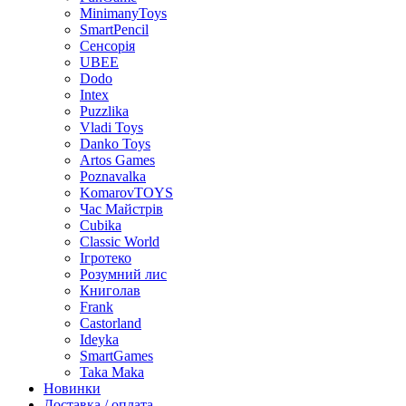
MinimanyToys
SmartPencil
Сенсорія
UBEE
Dodo
Intex
Puzzlika
Vladi Toys
Danko Toys
Artos Games
Poznavalka
KomarovTOYS
Час Майстрів
Cubika
Classic World
Ігротеко
Розумний лис
Книголав
Frank
Castorland
Ideyka
SmartGames
Taka Maka
Новинки
Доставка / оплата