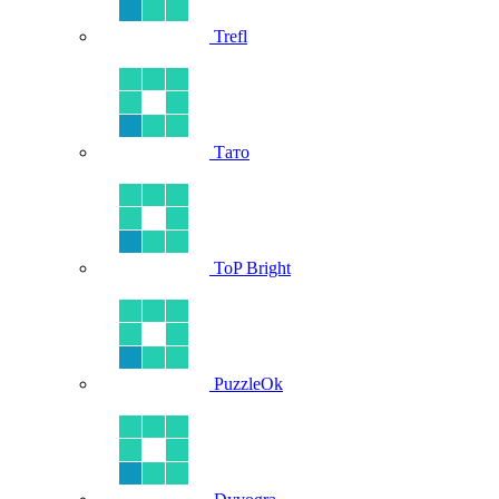
Trefl
Тато
ToP Bright
PuzzleOk