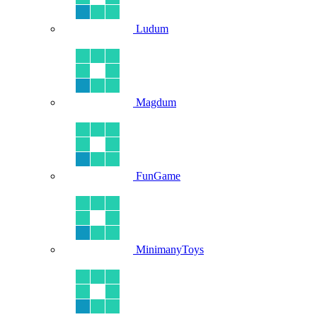
Ludum
Magdum
FunGame
MinimanyToys