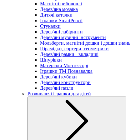
Магнітні риболовлі
Дерев'яна мозаїка
Дитячі каталки
Іграшки SmartPencil
Стукалки
Дерев'яні лабіринти
Дерев'яні музичні інструменти
Мольберти, магнітні дошки і дошки знань
Пірамідки, сортери, геометрики
Дерев'яні рамки - вкладиші
Шнурівки
Матеріали Монтессорі
Іграшки ТМ Познавалка
Дерев'яні кубики
Дерев'яні конструктори
Дерев'яні пазли
Розвиваючі іграшки для дітей