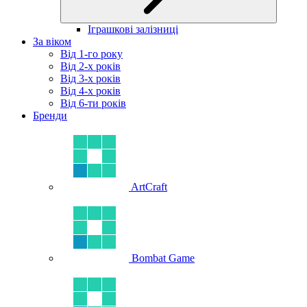
Іграшкові залізниці
За віком
Від 1-го року
Від 2-х років
Від 3-х років
Від 4-х років
Від 6-ти років
Бренди
ArtCraft
Bombat Game