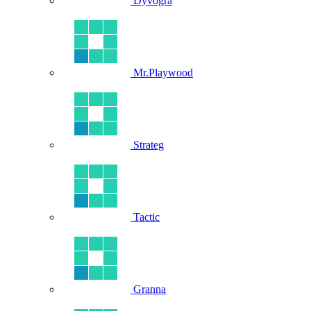
Dyvogra
Mr.Playwood
Strateg
Tactic
Granna