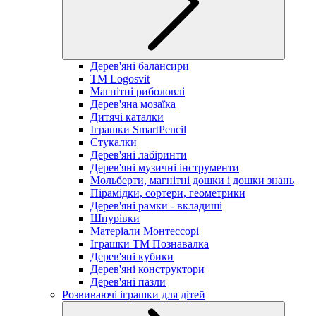
Дерев'яні балансири
TM Logosvit
Магнітні риболовлі
Дерев'яна мозаїка
Дитячі каталки
Іграшки SmartPencil
Стукалки
Дерев'яні лабіринти
Дерев'яні музичні інструменти
Мольберти, магнітні дошки і дошки знань
Пірамідки, сортери, геометрики
Дерев'яні рамки - вкладиші
Шнурівки
Матеріали Монтессорі
Іграшки ТМ Познавалка
Дерев'яні кубики
Дерев'яні конструктори
Дерев'яні пазли
Розвиваючі іграшки для дітей