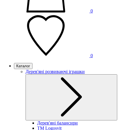
0
0
Каталог
Дерев'яні розвиваючі іграшки
Дерев'яні балансири
TM Logosvit