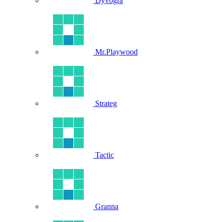
Dyvogra
Mr.Playwood
Strateg
Tactic
Granna