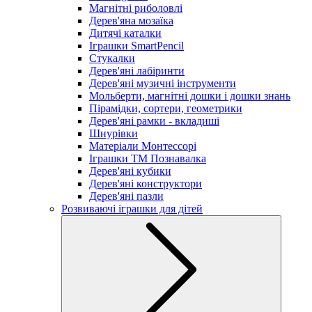
Магнітні риболовлі
Дерев'яна мозаїка
Дитячі каталки
Іграшки SmartPencil
Стукалки
Дерев'яні лабіринти
Дерев'яні музичні інструменти
Мольберти, магнітні дошки і дошки знань
Пірамідки, сортери, геометрики
Дерев'яні рамки - вкладиші
Шнурівки
Матеріали Монтессорі
Іграшки ТМ Познавалка
Дерев'яні кубики
Дерев'яні конструктори
Дерев'яні пазли
Розвиваючі іграшки для дітей