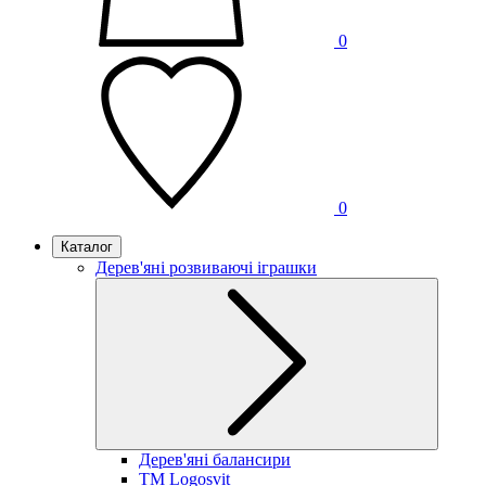
0
0
Каталог
Дерев'яні розвиваючі іграшки
Дерев'яні балансири
TM Logosvit