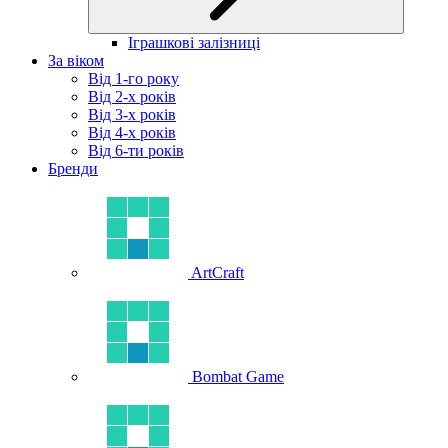
Іграшкові залізниці
За віком
Від 1-го року
Від 2-х років
Від 3-х років
Від 4-х років
Від 6-ти років
Бренди
ArtCraft
Bombat Game