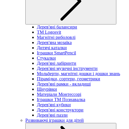
Дерев'яні балансири
TM Logosvit
Магнітні риболовлі
Дерев'яна мозаїка
Дитячі каталки
Іграшки SmartPencil
Стукалки
Дерев'яні лабіринти
Дерев'яні музичні інструменти
Мольберти, магнітні дошки і дошки знань
Пірамідки, сортери, геометрики
Дерев'яні рамки - вкладиші
Шнурівки
Матеріали Монтессорі
Іграшки ТМ Познавалка
Дерев'яні кубики
Дерев'яні конструктори
Дерев'яні пазли
Розвиваючі іграшки для дітей