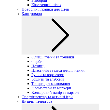
Бізіборди
Кінетичний пісок
Новорічні іграшки для дітей
Канцтовари
Олівці, гумки та точилки
Фарби
Ножиці
Пластилін та маса для ліплення
Ручки та коректори
Зошити та альбоми
Товари для малювання
Фломастери та маркери
Кольоровий папір та картон
Спортінвентар та активні ігри
Дитяча література