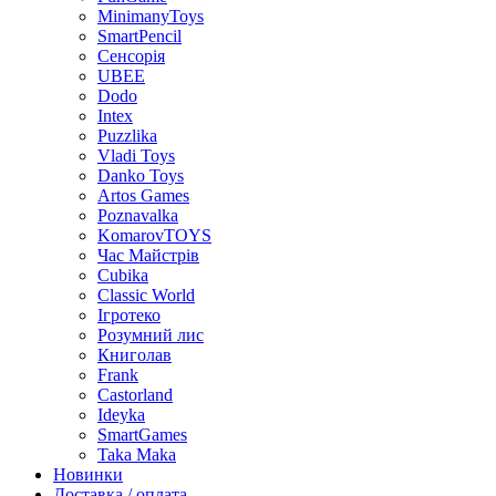
MinimanyToys
SmartPencil
Сенсорія
UBEE
Dodo
Intex
Puzzlika
Vladi Toys
Danko Toys
Artos Games
Poznavalka
KomarovTOYS
Час Майстрів
Cubika
Classic World
Ігротеко
Розумний лис
Книголав
Frank
Castorland
Ideyka
SmartGames
Taka Maka
Новинки
Доставка / оплата