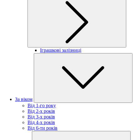
Іграшкові залізниці
За віком
Від 1-го року
Від 2-х років
Від 3-х років
Від 4-х років
Від 6-ти років