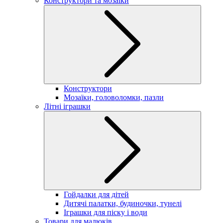
Конструктори та мозаїки
Конструктори
Мозаїки, головоломки, пазли
Літні іграшки
Гойдалки для дітей
Дитячі палатки, будиночки, тунелі
Іграшки для піску і води
Товари для малюків