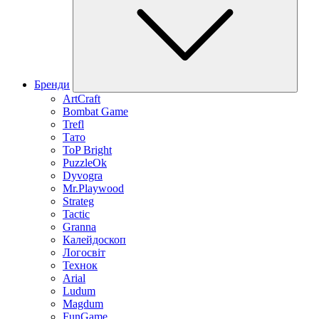
Бренди
ArtCraft
Bombat Game
Trefl
Тато
ToP Bright
PuzzleOk
Dyvogra
Mr.Playwood
Strateg
Tactic
Granna
Калейдоскоп
Логосвіт
Технок
Arial
Ludum
Magdum
FunGame