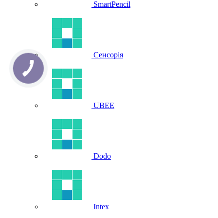
SmartPencil
Сенсорія
UBEE
Dodo
Intex