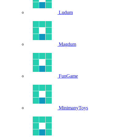
Ludum
Magdum
FunGame
MinimanyToys