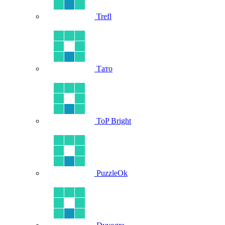
Trefl
Тато
ToP Bright
PuzzleOk