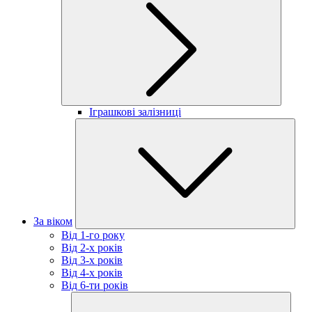
Іграшкові залізниці
За віком
Від 1-го року
Від 2-х років
Від 3-х років
Від 4-х років
Від 6-ти років