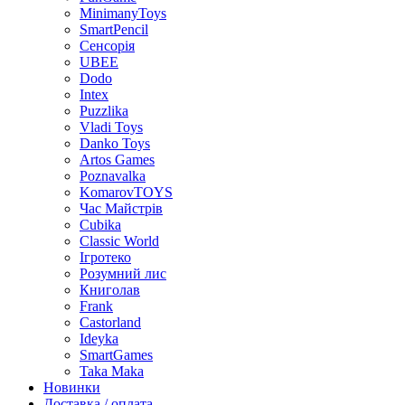
MinimanyToys
SmartPencil
Сенсорія
UBEE
Dodo
Intex
Puzzlika
Vladi Toys
Danko Toys
Artos Games
Poznavalka
KomarovTOYS
Час Майстрів
Cubika
Classic World
Ігротеко
Розумний лис
Книголав
Frank
Castorland
Ideyka
SmartGames
Taka Maka
Новинки
Доставка / оплата