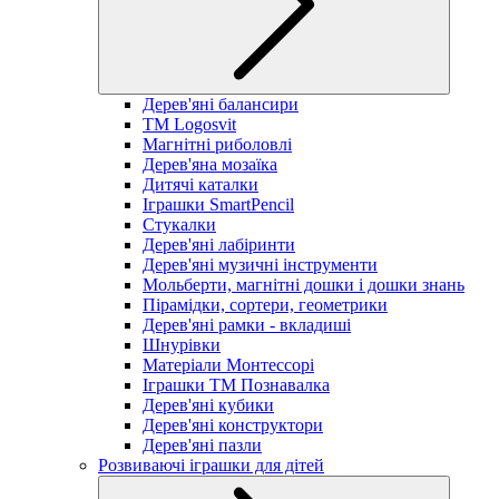
Дерев'яні балансири
TM Logosvit
Магнітні риболовлі
Дерев'яна мозаїка
Дитячі каталки
Іграшки SmartPencil
Стукалки
Дерев'яні лабіринти
Дерев'яні музичні інструменти
Мольберти, магнітні дошки і дошки знань
Пірамідки, сортери, геометрики
Дерев'яні рамки - вкладиші
Шнурівки
Матеріали Монтессорі
Іграшки ТМ Познавалка
Дерев'яні кубики
Дерев'яні конструктори
Дерев'яні пазли
Розвиваючі іграшки для дітей