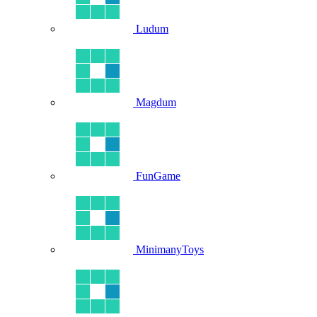
Ludum
Magdum
FunGame
MinimanyToys