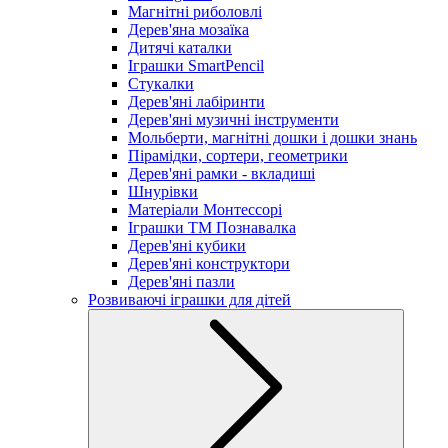
Магнітні риболовлі
Дерев'яна мозаїка
Дитячі каталки
Іграшки SmartPencil
Стукалки
Дерев'яні лабіринти
Дерев'яні музичні інструменти
Мольберти, магнітні дошки і дошки знань
Пірамідки, сортери, геометрики
Дерев'яні рамки - вкладиші
Шнурівки
Матеріали Монтессорі
Іграшки ТМ Познавалка
Дерев'яні кубики
Дерев'яні конструктори
Дерев'яні пазли
Розвиваючі іграшки для дітей