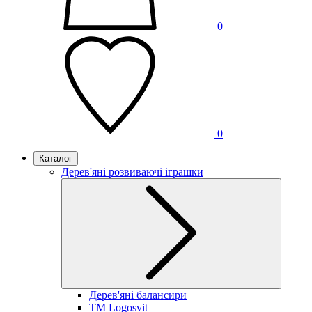
0
0
Каталог
Дерев'яні розвиваючі іграшки
Дерев'яні балансири
TM Logosvit