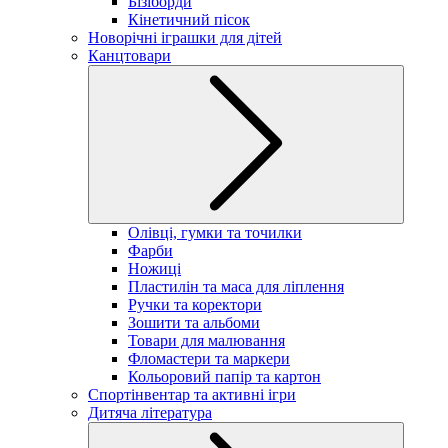
Бізіборди
Кінетичний пісок
Новорічні іграшки для дітей
Канцтовари
Олівці, гумки та точилки
Фарби
Ножиці
Пластилін та маса для ліплення
Ручки та коректори
Зошити та альбоми
Товари для малювання
Фломастери та маркери
Кольоровий папір та картон
Спортінвентар та активні ігри
Дитяча література