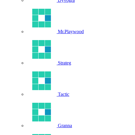
Dyvogra
Mr.Playwood
Strateg
Tactic
Granna