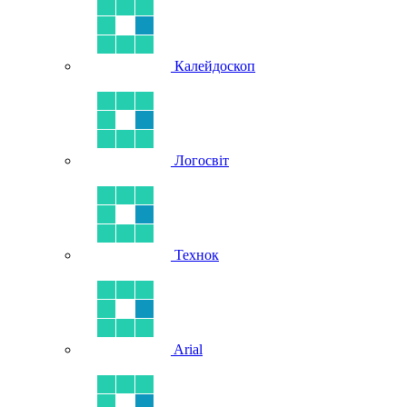
Калейдоскоп
Логосвіт
Технок
Arial