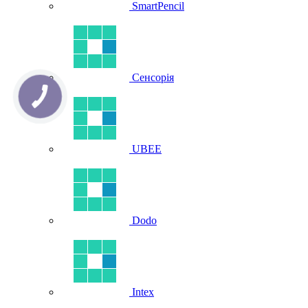
SmartPencil
Сенсорія
UBEE
Dodo
Intex