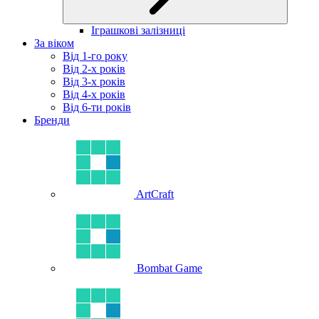
Іграшкові залізниці
За віком
Від 1-го року
Від 2-х років
Від 3-х років
Від 4-х років
Від 6-ти років
Бренди
ArtCraft
Bombat Game