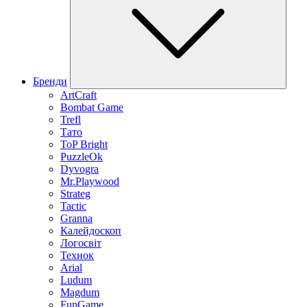
Бренди
ArtCraft
Bombat Game
Trefl
Тато
ToP Bright
PuzzleOk
Dyvogra
Mr.Playwood
Strateg
Tactic
Granna
Калейдоскоп
Логосвіт
Технок
Arial
Ludum
Magdum
FunGame