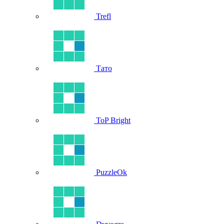
Trefl
Тато
ToP Bright
PuzzleOk