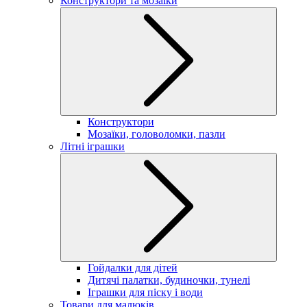
Конструктори та мозаїки
Конструктори
Мозаїки, головоломки, пазли
Літні іграшки
Гойдалки для дітей
Дитячі палатки, будиночки, тунелі
Іграшки для піску і води
Товари для малюків