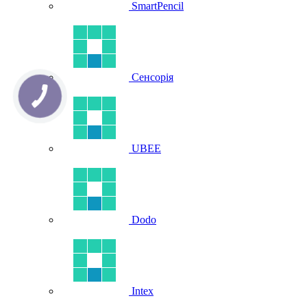
SmartPencil
Сенсорія
UBEE
Dodo
Intex