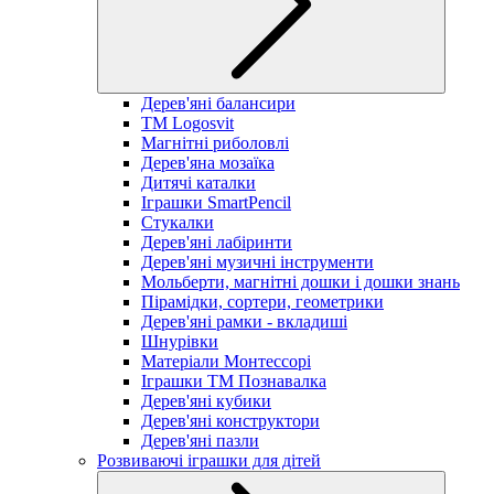
Дерев'яні балансири
TM Logosvit
Магнітні риболовлі
Дерев'яна мозаїка
Дитячі каталки
Іграшки SmartPencil
Стукалки
Дерев'яні лабіринти
Дерев'яні музичні інструменти
Мольберти, магнітні дошки і дошки знань
Пірамідки, сортери, геометрики
Дерев'яні рамки - вкладиші
Шнурівки
Матеріали Монтессорі
Іграшки ТМ Познавалка
Дерев'яні кубики
Дерев'яні конструктори
Дерев'яні пазли
Розвиваючі іграшки для дітей