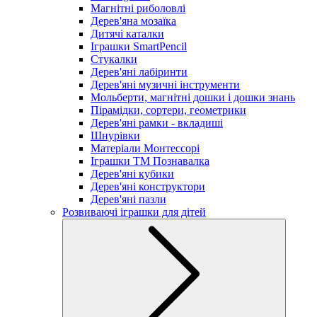
Магнітні риболовлі
Дерев'яна мозаїка
Дитячі каталки
Іграшки SmartPencil
Стукалки
Дерев'яні лабіринти
Дерев'яні музичні інструменти
Мольберти, магнітні дошки і дошки знань
Пірамідки, сортери, геометрики
Дерев'яні рамки - вкладиші
Шнурівки
Матеріали Монтессорі
Іграшки ТМ Познавалка
Дерев'яні кубики
Дерев'яні конструктори
Дерев'яні пазли
Розвиваючі іграшки для дітей