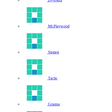
Dyvogra
Mr.Playwood
Strateg
Tactic
Granna