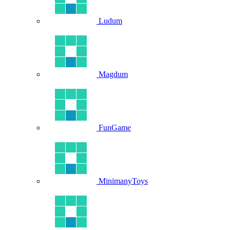
Ludum
Magdum
FunGame
MinimanyToys