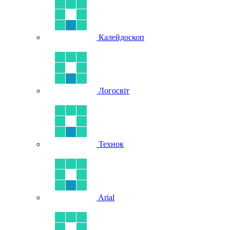
Калейдоскоп
Логосвіт
Технок
Arial