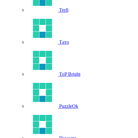
Trefl
Тато
ToP Bright
PuzzleOk