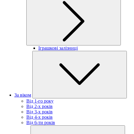
Іграшкові залізниці
За віком
Від 1-го року
Від 2-х років
Від 3-х років
Від 4-х років
Від 6-ти років