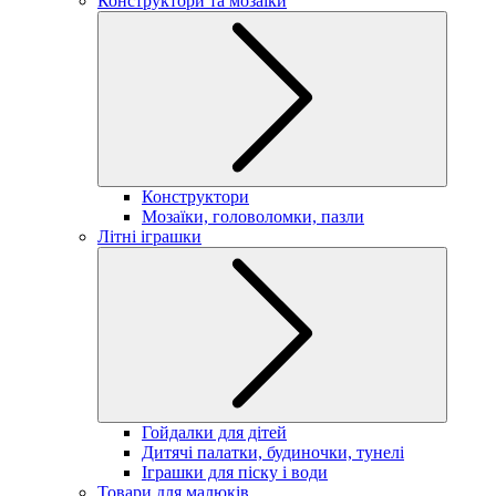
Конструктори та мозаїки
Конструктори
Мозаїки, головоломки, пазли
Літні іграшки
Гойдалки для дітей
Дитячі палатки, будиночки, тунелі
Іграшки для піску і води
Товари для малюків