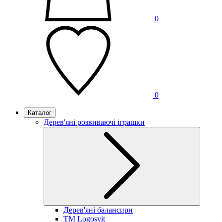
0
0
Каталог
Дерев'яні розвиваючі іграшки
Дерев'яні балансири
TM Logosvit