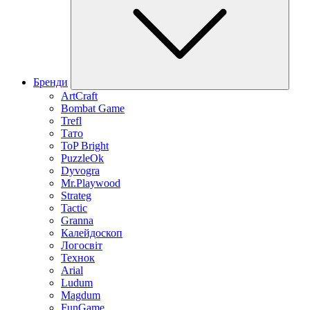
Бренди
ArtCraft
Bombat Game
Trefl
Тато
ToP Bright
PuzzleOk
Dyvogra
Mr.Playwood
Strateg
Tactic
Granna
Калейдоскоп
Логосвіт
Технок
Arial
Ludum
Magdum
FunGame