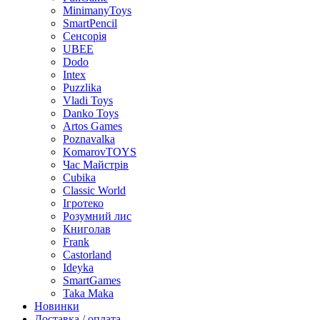
MinimanyToys
SmartPencil
Сенсорія
UBEE
Dodo
Intex
Puzzlika
Vladi Toys
Danko Toys
Artos Games
Poznavalka
KomarovTOYS
Час Майстрів
Cubika
Classic World
Ігротеко
Розумний лис
Книголав
Frank
Castorland
Ideyka
SmartGames
Taka Maka
Новинки
Доставка / оплата