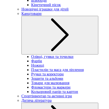
Бізіборди
Кінетичний пісок
Новорічні іграшки для дітей
Канцтовари
Олівці, гумки та точилки
Фарби
Ножиці
Пластилін та маса для ліплення
Ручки та коректори
Зошити та альбоми
Товари для малювання
Фломастери та маркери
Кольоровий папір та картон
Спортінвентар та активні ігри
Дитяча література