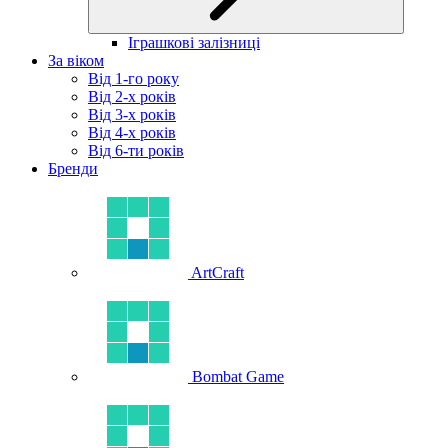
Іграшкові залізниці
За віком
Від 1-го року
Від 2-х років
Від 3-х років
Від 4-х років
Від 6-ти років
Бренди
ArtCraft
Bombat Game