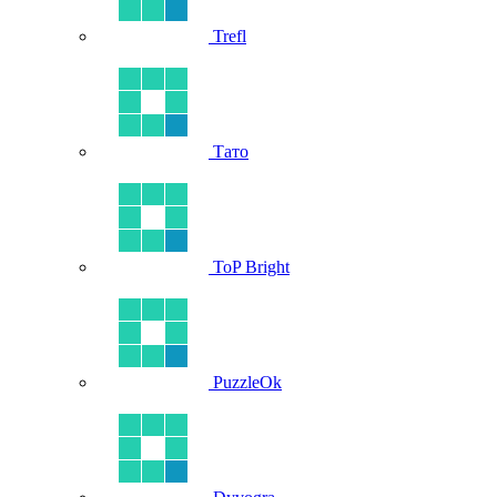
Trefl
Тато
ToP Bright
PuzzleOk