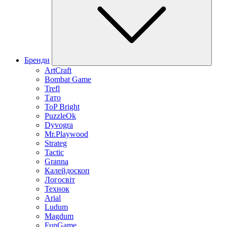
Бренди
ArtCraft
Bombat Game
Trefl
Тато
ToP Bright
PuzzleOk
Dyvogra
Mr.Playwood
Strateg
Tactic
Granna
Калейдоскоп
Логосвіт
Технок
Arial
Ludum
Magdum
FunGame