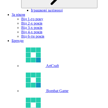
Іграшкові залізниці
За віком
Від 1-го року
Від 2-х років
Від 3-х років
Від 4-х років
Від 6-ти років
Бренди
ArtCraft
Bombat Game