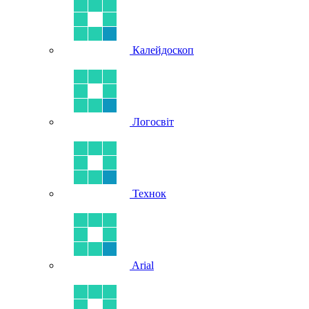
Калейдоскоп
Логосвіт
Технок
Arial