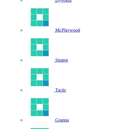
Dyvogra
Mr.Playwood
Strateg
Tactic
Granna