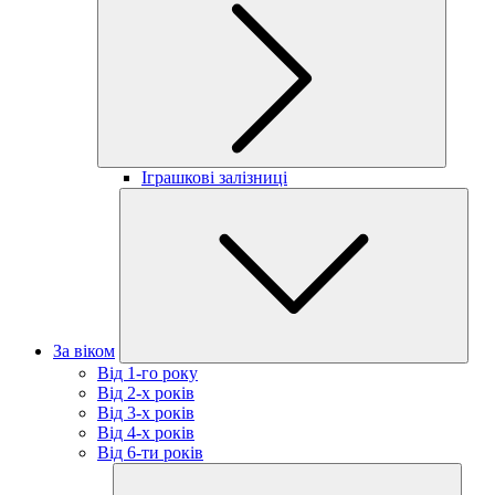
Іграшкові залізниці
За віком
Від 1-го року
Від 2-х років
Від 3-х років
Від 4-х років
Від 6-ти років