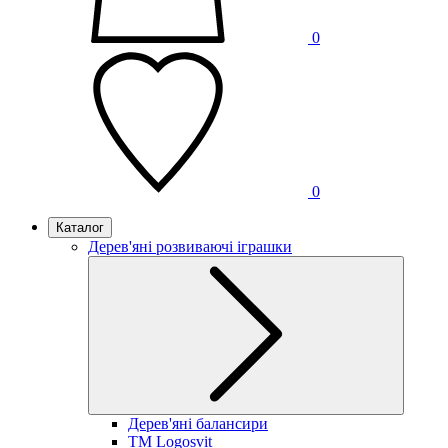
0
0
Каталог
Дерев'яні розвиваючі іграшки
Дерев'яні балансири
TM Logosvit