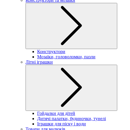
Конструктори та мозаїки
Конструктори
Мозаїки, головоломки, пазли
Літні іграшки
Гойдалки для дітей
Дитячі палатки, будиночки, тунелі
Іграшки для піску і води
Товари для малюків