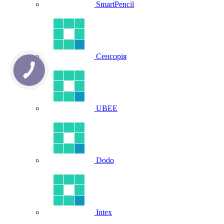
SmartPencil
Сенсорія
UBEE
Dodo
Intex