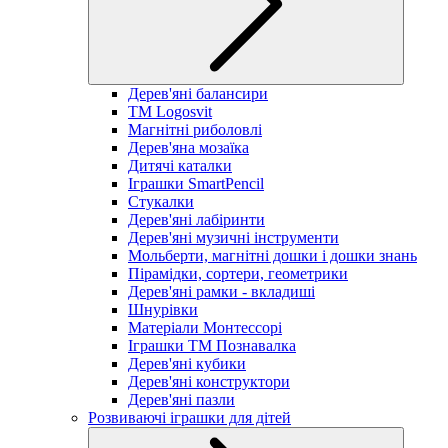
Дерев'яні балансири
TM Logosvit
Магнітні риболовлі
Дерев'яна мозаїка
Дитячі каталки
Іграшки SmartPencil
Стукалки
Дерев'яні лабіринти
Дерев'яні музичні інструменти
Мольберти, магнітні дошки і дошки знань
Пірамідки, сортери, геометрики
Дерев'яні рамки - вкладиші
Шнурівки
Матеріали Монтессорі
Іграшки ТМ Познавалка
Дерев'яні кубики
Дерев'яні конструктори
Дерев'яні пазли
Розвиваючі іграшки для дітей