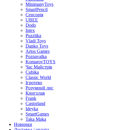
MinimanyToys
SmartPencil
Сенсорія
UBEE
Dodo
Intex
Puzzlika
Vladi Toys
Danko Toys
Artos Games
Poznavalka
KomarovTOYS
Час Майстрів
Cubika
Classic World
Ігротеко
Розумний лис
Книголав
Frank
Castorland
Ideyka
SmartGames
Taka Maka
Новинки
Доставка / оплата