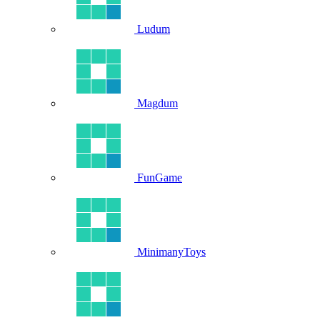
Ludum
Magdum
FunGame
MinimanyToys