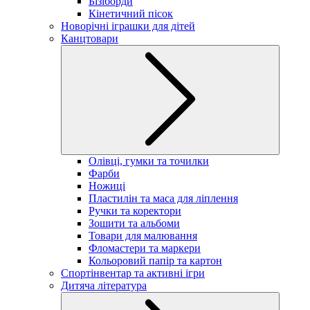
Бізіборди
Кінетичний пісок
Новорічні іграшки для дітей
Канцтовари
Олівці, гумки та точилки
Фарби
Ножиці
Пластилін та маса для ліплення
Ручки та коректори
Зошити та альбоми
Товари для малювання
Фломастери та маркери
Кольоровий папір та картон
Спортінвентар та активні ігри
Дитяча література