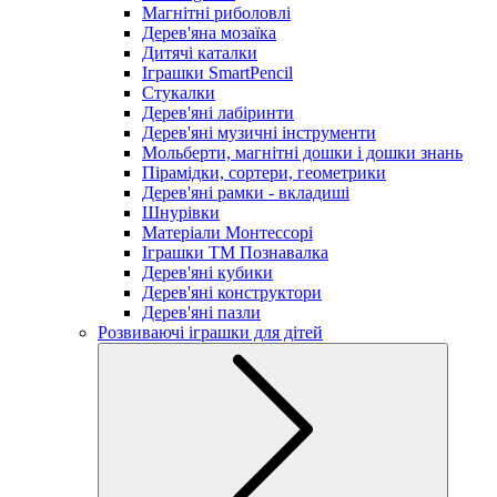
Магнітні риболовлі
Дерев'яна мозаїка
Дитячі каталки
Іграшки SmartPencil
Стукалки
Дерев'яні лабіринти
Дерев'яні музичні інструменти
Мольберти, магнітні дошки і дошки знань
Пірамідки, сортери, геометрики
Дерев'яні рамки - вкладиші
Шнурівки
Матеріали Монтессорі
Іграшки ТМ Познавалка
Дерев'яні кубики
Дерев'яні конструктори
Дерев'яні пазли
Розвиваючі іграшки для дітей