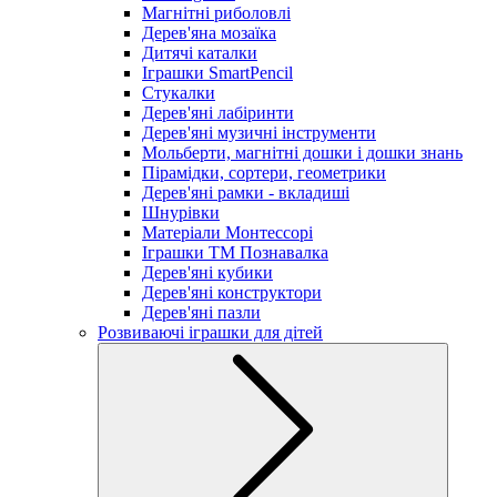
Магнітні риболовлі
Дерев'яна мозаїка
Дитячі каталки
Іграшки SmartPencil
Стукалки
Дерев'яні лабіринти
Дерев'яні музичні інструменти
Мольберти, магнітні дошки і дошки знань
Пірамідки, сортери, геометрики
Дерев'яні рамки - вкладиші
Шнурівки
Матеріали Монтессорі
Іграшки ТМ Познавалка
Дерев'яні кубики
Дерев'яні конструктори
Дерев'яні пазли
Розвиваючі іграшки для дітей