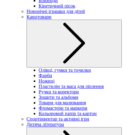
Бізіборди
Кінетичний пісок
Новорічні іграшки для дітей
Канцтовари
Олівці, гумки та точилки
Фарби
Ножиці
Пластилін та маса для ліплення
Ручки та коректори
Зошити та альбоми
Товари для малювання
Фломастери та маркери
Кольоровий папір та картон
Спортінвентар та активні ігри
Дитяча література