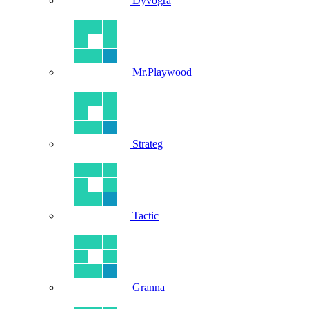
Dyvogra
Mr.Playwood
Strateg
Tactic
Granna