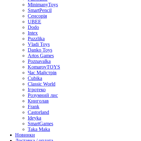
MinimanyToys
SmartPencil
Сенсорія
UBEE
Dodo
Intex
Puzzlika
Vladi Toys
Danko Toys
Artos Games
Poznavalka
KomarovTOYS
Час Майстрів
Cubika
Classic World
Ігротеко
Розумний лис
Книголав
Frank
Castorland
Ideyka
SmartGames
Taka Maka
Новинки
Доставка / оплата