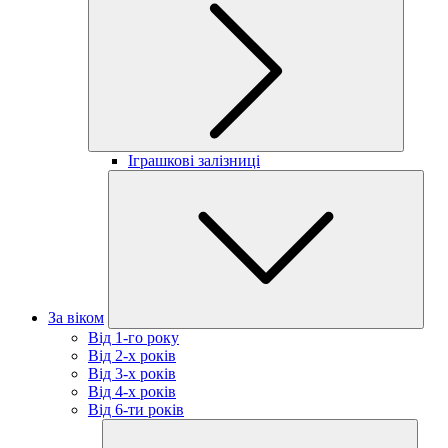
Іграшкові залізниці
За віком
Від 1-го року
Від 2-х років
Від 3-х років
Від 4-х років
Від 6-ти років