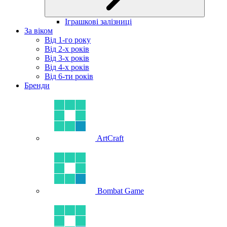
Іграшкові залізниці
За віком
Від 1-го року
Від 2-х років
Від 3-х років
Від 4-х років
Від 6-ти років
Бренди
ArtCraft
Bombat Game