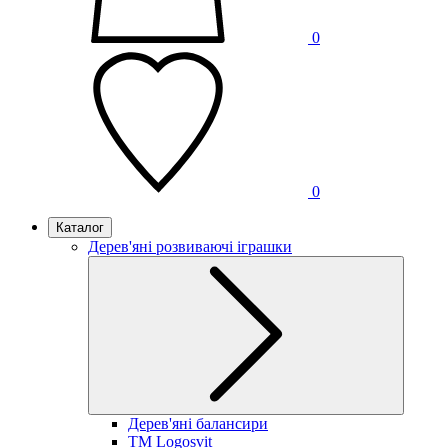
0
0
Каталог
Дерев'яні розвиваючі іграшки
Дерев'яні балансири
TM Logosvit