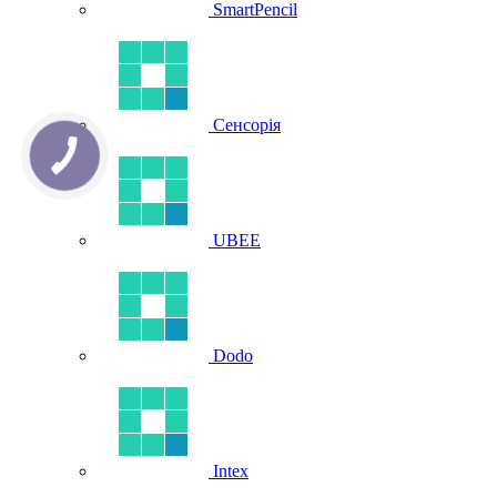
SmartPencil
Сенсорія
UBEE
Dodo
Intex