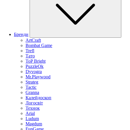
Бренди
ArtCraft
Bombat Game
Trefl
Тато
ToP Bright
PuzzleOk
Dyvogra
Mr.Playwood
Strateg
Tactic
Granna
Калейдоскоп
Логосвіт
Технок
Arial
Ludum
Magdum
FunGame