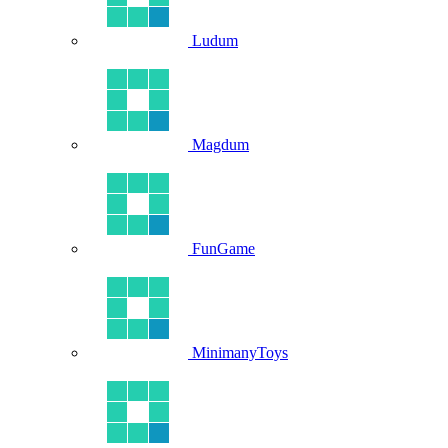
Ludum
Magdum
FunGame
MinimanyToys