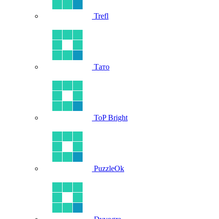
Trefl
Тато
ToP Bright
PuzzleOk