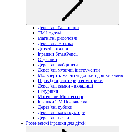
Дерев'яні балансири
TM Logosvit
Магнітні риболовлі
Дерев'яна мозаїка
Дитячі каталки
Іграшки SmartPencil
Стукалки
Дерев'яні лабіринти
Дерев'яні музичні інструменти
Мольберти, магнітні дошки і дошки знань
Пірамідки, сортери, геометрики
Дерев'яні рамки - вкладиші
Шнурівки
Матеріали Монтессорі
Іграшки ТМ Познавалка
Дерев'яні кубики
Дерев'яні конструктори
Дерев'яні пазли
Розвиваючі іграшки для дітей