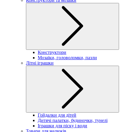
Конструктори та мозаїки
Конструктори
Мозаїки, головоломки, пазли
Літні іграшки
Гойдалки для дітей
Дитячі палатки, будиночки, тунелі
Іграшки для піску і води
Товари для малюків