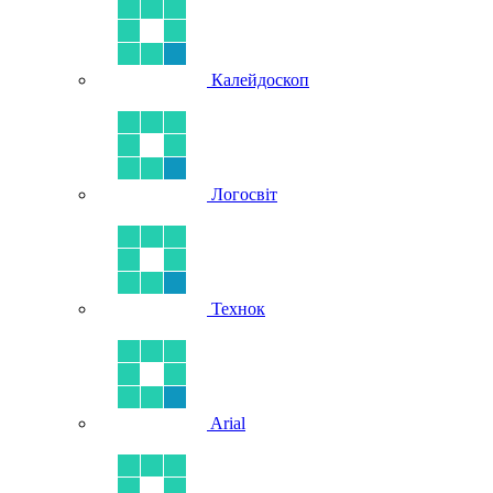
Калейдоскоп
Логосвіт
Технок
Arial