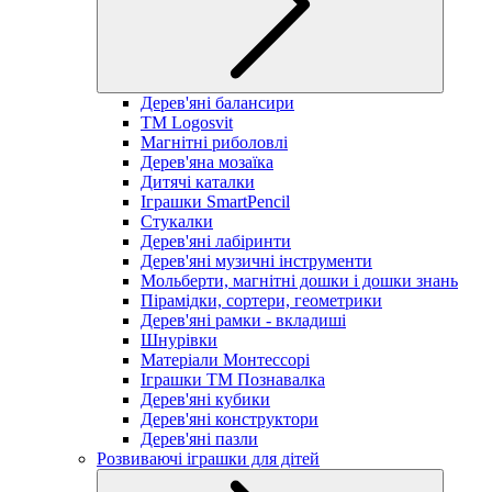
Дерев'яні балансири
TM Logosvit
Магнітні риболовлі
Дерев'яна мозаїка
Дитячі каталки
Іграшки SmartPencil
Стукалки
Дерев'яні лабіринти
Дерев'яні музичні інструменти
Мольберти, магнітні дошки і дошки знань
Пірамідки, сортери, геометрики
Дерев'яні рамки - вкладиші
Шнурівки
Матеріали Монтессорі
Іграшки ТМ Познавалка
Дерев'яні кубики
Дерев'яні конструктори
Дерев'яні пазли
Розвиваючі іграшки для дітей