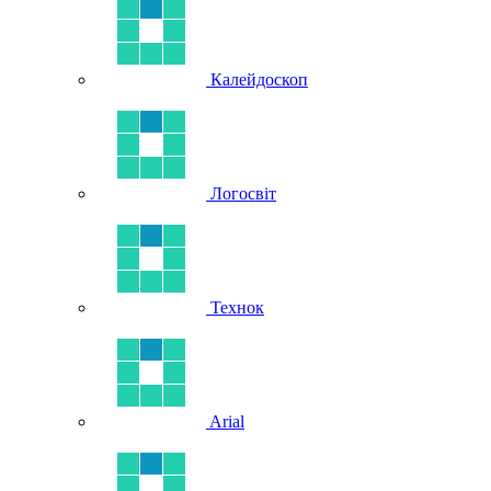
Калейдоскоп
Логосвіт
Технок
Arial