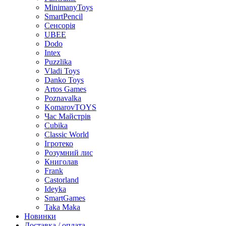
MinimanyToys
SmartPencil
Сенсорія
UBEE
Dodo
Intex
Puzzlika
Vladi Toys
Danko Toys
Artos Games
Poznavalka
KomarovTOYS
Час Майстрів
Cubika
Classic World
Ігротеко
Розумний лис
Книголав
Frank
Castorland
Ideyka
SmartGames
Taka Maka
Новинки
Доставка / оплата