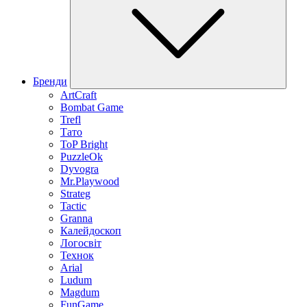
Бренди
ArtCraft
Bombat Game
Trefl
Тато
ToP Bright
PuzzleOk
Dyvogra
Mr.Playwood
Strateg
Tactic
Granna
Калейдоскоп
Логосвіт
Технок
Arial
Ludum
Magdum
FunGame