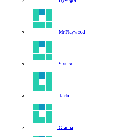
Dyvogra
Mr.Playwood
Strateg
Tactic
Granna