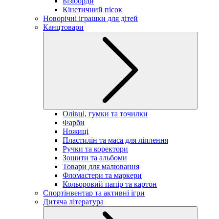
Бізіборди
Кінетичний пісок
Новорічні іграшки для дітей
Канцтовари
Олівці, гумки та точилки
Фарби
Ножиці
Пластилін та маса для ліплення
Ручки та коректори
Зошити та альбоми
Товари для малювання
Фломастери та маркери
Кольоровий папір та картон
Спортінвентар та активні ігри
Дитяча література