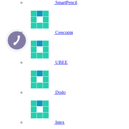
SmartPencil
Сенсорія
UBEE
Dodo
Intex