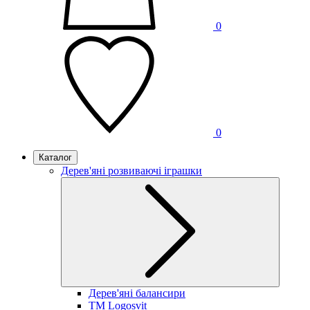
0
0
Каталог
Дерев'яні розвиваючі іграшки
Дерев'яні балансири
TM Logosvit