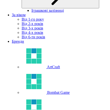
Іграшкові залізниці
За віком
Від 1-го року
Від 2-х років
Від 3-х років
Від 4-х років
Від 6-ти років
Бренди
ArtCraft
Bombat Game