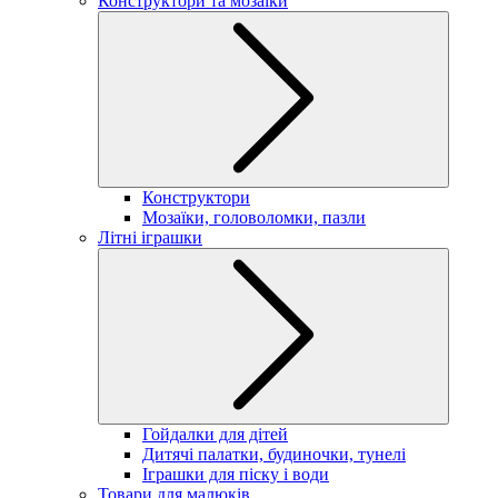
Конструктори та мозаїки
Конструктори
Мозаїки, головоломки, пазли
Літні іграшки
Гойдалки для дітей
Дитячі палатки, будиночки, тунелі
Іграшки для піску і води
Товари для малюків