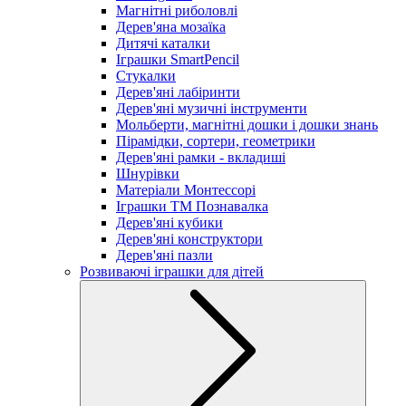
Магнітні риболовлі
Дерев'яна мозаїка
Дитячі каталки
Іграшки SmartPencil
Стукалки
Дерев'яні лабіринти
Дерев'яні музичні інструменти
Мольберти, магнітні дошки і дошки знань
Пірамідки, сортери, геометрики
Дерев'яні рамки - вкладиші
Шнурівки
Матеріали Монтессорі
Іграшки ТМ Познавалка
Дерев'яні кубики
Дерев'яні конструктори
Дерев'яні пазли
Розвиваючі іграшки для дітей