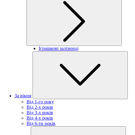
Іграшкові залізниці
За віком
Від 1-го року
Від 2-х років
Від 3-х років
Від 4-х років
Від 6-ти років