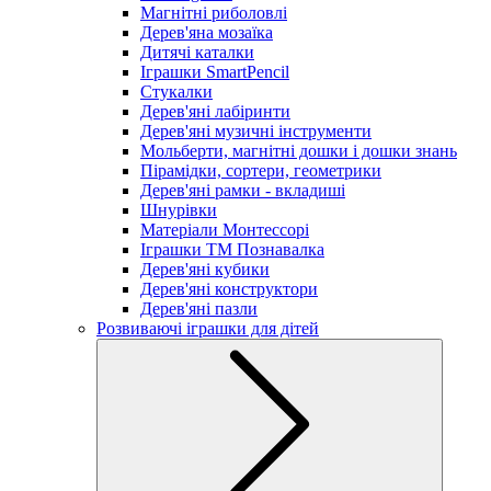
Магнітні риболовлі
Дерев'яна мозаїка
Дитячі каталки
Іграшки SmartPencil
Стукалки
Дерев'яні лабіринти
Дерев'яні музичні інструменти
Мольберти, магнітні дошки і дошки знань
Пірамідки, сортери, геометрики
Дерев'яні рамки - вкладиші
Шнурівки
Матеріали Монтессорі
Іграшки ТМ Познавалка
Дерев'яні кубики
Дерев'яні конструктори
Дерев'яні пазли
Розвиваючі іграшки для дітей