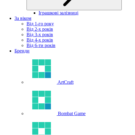
Іграшкові залізниці
За віком
Від 1-го року
Від 2-х років
Від 3-х років
Від 4-х років
Від 6-ти років
Бренди
ArtCraft
Bombat Game