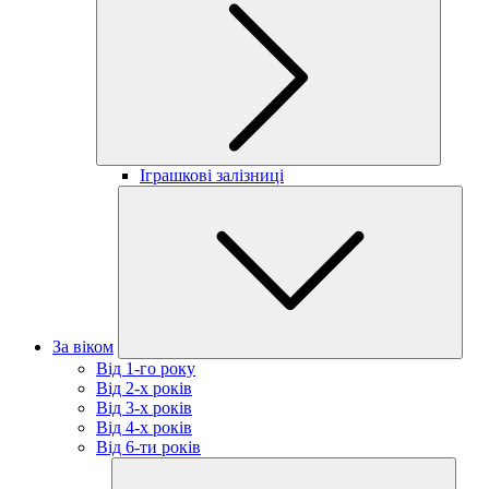
Іграшкові залізниці
За віком
Від 1-го року
Від 2-х років
Від 3-х років
Від 4-х років
Від 6-ти років