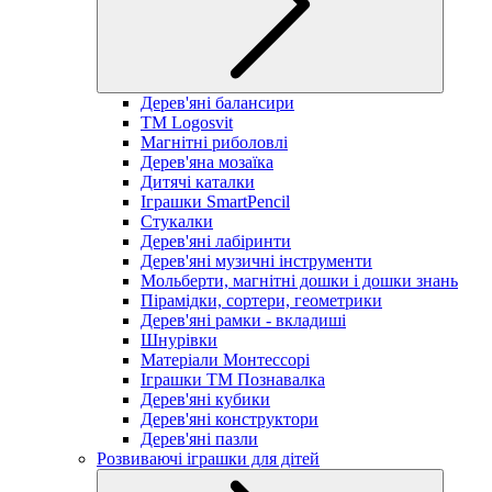
Дерев'яні балансири
TM Logosvit
Магнітні риболовлі
Дерев'яна мозаїка
Дитячі каталки
Іграшки SmartPencil
Стукалки
Дерев'яні лабіринти
Дерев'яні музичні інструменти
Мольберти, магнітні дошки і дошки знань
Пірамідки, сортери, геометрики
Дерев'яні рамки - вкладиші
Шнурівки
Матеріали Монтессорі
Іграшки ТМ Познавалка
Дерев'яні кубики
Дерев'яні конструктори
Дерев'яні пазли
Розвиваючі іграшки для дітей