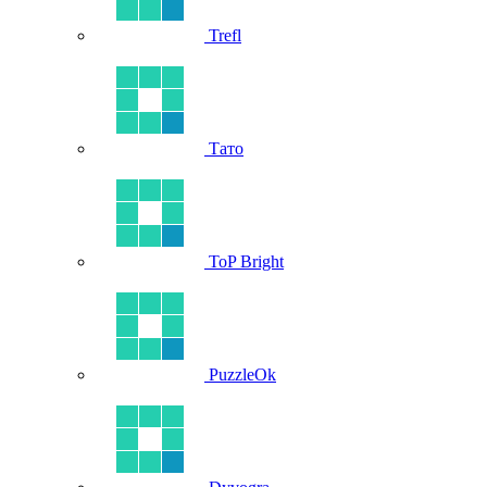
Trefl
Тато
ToP Bright
PuzzleOk