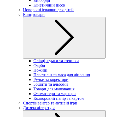
Бізіборди
Кінетичний пісок
Новорічні іграшки для дітей
Канцтовари
Олівці, гумки та точилки
Фарби
Ножиці
Пластилін та маса для ліплення
Ручки та коректори
Зошити та альбоми
Товари для малювання
Фломастери та маркери
Кольоровий папір та картон
Спортінвентар та активні ігри
Дитяча література