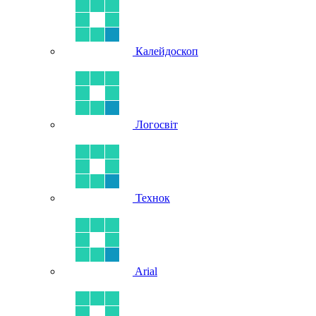
Калейдоскоп
Логосвіт
Технок
Arial