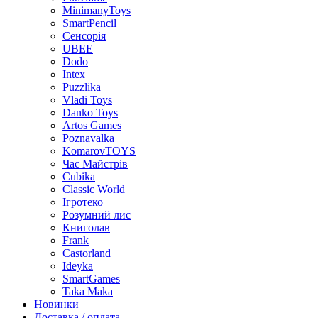
MinimanyToys
SmartPencil
Сенсорія
UBEE
Dodo
Intex
Puzzlika
Vladi Toys
Danko Toys
Artos Games
Poznavalka
KomarovTOYS
Час Майстрів
Cubika
Classic World
Ігротеко
Розумний лис
Книголав
Frank
Castorland
Ideyka
SmartGames
Taka Maka
Новинки
Доставка / оплата