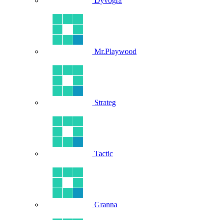
Dyvogra
Mr.Playwood
Strateg
Tactic
Granna