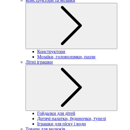
Конструктори та мозаїки
Конструктори
Мозаїки, головоломки, пазли
Літні іграшки
Гойдалки для дітей
Дитячі палатки, будиночки, тунелі
Іграшки для піску і води
Товари для малюків