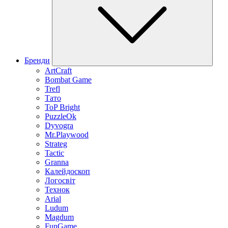
Бренди
ArtCraft
Bombat Game
Trefl
Тато
ToP Bright
PuzzleOk
Dyvogra
Mr.Playwood
Strateg
Tactic
Granna
Калейдоскоп
Логосвіт
Технок
Arial
Ludum
Magdum
FunGame