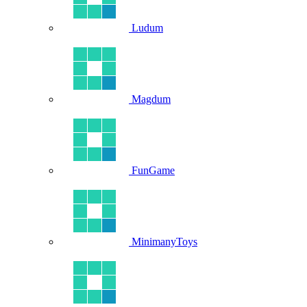
Ludum
Magdum
FunGame
MinimanyToys