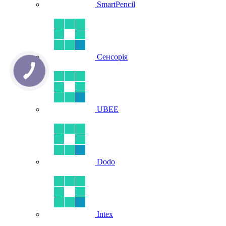
SmartPencil
Сенсорія
UBEE
Dodo
Intex