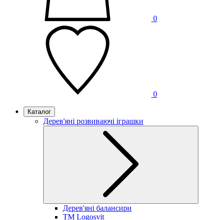
0
0
Каталог
Дерев'яні розвиваючі іграшки
Дерев'яні балансири
TM Logosvit