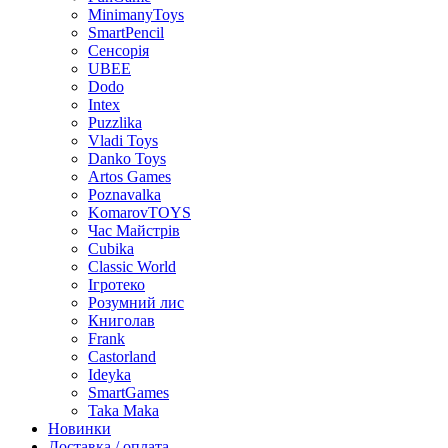
MinimanyToys
SmartPencil
Сенсорія
UBEE
Dodo
Intex
Puzzlika
Vladi Toys
Danko Toys
Artos Games
Poznavalka
KomarovTOYS
Час Майстрів
Cubika
Classic World
Ігротеко
Розумний лис
Книголав
Frank
Castorland
Ideyka
SmartGames
Taka Maka
Новинки
Доставка / оплата