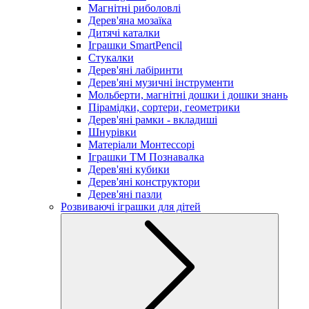
Магнітні риболовлі
Дерев'яна мозаїка
Дитячі каталки
Іграшки SmartPencil
Стукалки
Дерев'яні лабіринти
Дерев'яні музичні інструменти
Мольберти, магнітні дошки і дошки знань
Пірамідки, сортери, геометрики
Дерев'яні рамки - вкладиші
Шнурівки
Матеріали Монтессорі
Іграшки ТМ Познавалка
Дерев'яні кубики
Дерев'яні конструктори
Дерев'яні пазли
Розвиваючі іграшки для дітей