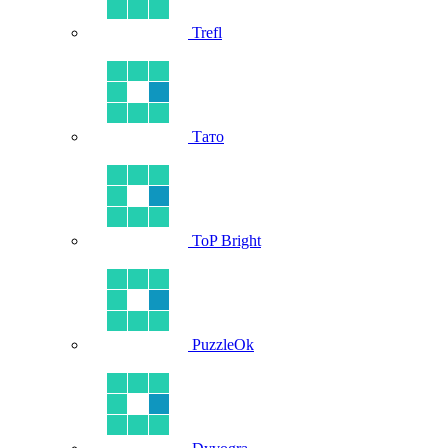
Trefl
Тато
ToP Bright
PuzzleOk