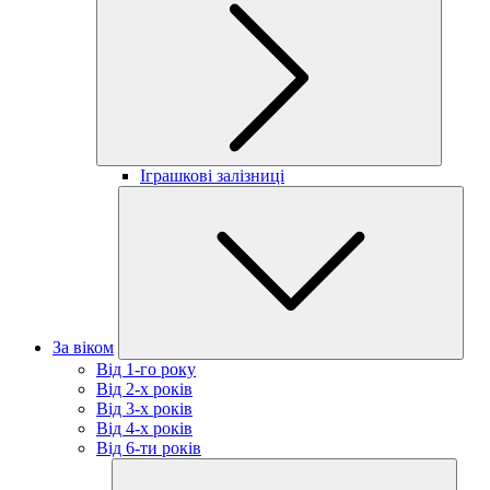
Іграшкові залізниці
За віком
Від 1-го року
Від 2-х років
Від 3-х років
Від 4-х років
Від 6-ти років