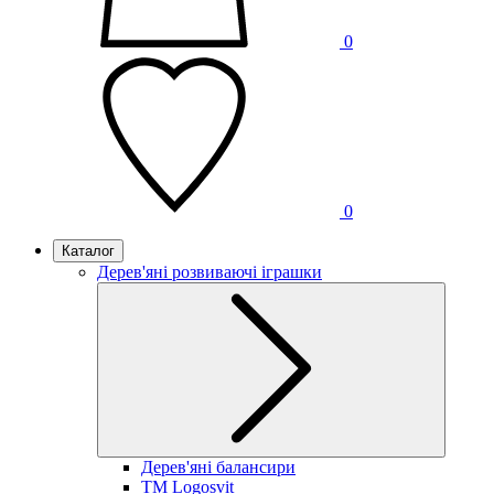
0
0
Каталог
Дерев'яні розвиваючі іграшки
Дерев'яні балансири
TM Logosvit