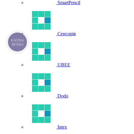
SmartPencil
Сенсорія
КНОПКА
ЗВ'ЯЗКУ
UBEE
Dodo
Intex