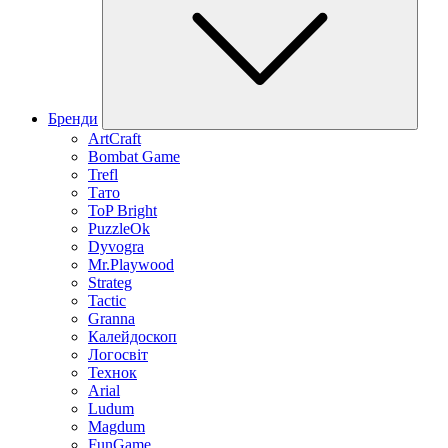
Бренди
ArtCraft
Bombat Game
Trefl
Тато
ToP Bright
PuzzleOk
Dyvogra
Mr.Playwood
Strateg
Tactic
Granna
Калейдоскоп
Логосвіт
Технок
Arial
Ludum
Magdum
FunGame