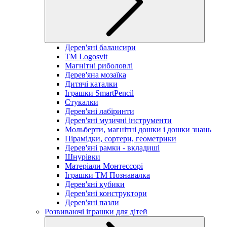
Дерев'яні балансири
TM Logosvit
Магнітні риболовлі
Дерев'яна мозаїка
Дитячі каталки
Іграшки SmartPencil
Стукалки
Дерев'яні лабіринти
Дерев'яні музичні інструменти
Мольберти, магнітні дошки і дошки знань
Пірамідки, сортери, геометрики
Дерев'яні рамки - вкладиші
Шнурівки
Матеріали Монтессорі
Іграшки ТМ Познавалка
Дерев'яні кубики
Дерев'яні конструктори
Дерев'яні пазли
Розвиваючі іграшки для дітей