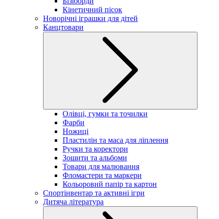
Бізіборди
Кінетичний пісок
Новорічні іграшки для дітей
Канцтовари
Олівці, гумки та точилки
Фарби
Ножиці
Пластилін та маса для ліплення
Ручки та коректори
Зошити та альбоми
Товари для малювання
Фломастери та маркери
Кольоровий папір та картон
Спортінвентар та активні ігри
Дитяча література