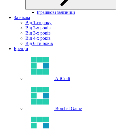
Іграшкові залізниці
За віком
Від 1-го року
Від 2-х років
Від 3-х років
Від 4-х років
Від 6-ти років
Бренди
ArtCraft
Bombat Game