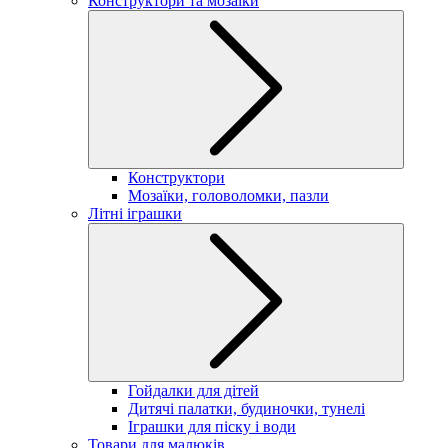
Конструктори та мозаїки
Конструктори
Мозаїки, головоломки, пазли
Літні іграшки
Гойдалки для дітей
Дитячі палатки, будиночки, тунелі
Іграшки для піску і води
Товари для малюків