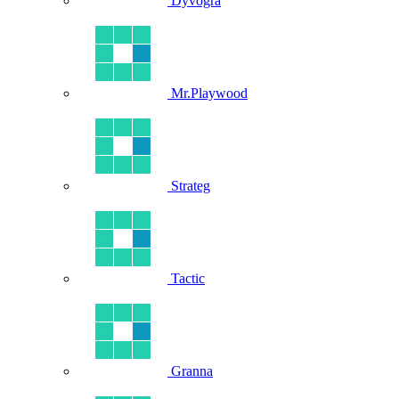
Dyvogra
Mr.Playwood
Strateg
Tactic
Granna