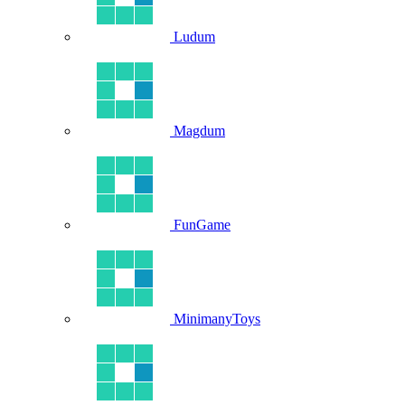
Ludum
Magdum
FunGame
MinimanyToys