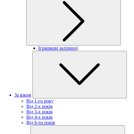
Іграшкові залізниці
За віком
Від 1-го року
Від 2-х років
Від 3-х років
Від 4-х років
Від 6-ти років