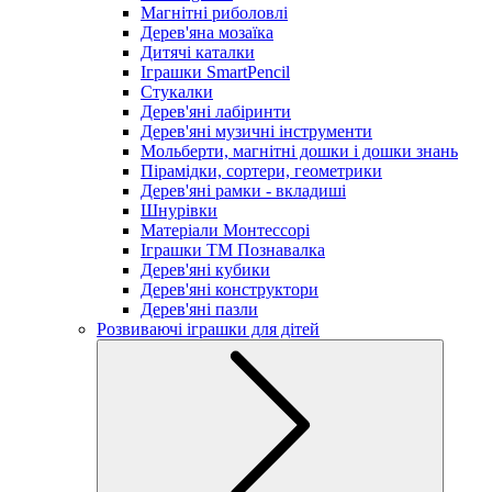
Магнітні риболовлі
Дерев'яна мозаїка
Дитячі каталки
Іграшки SmartPencil
Стукалки
Дерев'яні лабіринти
Дерев'яні музичні інструменти
Мольберти, магнітні дошки і дошки знань
Пірамідки, сортери, геометрики
Дерев'яні рамки - вкладиші
Шнурівки
Матеріали Монтессорі
Іграшки ТМ Познавалка
Дерев'яні кубики
Дерев'яні конструктори
Дерев'яні пазли
Розвиваючі іграшки для дітей