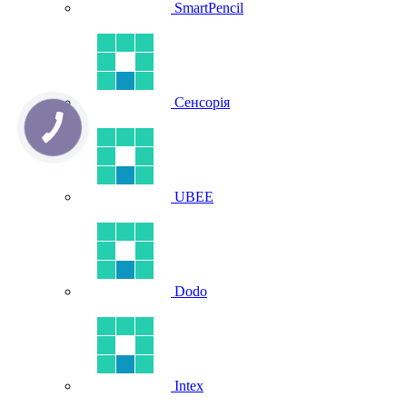
SmartPencil
Сенсорія
UBEE
Dodo
Intex