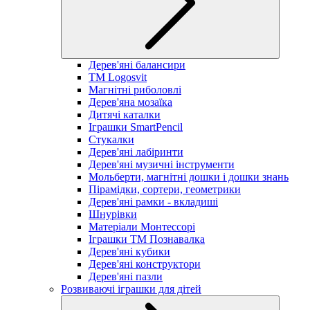
Дерев'яні балансири
TM Logosvit
Магнітні риболовлі
Дерев'яна мозаїка
Дитячі каталки
Іграшки SmartPencil
Стукалки
Дерев'яні лабіринти
Дерев'яні музичні інструменти
Мольберти, магнітні дошки і дошки знань
Пірамідки, сортери, геометрики
Дерев'яні рамки - вкладиші
Шнурівки
Матеріали Монтессорі
Іграшки ТМ Познавалка
Дерев'яні кубики
Дерев'яні конструктори
Дерев'яні пазли
Розвиваючі іграшки для дітей