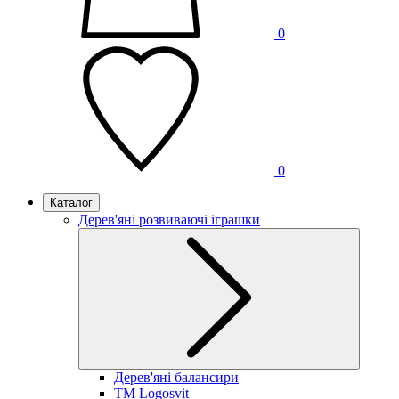
0
0
Каталог
Дерев'яні розвиваючі іграшки
Дерев'яні балансири
TM Logosvit