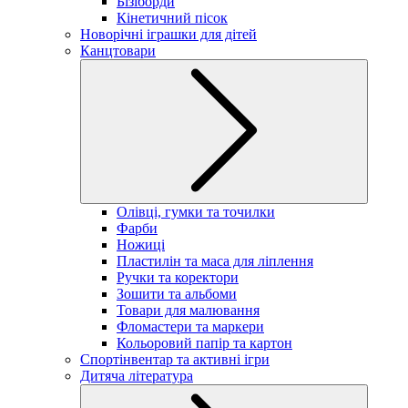
Бізіборди
Кінетичний пісок
Новорічні іграшки для дітей
Канцтовари
Олівці, гумки та точилки
Фарби
Ножиці
Пластилін та маса для ліплення
Ручки та коректори
Зошити та альбоми
Товари для малювання
Фломастери та маркери
Кольоровий папір та картон
Спортінвентар та активні ігри
Дитяча література