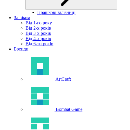
Іграшкові залізниці
За віком
Від 1-го року
Від 2-х років
Від 3-х років
Від 4-х років
Від 6-ти років
Бренди
ArtCraft
Bombat Game