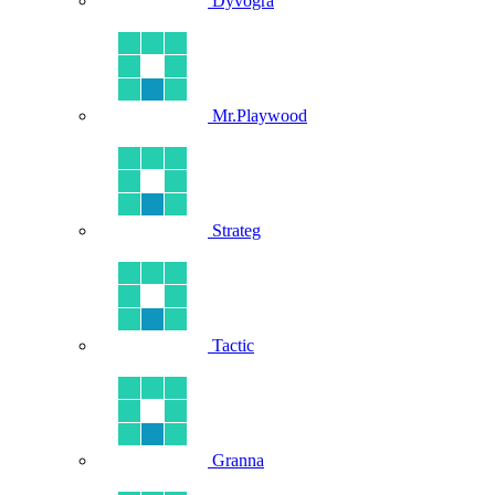
Dyvogra
Mr.Playwood
Strateg
Tactic
Granna