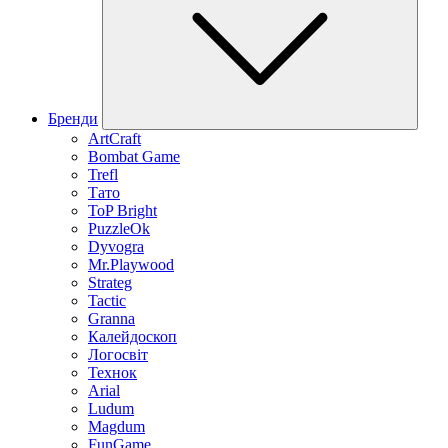
Бренди
ArtCraft
Bombat Game
Trefl
Тато
ToP Bright
PuzzleOk
Dyvogra
Mr.Playwood
Strateg
Tactic
Granna
Калейдоскоп
Логосвіт
Технок
Arial
Ludum
Magdum
FunGame