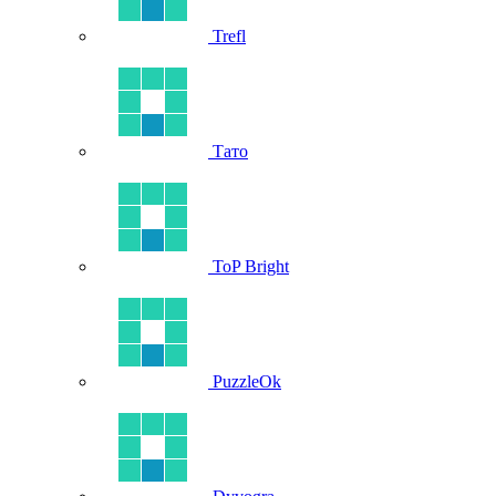
Trefl
Тато
ToP Bright
PuzzleOk