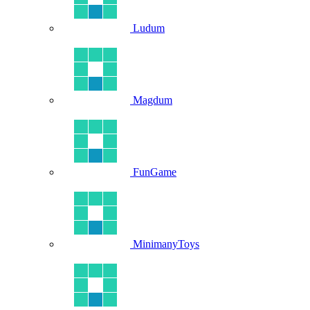
Ludum
Magdum
FunGame
MinimanyToys