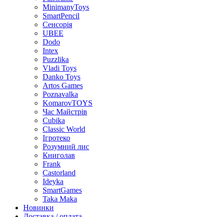
MinimanyToys
SmartPencil
Сенсорія
UBEE
Dodo
Intex
Puzzlika
Vladi Toys
Danko Toys
Artos Games
Poznavalka
KomarovTOYS
Час Майстрів
Cubika
Classic World
Ігротеко
Розумний лис
Книголав
Frank
Castorland
Ideyka
SmartGames
Taka Maka
Новинки
Доставка / оплата