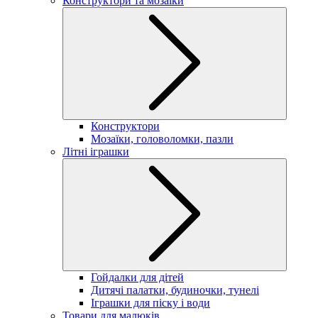
Конструктори та мозаїки
Конструктори
Мозаїки, головоломки, пазли
Літні іграшки
Гойдалки для дітей
Дитячі палатки, будиночки, тунелі
Іграшки для піску і води
Товари для малюків