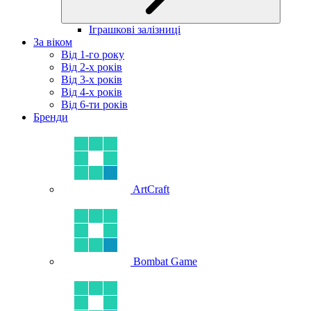
Іграшкові залізниці
За віком
Від 1-го року
Від 2-х років
Від 3-х років
Від 4-х років
Від 6-ти років
Бренди
ArtCraft
Bombat Game