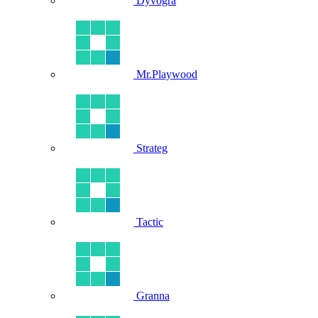
Dyvogra
Mr.Playwood
Strateg
Tactic
Granna