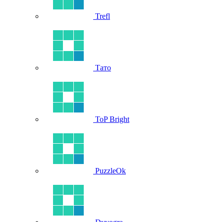
Trefl
Тато
ToP Bright
PuzzleOk