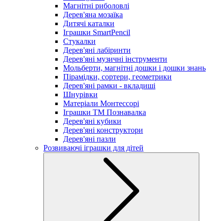
Магнітні риболовлі
Дерев'яна мозаїка
Дитячі каталки
Іграшки SmartPencil
Стукалки
Дерев'яні лабіринти
Дерев'яні музичні інструменти
Мольберти, магнітні дошки і дошки знань
Пірамідки, сортери, геометрики
Дерев'яні рамки - вкладиші
Шнурівки
Матеріали Монтессорі
Іграшки ТМ Познавалка
Дерев'яні кубики
Дерев'яні конструктори
Дерев'яні пазли
Розвиваючі іграшки для дітей