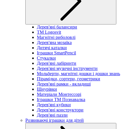
Дерев'яні балансири
TM Logosvit
Магнітні риболовлі
Дерев'яна мозаїка
Дитячі каталки
Іграшки SmartPencil
Стукалки
Дерев'яні лабіринти
Дерев'яні музичні інструменти
Мольберти, магнітні дошки і дошки знань
Пірамідки, сортери, геометрики
Дерев'яні рамки - вкладиші
Шнурівки
Матеріали Монтессорі
Іграшки ТМ Познавалка
Дерев'яні кубики
Дерев'яні конструктори
Дерев'яні пазли
Розвиваючі іграшки для дітей