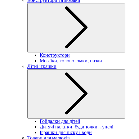
Конструктори та мозаїки
Конструктори
Мозаїки, головоломки, пазли
Літні іграшки
Гойдалки для дітей
Дитячі палатки, будиночки, тунелі
Іграшки для піску і води
Товари для малюків