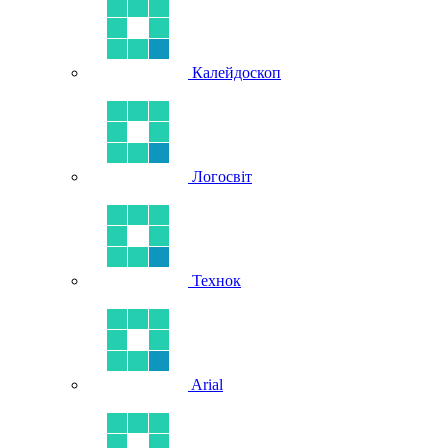
Калейдоскоп
Логосвіт
Технок
Arial