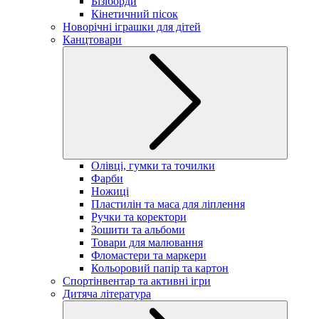
Бізіборди
Кінетичний пісок
Новорічні іграшки для дітей
Канцтовари
Олівці, гумки та точилки
Фарби
Ножиці
Пластилін та маса для ліплення
Ручки та коректори
Зошити та альбоми
Товари для малювання
Фломастери та маркери
Кольоровий папір та картон
Спортінвентар та активні ігри
Дитяча література