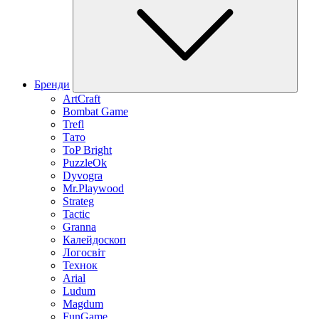
Бренди
ArtCraft
Bombat Game
Trefl
Тато
ToP Bright
PuzzleOk
Dyvogra
Mr.Playwood
Strateg
Tactic
Granna
Калейдоскоп
Логосвіт
Технок
Arial
Ludum
Magdum
FunGame