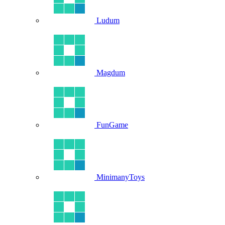
Ludum
Magdum
FunGame
MinimanyToys