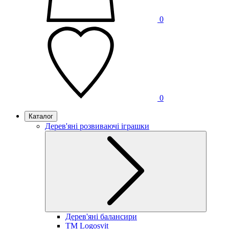
0
0
Каталог
Дерев'яні розвиваючі іграшки
Дерев'яні балансири
TM Logosvit