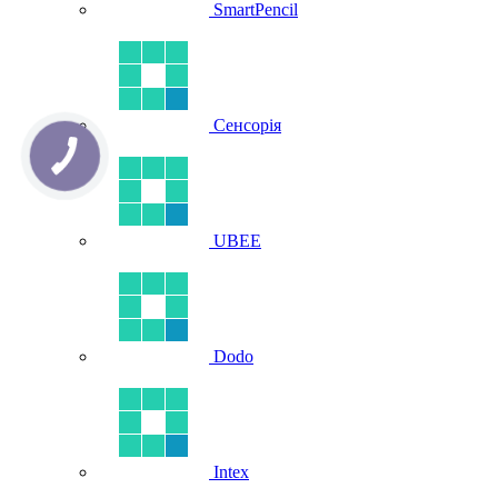
SmartPencil
Сенсорія
UBEE
Dodo
Intex