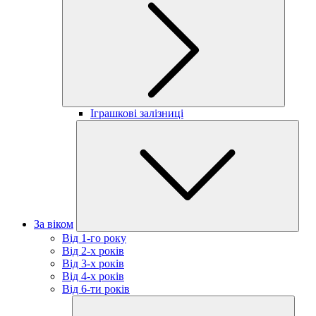
Іграшкові залізниці
За віком
Від 1-го року
Від 2-х років
Від 3-х років
Від 4-х років
Від 6-ти років