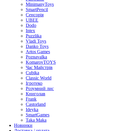
MinimanyToys
SmartPencil
Сенсорія
UBEE
Dodo
Intex
Puzzlika
Vladi Toys
Danko Toys
Artos Games
Poznavalka
KomarovTOYS
Час Майстрів
Cubika
Classic World
Ігротеко
Розумний лис
Книголав
Frank
Castorland
Ideyka
SmartGames
Taka Maka
Новинки
Доставка / оплата