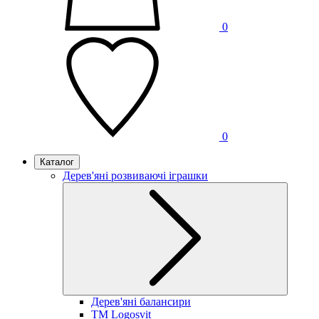
0
0
Каталог
Дерев'яні розвиваючі іграшки
Дерев'яні балансири
TM Logosvit