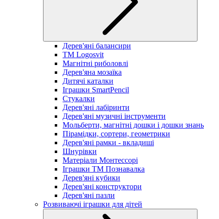
Дерев'яні балансири
TM Logosvit
Магнітні риболовлі
Дерев'яна мозаїка
Дитячі каталки
Іграшки SmartPencil
Стукалки
Дерев'яні лабіринти
Дерев'яні музичні інструменти
Мольберти, магнітні дошки і дошки знань
Пірамідки, сортери, геометрики
Дерев'яні рамки - вкладиші
Шнурівки
Матеріали Монтессорі
Іграшки ТМ Познавалка
Дерев'яні кубики
Дерев'яні конструктори
Дерев'яні пазли
Розвиваючі іграшки для дітей