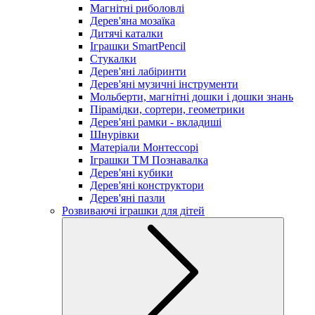
Магнітні риболовлі
Дерев'яна мозаїка
Дитячі каталки
Іграшки SmartPencil
Стукалки
Дерев'яні лабіринти
Дерев'яні музичні інструменти
Мольберти, магнітні дошки і дошки знань
Пірамідки, сортери, геометрики
Дерев'яні рамки - вкладиші
Шнурівки
Матеріали Монтессорі
Іграшки ТМ Познавалка
Дерев'яні кубики
Дерев'яні конструктори
Дерев'яні пазли
Розвиваючі іграшки для дітей