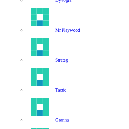
Dyvogra
Mr.Playwood
Strateg
Tactic
Granna