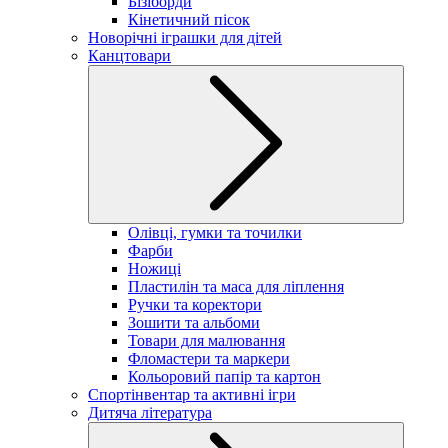
Бізіборди
Кінетичний пісок
Новорічні іграшки для дітей
Канцтовари
Олівці, гумки та точилки
Фарби
Ножиці
Пластилін та маса для ліплення
Ручки та коректори
Зошити та альбоми
Товари для малювання
Фломастери та маркери
Кольоровий папір та картон
Спортінвентар та активні ігри
Дитяча література