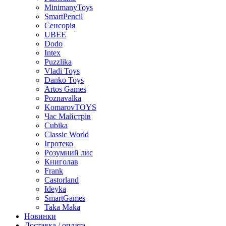
MinimanyToys
SmartPencil
Сенсорія
UBEE
Dodo
Intex
Puzzlika
Vladi Toys
Danko Toys
Artos Games
Poznavalka
KomarovTOYS
Час Майстрів
Cubika
Classic World
Ігротеко
Розумний лис
Книголав
Frank
Castorland
Ideyka
SmartGames
Taka Maka
Новинки
Доставка / оплата