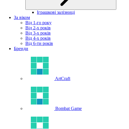
Іграшкові залізниці
За віком
Від 1-го року
Від 2-х років
Від 3-х років
Від 4-х років
Від 6-ти років
Бренди
ArtCraft
Bombat Game