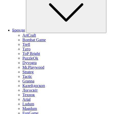
Бренди
ArtCraft
Bombat Game
Trefl
Тато
ToP Bright
PuzzleOk
Dyvogra
Mr.Playwood
Strateg
Tactic
Granna
Калейдоскоп
Логосвіт
Технок
Arial
Ludum
Magdum
FunGame