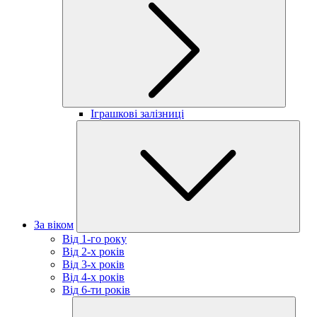
Іграшкові залізниці
За віком
Від 1-го року
Від 2-х років
Від 3-х років
Від 4-х років
Від 6-ти років