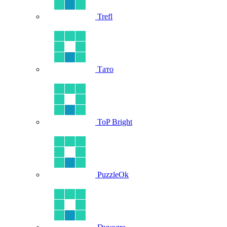
Trefl
Тато
ToP Bright
PuzzleOk