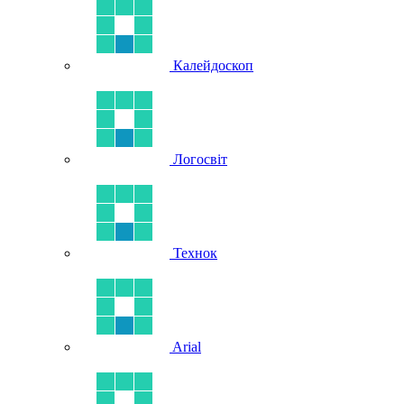
Калейдоскоп
Логосвіт
Технок
Arial