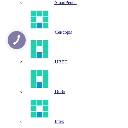
SmartPencil
Сенсорія
UBEE
Dodo
Intex