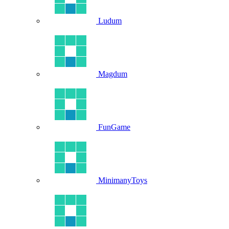
Ludum
Magdum
FunGame
MinimanyToys