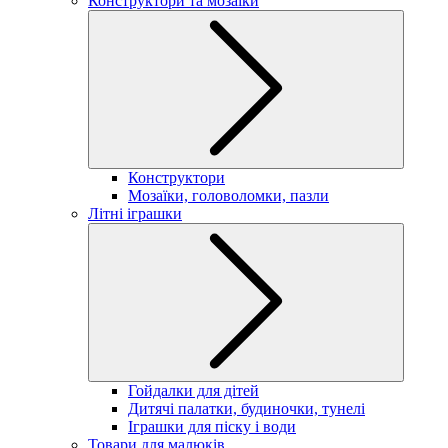
Конструктори та мозаїки
Конструктори
Мозаїки, головоломки, пазли
Літні іграшки
Гойдалки для дітей
Дитячі палатки, будиночки, тунелі
Іграшки для піску і води
Товари для малюків