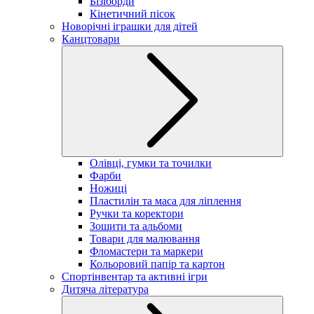
Бізіборди
Кінетичний пісок
Новорічні іграшки для дітей
Канцтовари
Олівці, гумки та точилки
Фарби
Ножиці
Пластилін та маса для ліплення
Ручки та коректори
Зошити та альбоми
Товари для малювання
Фломастери та маркери
Кольоровий папір та картон
Спортінвентар та активні ігри
Дитяча література