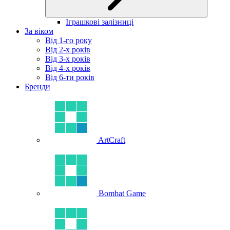
Іграшкові залізниці
За віком
Від 1-го року
Від 2-х років
Від 3-х років
Від 4-х років
Від 6-ти років
Бренди
ArtCraft
Bombat Game