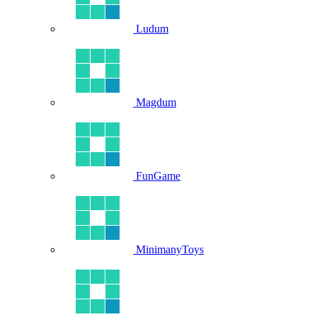
Ludum
Magdum
FunGame
MinimanyToys