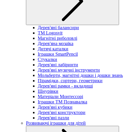
Дерев'яні балансири
TM Logosvit
Магнітні риболовлі
Дерев'яна мозаїка
Дитячі каталки
Іграшки SmartPencil
Стукалки
Дерев'яні лабіринти
Дерев'яні музичні інструменти
Мольберти, магнітні дошки і дошки знань
Пірамідки, сортери, геометрики
Дерев'яні рамки - вкладиші
Шнурівки
Матеріали Монтессорі
Іграшки ТМ Познавалка
Дерев'яні кубики
Дерев'яні конструктори
Дерев'яні пазли
Розвиваючі іграшки для дітей