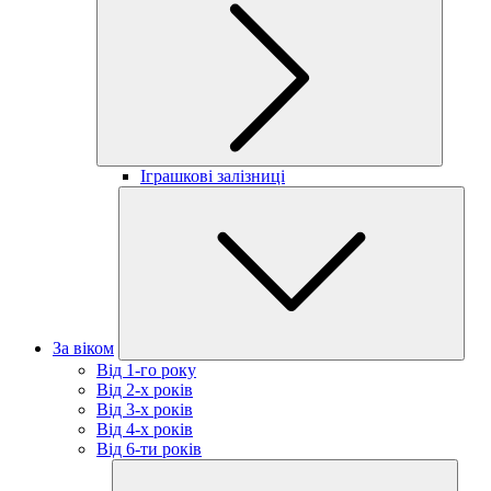
Іграшкові залізниці
За віком
Від 1-го року
Від 2-х років
Від 3-х років
Від 4-х років
Від 6-ти років