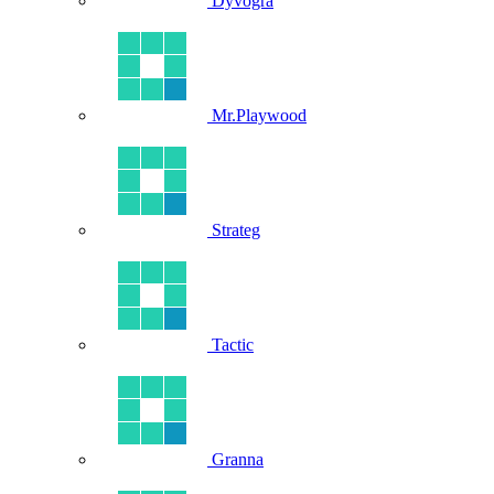
Dyvogra
Mr.Playwood
Strateg
Tactic
Granna