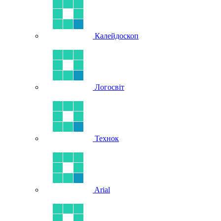
Калейдоскоп
Логосвіт
Технок
Arial