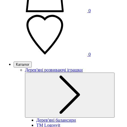
0
0
Каталог
Дерев'яні розвиваючі іграшки
Дерев'яні балансири
TM Logosvit