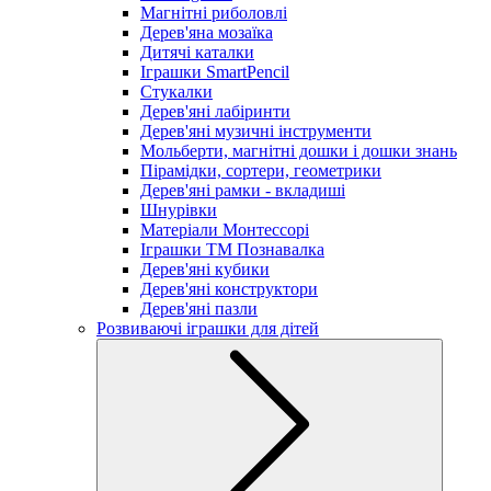
Магнітні риболовлі
Дерев'яна мозаїка
Дитячі каталки
Іграшки SmartPencil
Стукалки
Дерев'яні лабіринти
Дерев'яні музичні інструменти
Мольберти, магнітні дошки і дошки знань
Пірамідки, сортери, геометрики
Дерев'яні рамки - вкладиші
Шнурівки
Матеріали Монтессорі
Іграшки ТМ Познавалка
Дерев'яні кубики
Дерев'яні конструктори
Дерев'яні пазли
Розвиваючі іграшки для дітей