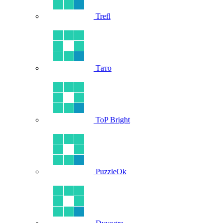
Trefl
Тато
ToP Bright
PuzzleOk