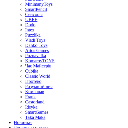
MinimanyToys
SmartPencil
Сенсорія
UBEE
Dodo
Intex
Puzzlika
Vladi Toys
Danko Toys
Artos Games
Poznavalka
KomarovTOYS
Час Майстрів
Cubika
Classic World
Ігротеко
Розумний лис
Книголав
Frank
Castorland
Ideyka
SmartGames
Taka Maka
Новинки
Доставка / оплата