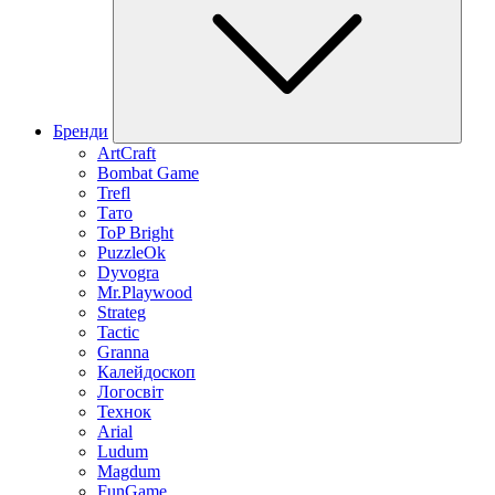
Бренди
ArtCraft
Bombat Game
Trefl
Тато
ToP Bright
PuzzleOk
Dyvogra
Mr.Playwood
Strateg
Tactic
Granna
Калейдоскоп
Логосвіт
Технок
Arial
Ludum
Magdum
FunGame