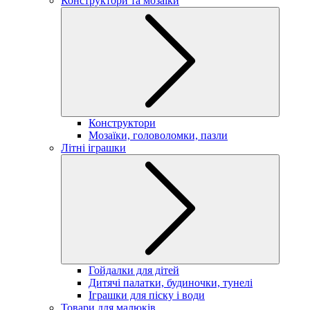
Конструктори та мозаїки
Конструктори
Мозаїки, головоломки, пазли
Літні іграшки
Гойдалки для дітей
Дитячі палатки, будиночки, тунелі
Іграшки для піску і води
Товари для малюків