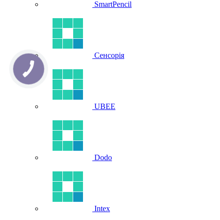
SmartPencil
Сенсорія
UBEE
Dodo
Intex