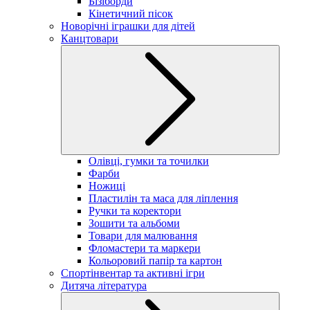
Бізіборди
Кінетичний пісок
Новорічні іграшки для дітей
Канцтовари
Олівці, гумки та точилки
Фарби
Ножиці
Пластилін та маса для ліплення
Ручки та коректори
Зошити та альбоми
Товари для малювання
Фломастери та маркери
Кольоровий папір та картон
Спортінвентар та активні ігри
Дитяча література