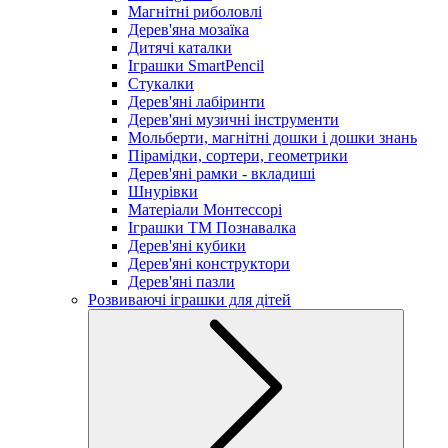
Магнітні риболовлі
Дерев'яна мозаїка
Дитячі каталки
Іграшки SmartPencil
Стукалки
Дерев'яні лабіринти
Дерев'яні музичні інструменти
Мольберти, магнітні дошки і дошки знань
Пірамідки, сортери, геометрики
Дерев'яні рамки - вкладиші
Шнурівки
Матеріали Монтессорі
Іграшки ТМ Познавалка
Дерев'яні кубики
Дерев'яні конструктори
Дерев'яні пазли
Розвиваючі іграшки для дітей