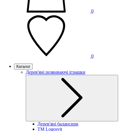
0
0
Каталог
Дерев'яні розвиваючі іграшки
Дерев'яні балансири
TM Logosvit