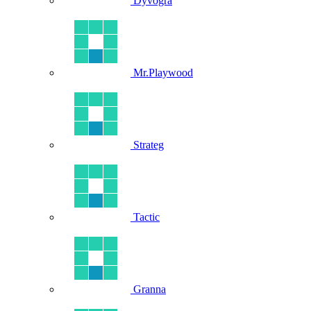
Dyvogra
Mr.Playwood
Strateg
Tactic
Granna