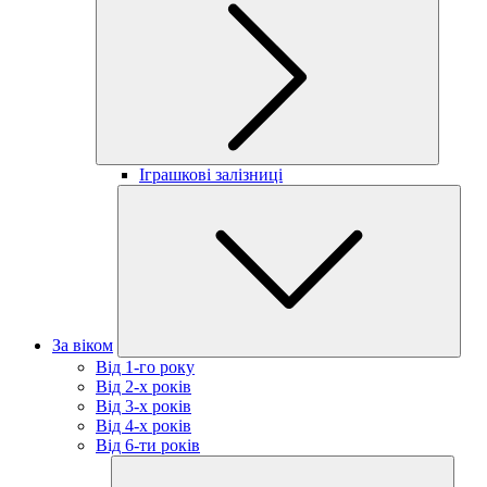
Іграшкові залізниці
За віком
Від 1-го року
Від 2-х років
Від 3-х років
Від 4-х років
Від 6-ти років