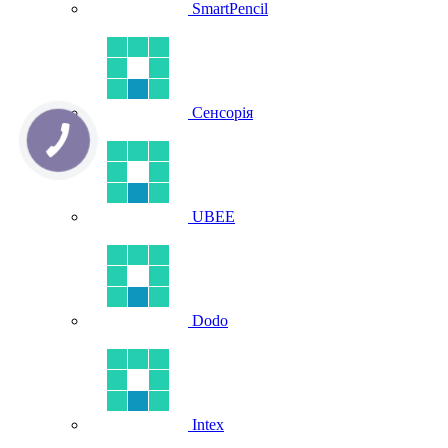
SmartPencil
Сенсорія
UBEE
Dodo
Intex