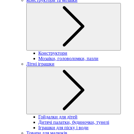
Конструктори та мозаїки
Конструктори
Мозаїки, головоломки, пазли
Літні іграшки
Гойдалки для дітей
Дитячі палатки, будиночки, тунелі
Іграшки для піску і води
Товари для малюків