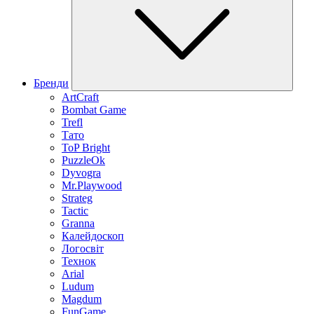
Бренди
ArtCraft
Bombat Game
Trefl
Тато
ToP Bright
PuzzleOk
Dyvogra
Mr.Playwood
Strateg
Tactic
Granna
Калейдоскоп
Логосвіт
Технок
Arial
Ludum
Magdum
FunGame