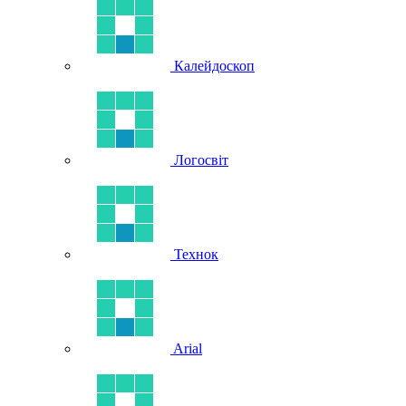
Калейдоскоп
Логосвіт
Технок
Arial