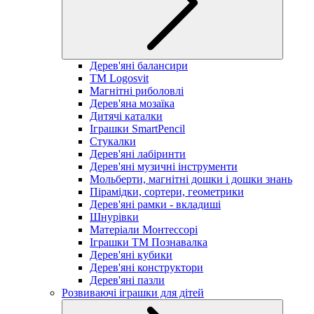
Дерев'яні балансири
TM Logosvit
Магнітні риболовлі
Дерев'яна мозаїка
Дитячі каталки
Іграшки SmartPencil
Стукалки
Дерев'яні лабіринти
Дерев'яні музичні інструменти
Мольберти, магнітні дошки і дошки знань
Пірамідки, сортери, геометрики
Дерев'яні рамки - вкладиші
Шнурівки
Матеріали Монтессорі
Іграшки ТМ Познавалка
Дерев'яні кубики
Дерев'яні конструктори
Дерев'яні пазли
Розвиваючі іграшки для дітей