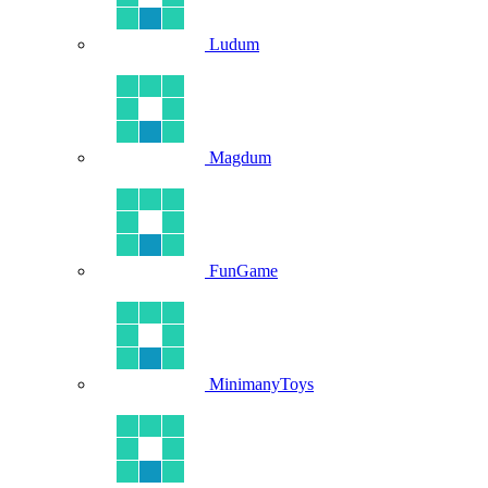
Ludum
Magdum
FunGame
MinimanyToys