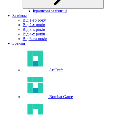
Іграшкові залізниці
За віком
Від 1-го року
Від 2-х років
Від 3-х років
Від 4-х років
Від 6-ти років
Бренди
ArtCraft
Bombat Game