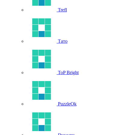
Trefl
Тато
ToP Bright
PuzzleOk