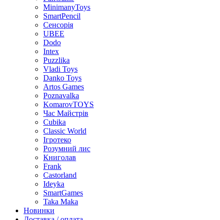
MinimanyToys
SmartPencil
Сенсорія
UBEE
Dodo
Intex
Puzzlika
Vladi Toys
Danko Toys
Artos Games
Poznavalka
KomarovTOYS
Час Майстрів
Cubika
Classic World
Ігротеко
Розумний лис
Книголав
Frank
Castorland
Ideyka
SmartGames
Taka Maka
Новинки
Доставка / оплата