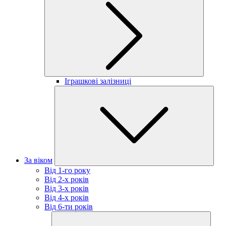
Іграшкові залізниці
За віком
Від 1-го року
Від 2-х років
Від 3-х років
Від 4-х років
Від 6-ти років