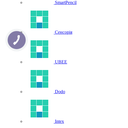
SmartPencil
Сенсорія
UBEE
Dodo
Intex