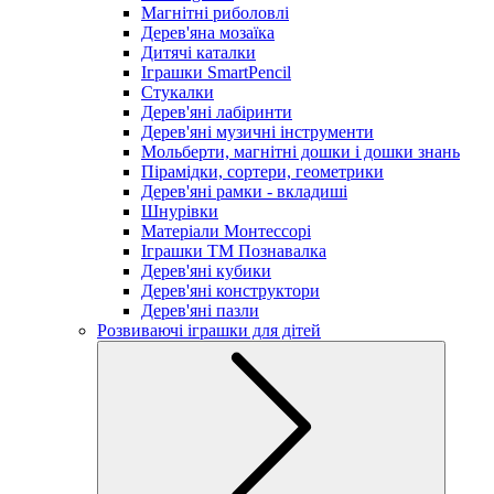
Магнітні риболовлі
Дерев'яна мозаїка
Дитячі каталки
Іграшки SmartPencil
Стукалки
Дерев'яні лабіринти
Дерев'яні музичні інструменти
Мольберти, магнітні дошки і дошки знань
Пірамідки, сортери, геометрики
Дерев'яні рамки - вкладиші
Шнурівки
Матеріали Монтессорі
Іграшки ТМ Познавалка
Дерев'яні кубики
Дерев'яні конструктори
Дерев'яні пазли
Розвиваючі іграшки для дітей