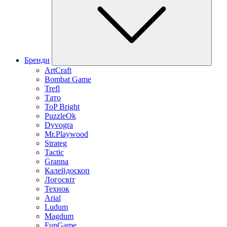
Бренди
ArtCraft
Bombat Game
Trefl
Тато
ToP Bright
PuzzleOk
Dyvogra
Mr.Playwood
Strateg
Tactic
Granna
Калейдоскоп
Логосвіт
Технок
Arial
Ludum
Magdum
FunGame