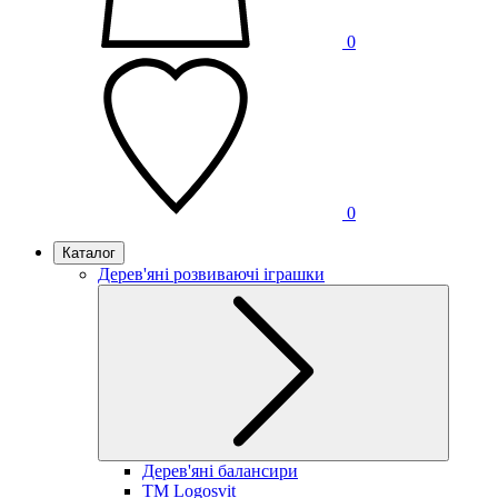
0
0
Каталог
Дерев'яні розвиваючі іграшки
Дерев'яні балансири
TM Logosvit