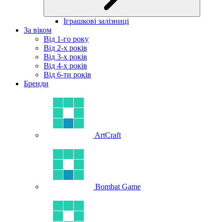
Іграшкові залізниці
За віком
Від 1-го року
Від 2-х років
Від 3-х років
Від 4-х років
Від 6-ти років
Бренди
ArtCraft
Bombat Game