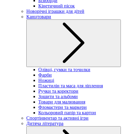
Бізіборди
Кінетичний пісок
Новорічні іграшки для дітей
Канцтовари
Олівці, гумки та точилки
Фарби
Ножиці
Пластилін та маса для ліплення
Ручки та коректори
Зошити та альбоми
Товари для малювання
Фломастери та маркери
Кольоровий папір та картон
Спортінвентар та активні ігри
Дитяча література