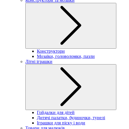
Конструктори та мозаїки
Конструктори
Мозаїки, головоломки, пазли
Літні іграшки
Гойдалки для дітей
Дитячі палатки, будиночки, тунелі
Іграшки для піску і води
Товари для малюків