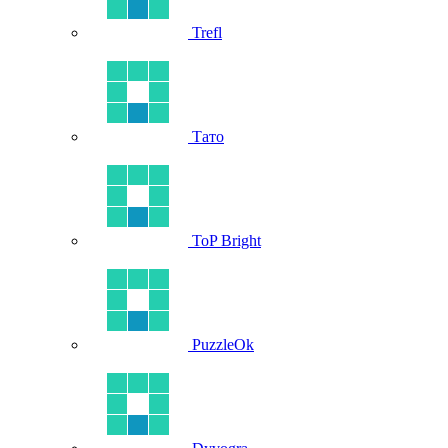
Trefl
Тато
ToP Bright
PuzzleOk