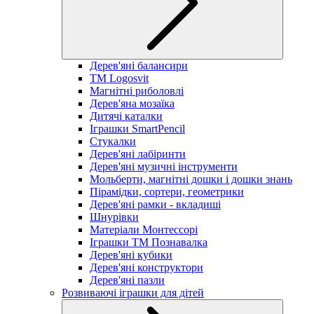
Дерев'яні балансири
TM Logosvit
Магнітні риболовлі
Дерев'яна мозаїка
Дитячі каталки
Іграшки SmartPencil
Стукалки
Дерев'яні лабіринти
Дерев'яні музичні інструменти
Мольберти, магнітні дошки і дошки знань
Пірамідки, сортери, геометрики
Дерев'яні рамки - вкладиші
Шнурівки
Матеріали Монтессорі
Іграшки ТМ Познавалка
Дерев'яні кубики
Дерев'яні конструктори
Дерев'яні пазли
Розвиваючі іграшки для дітей