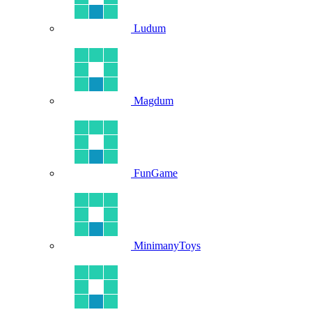
Ludum
Magdum
FunGame
MinimanyToys