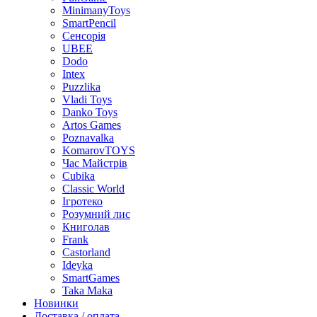
MinimanyToys
SmartPencil
Сенсорія
UBEE
Dodo
Intex
Puzzlika
Vladi Toys
Danko Toys
Artos Games
Poznavalka
KomarovTOYS
Час Майстрів
Cubika
Classic World
Ігротеко
Розумний лис
Книголав
Frank
Castorland
Ideyka
SmartGames
Taka Maka
Новинки
Доставка / оплата