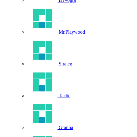
Dyvogra
Mr.Playwood
Strateg
Tactic
Granna