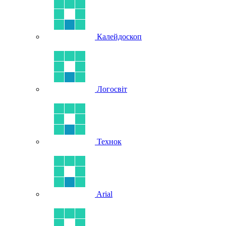
Калейдоскоп
Логосвіт
Технок
Arial