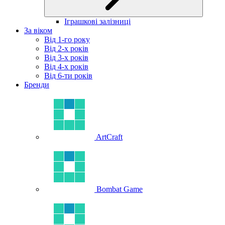
Іграшкові залізниці
За віком
Від 1-го року
Від 2-х років
Від 3-х років
Від 4-х років
Від 6-ти років
Бренди
ArtCraft
Bombat Game