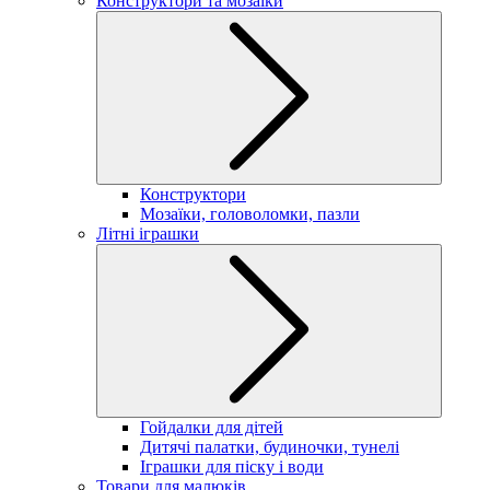
Конструктори та мозаїки
Конструктори
Мозаїки, головоломки, пазли
Літні іграшки
Гойдалки для дітей
Дитячі палатки, будиночки, тунелі
Іграшки для піску і води
Товари для малюків