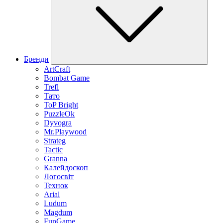
Бренди
ArtCraft
Bombat Game
Trefl
Тато
ToP Bright
PuzzleOk
Dyvogra
Mr.Playwood
Strateg
Tactic
Granna
Калейдоскоп
Логосвіт
Технок
Arial
Ludum
Magdum
FunGame