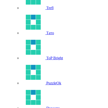
Trefl
Тато
ToP Bright
PuzzleOk