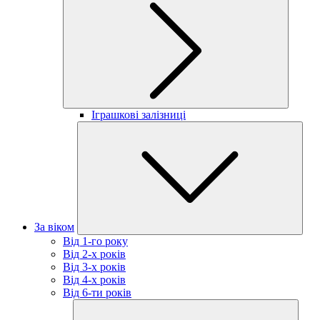
Іграшкові залізниці
За віком
Від 1-го року
Від 2-х років
Від 3-х років
Від 4-х років
Від 6-ти років