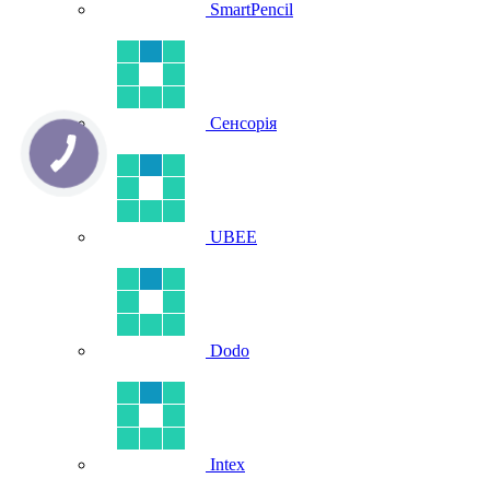
SmartPencil
Сенсорія
UBEE
Dodo
Intex