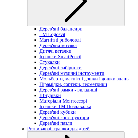
Дерев'яні балансири
TM Logosvit
Магнітні риболовлі
Дерев'яна мозаїка
Дитячі каталки
Іграшки SmartPencil
Стукалки
Дерев'яні лабіринти
Дерев'яні музичні інструменти
Мольберти, магнітні дошки і дошки знань
Пірамідки, сортери, геометрики
Дерев'яні рамки - вкладиші
Шнурівки
Матеріали Монтессорі
Іграшки ТМ Познавалка
Дерев'яні кубики
Дерев'яні конструктори
Дерев'яні пазли
Розвиваючі іграшки для дітей