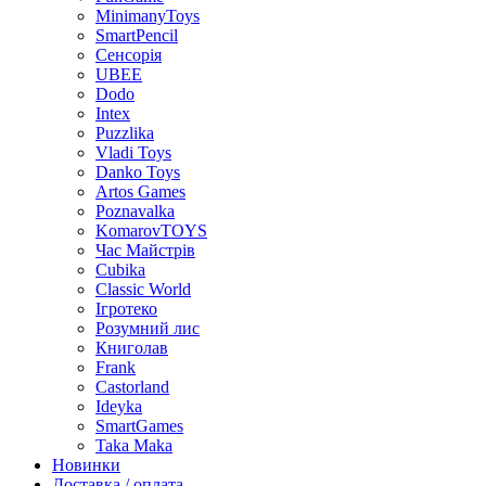
MinimanyToys
SmartPencil
Сенсорія
UBEE
Dodo
Intex
Puzzlika
Vladi Toys
Danko Toys
Artos Games
Poznavalka
KomarovTOYS
Час Майстрів
Cubika
Classic World
Ігротеко
Розумний лис
Книголав
Frank
Castorland
Ideyka
SmartGames
Taka Maka
Новинки
Доставка / оплата