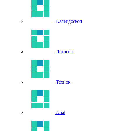
Калейдоскоп
Логосвіт
Технок
Arial