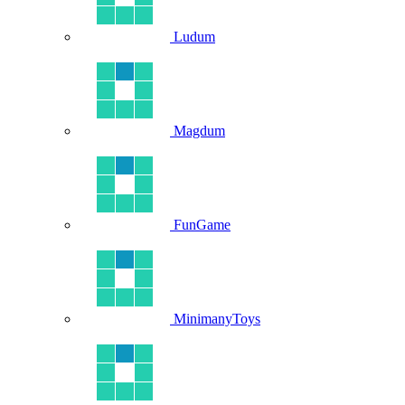
Ludum
Magdum
FunGame
MinimanyToys