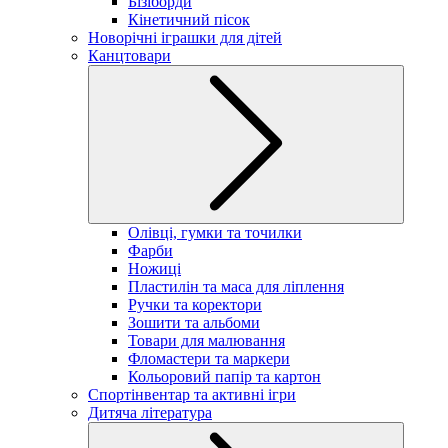
Бізіборди
Кінетичний пісок
Новорічні іграшки для дітей
Канцтовари
Олівці, гумки та точилки
Фарби
Ножиці
Пластилін та маса для ліплення
Ручки та коректори
Зошити та альбоми
Товари для малювання
Фломастери та маркери
Кольоровий папір та картон
Спортінвентар та активні ігри
Дитяча література