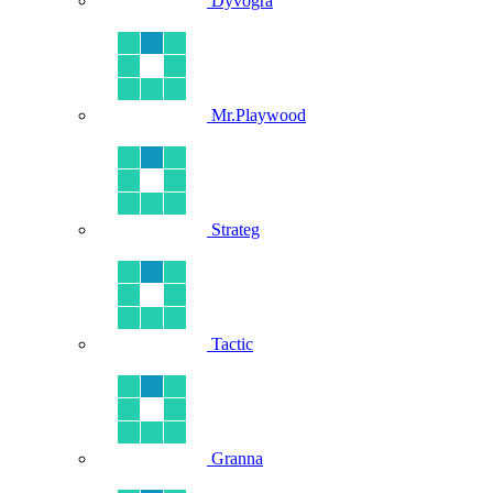
Dyvogra
Mr.Playwood
Strateg
Tactic
Granna