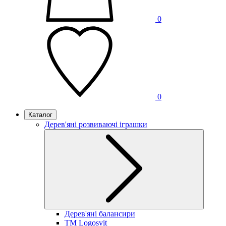
0
0
Каталог
Дерев'яні розвиваючі іграшки
Дерев'яні балансири
TM Logosvit