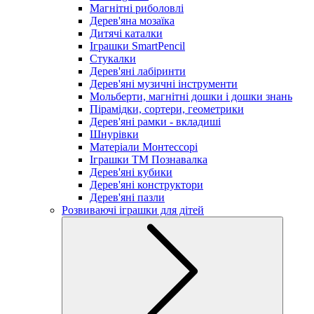
Магнітні риболовлі
Дерев'яна мозаїка
Дитячі каталки
Іграшки SmartPencil
Стукалки
Дерев'яні лабіринти
Дерев'яні музичні інструменти
Мольберти, магнітні дошки і дошки знань
Пірамідки, сортери, геометрики
Дерев'яні рамки - вкладиші
Шнурівки
Матеріали Монтессорі
Іграшки ТМ Познавалка
Дерев'яні кубики
Дерев'яні конструктори
Дерев'яні пазли
Розвиваючі іграшки для дітей