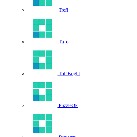
Trefl
Тато
ToP Bright
PuzzleOk