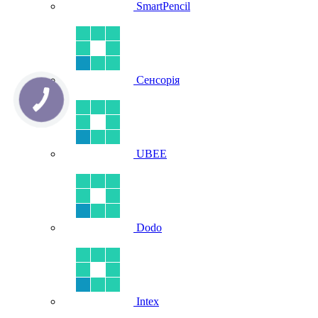
SmartPencil
Сенсорія
UBEE
Dodo
Intex