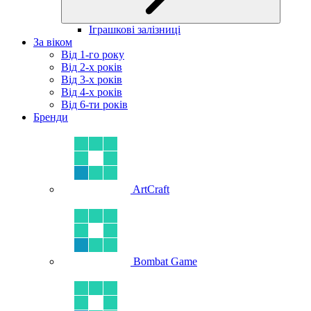
Іграшкові залізниці
За віком
Від 1-го року
Від 2-х років
Від 3-х років
Від 4-х років
Від 6-ти років
Бренди
ArtCraft
Bombat Game