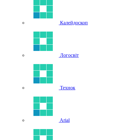
Калейдоскоп
Логосвіт
Технок
Arial