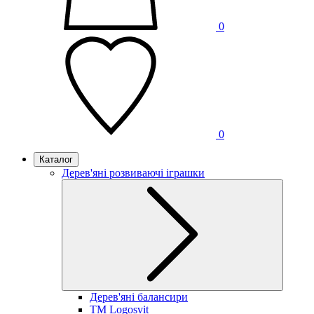
0
0
Каталог
Дерев'яні розвиваючі іграшки
Дерев'яні балансири
TM Logosvit