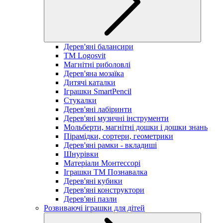
Дерев'яні балансири
TM Logosvit
Магнітні риболовлі
Дерев'яна мозаїка
Дитячі каталки
Іграшки SmartPencil
Стукалки
Дерев'яні лабіринти
Дерев'яні музичні інструменти
Мольберти, магнітні дошки і дошки знань
Пірамідки, сортери, геометрики
Дерев'яні рамки - вкладиші
Шнурівки
Матеріали Монтессорі
Іграшки ТМ Познавалка
Дерев'яні кубики
Дерев'яні конструктори
Дерев'яні пазли
Розвиваючі іграшки для дітей