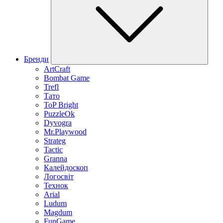
Бренди
ArtCraft
Bombat Game
Trefl
Тато
ToP Bright
PuzzleOk
Dyvogra
Mr.Playwood
Strateg
Tactic
Granna
Калейдоскоп
Логосвіт
Технок
Arial
Ludum
Magdum
FunGame