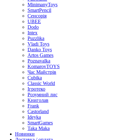
MinimanyToys
SmartPencil
Сенсорія
UBEE
Dodo
Intex
Puzzlika
Vladi Toys
Danko Toys
Artos Games
Poznavalka
KomarovTOYS
Час Майстрів
Cubika
Classic World
Ігротеко
Розумний лис
Книголав
Frank
Castorland
Ideyka
SmartGames
Taka Maka
Новинки
Доставка / оплата