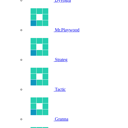
Dyvogra
Mr.Playwood
Strateg
Tactic
Granna