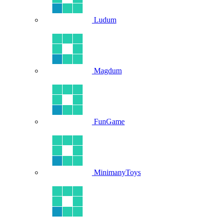
Ludum
Magdum
FunGame
MinimanyToys