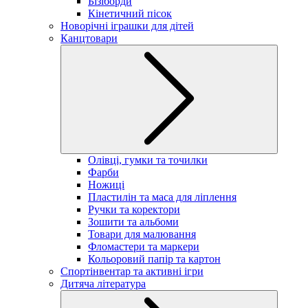
Бізіборди
Кінетичний пісок
Новорічні іграшки для дітей
Канцтовари
Олівці, гумки та точилки
Фарби
Ножиці
Пластилін та маса для ліплення
Ручки та коректори
Зошити та альбоми
Товари для малювання
Фломастери та маркери
Кольоровий папір та картон
Спортінвентар та активні ігри
Дитяча література