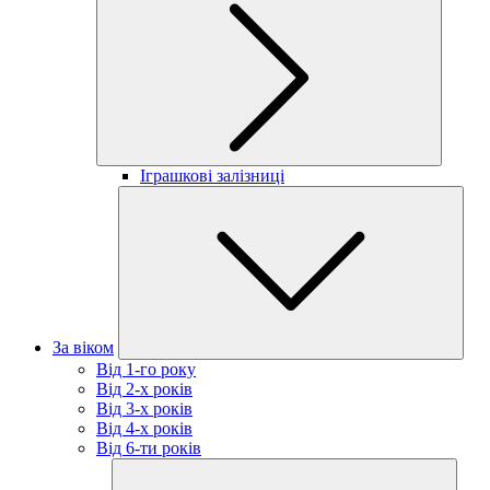
Іграшкові залізниці
За віком
Від 1-го року
Від 2-х років
Від 3-х років
Від 4-х років
Від 6-ти років