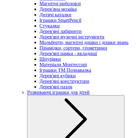
Магнітні риболовлі
Дерев'яна мозаїка
Дитячі каталки
Іграшки SmartPencil
Стукалки
Дерев'яні лабіринти
Дерев'яні музичні інструменти
Мольберти, магнітні дошки і дошки знань
Пірамідки, сортери, геометрики
Дерев'яні рамки - вкладиші
Шнурівки
Матеріали Монтессорі
Іграшки ТМ Познавалка
Дерев'яні кубики
Дерев'яні конструктори
Дерев'яні пазли
Розвиваючі іграшки для дітей