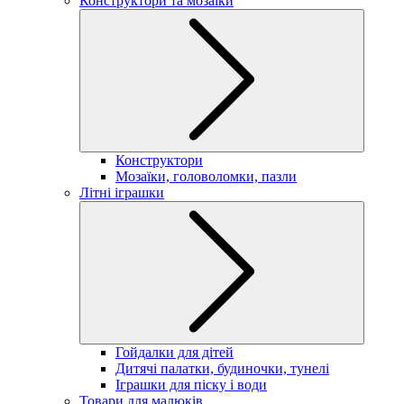
Конструктори та мозаїки
Конструктори
Мозаїки, головоломки, пазли
Літні іграшки
Гойдалки для дітей
Дитячі палатки, будиночки, тунелі
Іграшки для піску і води
Товари для малюків