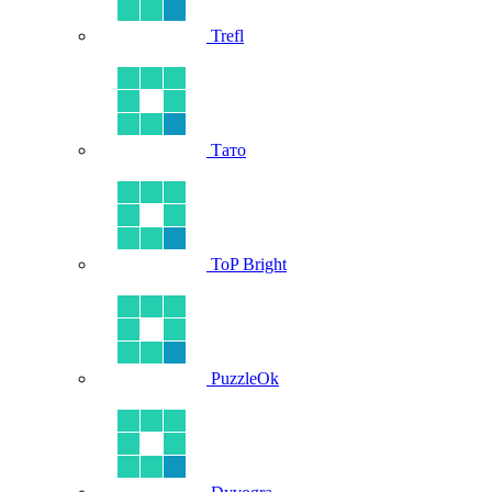
Trefl
Тато
ToP Bright
PuzzleOk