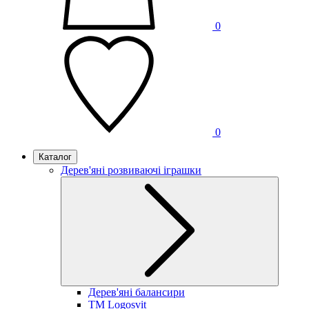
0
0
Каталог
Дерев'яні розвиваючі іграшки
Дерев'яні балансири
TM Logosvit