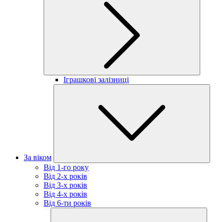
Іграшкові залізниці
За віком
Від 1-го року
Від 2-х років
Від 3-х років
Від 4-х років
Від 6-ти років