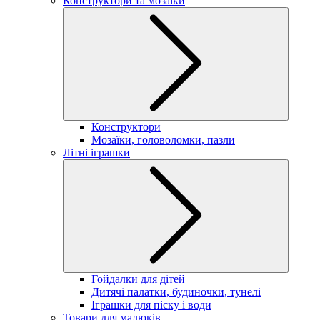
Конструктори та мозаїки
Конструктори
Мозаїки, головоломки, пазли
Літні іграшки
Гойдалки для дітей
Дитячі палатки, будиночки, тунелі
Іграшки для піску і води
Товари для малюків