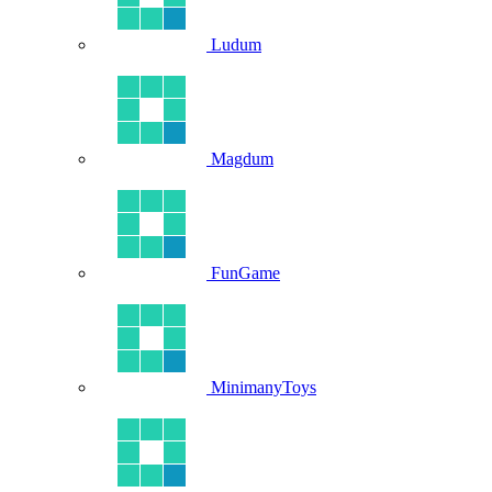
Ludum
Magdum
FunGame
MinimanyToys