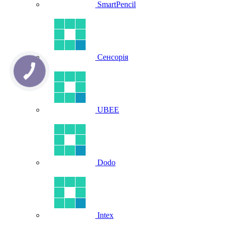
SmartPencil
Сенсорія
UBEE
Dodo
Intex