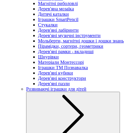
Магнітні риболовлі
Дерев'яна мозаїка
Дитячі каталки
Іграшки SmartPencil
Стукалки
Дерев'яні лабіринти
Дерев'яні музичні інструменти
Мольберти, магнітні дошки і дошки знань
Пірамідки, сортери, геометрики
Дерев'яні рамки - вкладиші
Шнурівки
Матеріали Монтессорі
Іграшки ТМ Познавалка
Дерев'яні кубики
Дерев'яні конструктори
Дерев'яні пазли
Розвиваючі іграшки для дітей