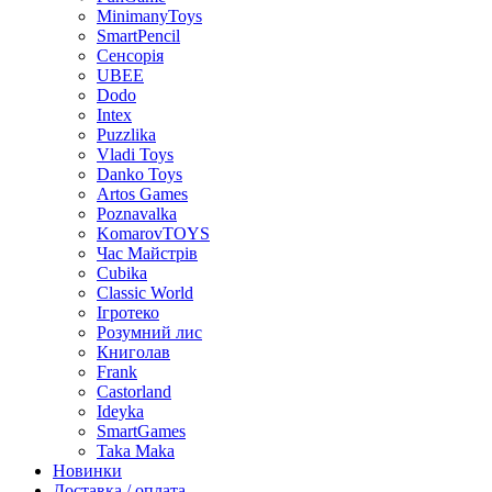
MinimanyToys
SmartPencil
Сенсорія
UBEE
Dodo
Intex
Puzzlika
Vladi Toys
Danko Toys
Artos Games
Poznavalka
KomarovTOYS
Час Майстрів
Cubika
Classic World
Ігротеко
Розумний лис
Книголав
Frank
Castorland
Ideyka
SmartGames
Taka Maka
Новинки
Доставка / оплата