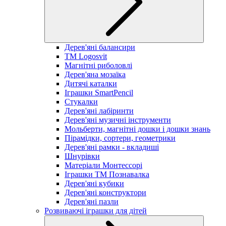
Дерев'яні балансири
TM Logosvit
Магнітні риболовлі
Дерев'яна мозаїка
Дитячі каталки
Іграшки SmartPencil
Стукалки
Дерев'яні лабіринти
Дерев'яні музичні інструменти
Мольберти, магнітні дошки і дошки знань
Пірамідки, сортери, геометрики
Дерев'яні рамки - вкладиші
Шнурівки
Матеріали Монтессорі
Іграшки ТМ Познавалка
Дерев'яні кубики
Дерев'яні конструктори
Дерев'яні пазли
Розвиваючі іграшки для дітей