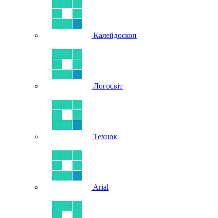
Калейдоскоп
Логосвіт
Технок
Arial