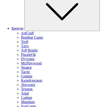
Бренди
ArtCraft
Bombat Game
Trefl
Тато
ToP Bright
PuzzleOk
Dyvogra
Mr.Playwood
Strateg
Tactic
Granna
Калейдоскоп
Логосвіт
Технок
Arial
Ludum
Magdum
FunGame