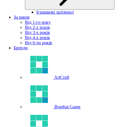
Іграшкові залізниці
За віком
Від 1-го року
Від 2-х років
Від 3-х років
Від 4-х років
Від 6-ти років
Бренди
ArtCraft
Bombat Game