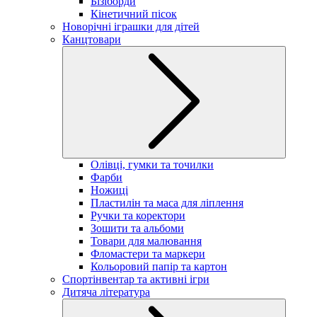
Бізіборди
Кінетичний пісок
Новорічні іграшки для дітей
Канцтовари
Олівці, гумки та точилки
Фарби
Ножиці
Пластилін та маса для ліплення
Ручки та коректори
Зошити та альбоми
Товари для малювання
Фломастери та маркери
Кольоровий папір та картон
Спортінвентар та активні ігри
Дитяча література