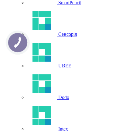
SmartPencil
Сенсорія
UBEE
Dodo
Intex