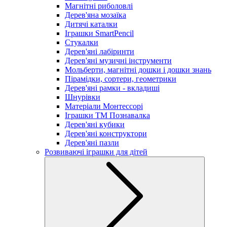
Магнітні риболовлі
Дерев'яна мозаїка
Дитячі каталки
Іграшки SmartPencil
Стукалки
Дерев'яні лабіринти
Дерев'яні музичні інструменти
Мольберти, магнітні дошки і дошки знань
Пірамідки, сортери, геометрики
Дерев'яні рамки - вкладиші
Шнурівки
Матеріали Монтессорі
Іграшки ТМ Познавалка
Дерев'яні кубики
Дерев'яні конструктори
Дерев'яні пазли
Розвиваючі іграшки для дітей