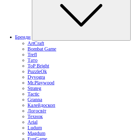
Бренди
ArtCraft
Bombat Game
Trefl
Тато
ToP Bright
PuzzleOk
Dyvogra
Mr.Playwood
Strateg
Tactic
Granna
Калейдоскоп
Логосвіт
Технок
Arial
Ludum
Magdum
FunGame