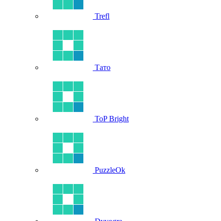
Trefl
Тато
ToP Bright
PuzzleOk