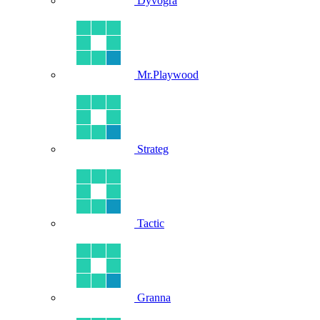
Dyvogra
Mr.Playwood
Strateg
Tactic
Granna