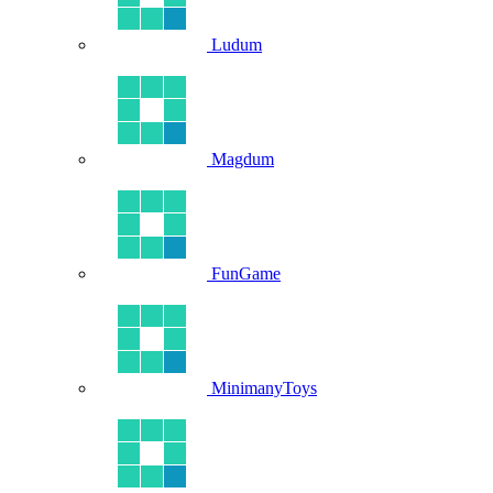
Ludum
Magdum
FunGame
MinimanyToys