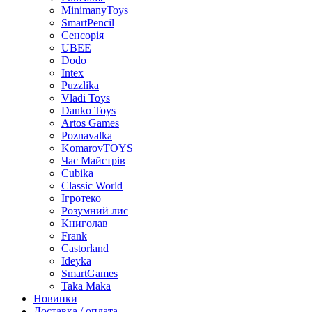
MinimanyToys
SmartPencil
Сенсорія
UBEE
Dodo
Intex
Puzzlika
Vladi Toys
Danko Toys
Artos Games
Poznavalka
KomarovTOYS
Час Майстрів
Cubika
Classic World
Ігротеко
Розумний лис
Книголав
Frank
Castorland
Ideyka
SmartGames
Taka Maka
Новинки
Доставка / оплата