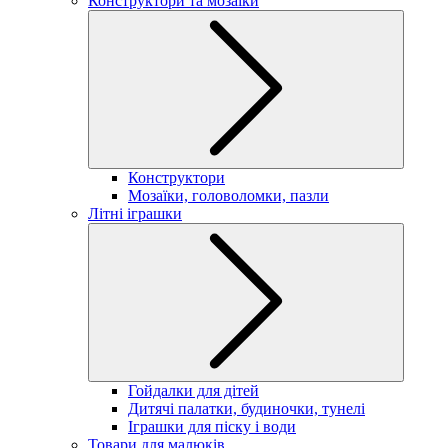
Конструктори та мозаїки
Конструктори
Мозаїки, головоломки, пазли
Літні іграшки
Гойдалки для дітей
Дитячі палатки, будиночки, тунелі
Іграшки для піску і води
Товари для малюків