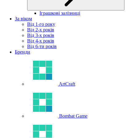
Іграшкові залізниці
За віком
Від 1-го року
Від 2-х років
Від 3-х років
Від 4-х років
Від 6-ти років
Бренди
ArtCraft
Bombat Game