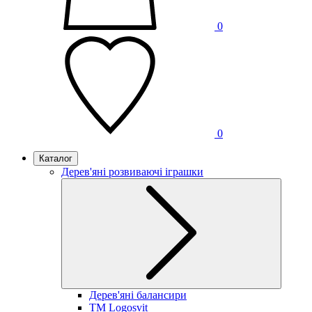
0
0
Каталог
Дерев'яні розвиваючі іграшки
Дерев'яні балансири
TM Logosvit