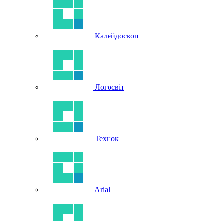
Калейдоскоп
Логосвіт
Технок
Arial