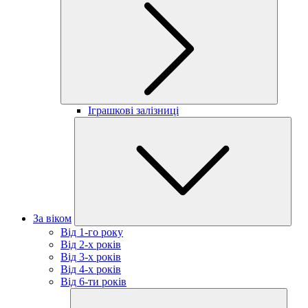
Іграшкові залізниці
За віком
Від 1-го року
Від 2-х років
Від 3-х років
Від 4-х років
Від 6-ти років