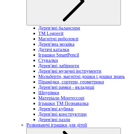
Дерев'яні балансири
TM Logosvit
Магнітні риболовлі
Дерев'яна мозаїка
Дитячі каталки
Іграшки SmartPencil
Стукалки
Дерев'яні лабіринти
Дерев'яні музичні інструменти
Мольберти, магнітні дошки і дошки знань
Пірамідки, сортери, геометрики
Дерев'яні рамки - вкладиші
Шнурівки
Матеріали Монтессорі
Іграшки ТМ Познавалка
Дерев'яні кубики
Дерев'яні конструктори
Дерев'яні пазли
Розвиваючі іграшки для дітей