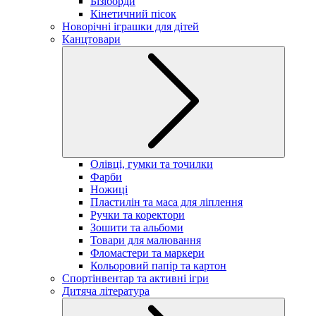
Бізіборди
Кінетичний пісок
Новорічні іграшки для дітей
Канцтовари
Олівці, гумки та точилки
Фарби
Ножиці
Пластилін та маса для ліплення
Ручки та коректори
Зошити та альбоми
Товари для малювання
Фломастери та маркери
Кольоровий папір та картон
Спортінвентар та активні ігри
Дитяча література