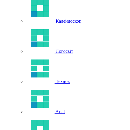
Калейдоскоп
Логосвіт
Технок
Arial