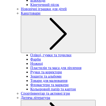
Бізіборди
Кінетичний пісок
Новорічні іграшки для дітей
Канцтовари
Олівці, гумки та точилки
Фарби
Ножиці
Пластилін та маса для ліплення
Ручки та коректори
Зошити та альбоми
Товари для малювання
Фломастери та маркери
Кольоровий папір та картон
Спортінвентар та активні ігри
Дитяча література