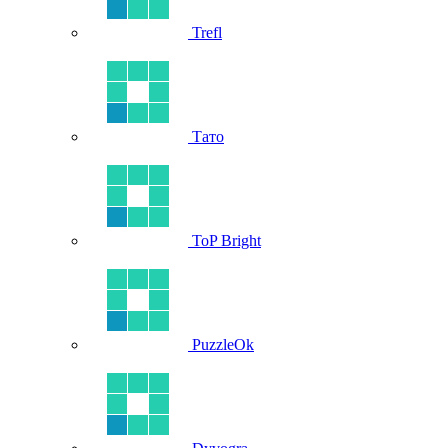
Trefl
Тато
ToP Bright
PuzzleOk