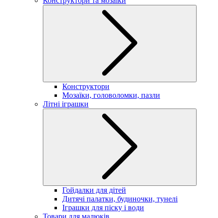
Конструктори та мозаїки
Конструктори
Мозаїки, головоломки, пазли
Літні іграшки
Гойдалки для дітей
Дитячі палатки, будиночки, тунелі
Іграшки для піску і води
Товари для малюків