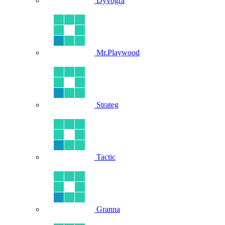
Dyvogra
Mr.Playwood
Strateg
Tactic
Granna