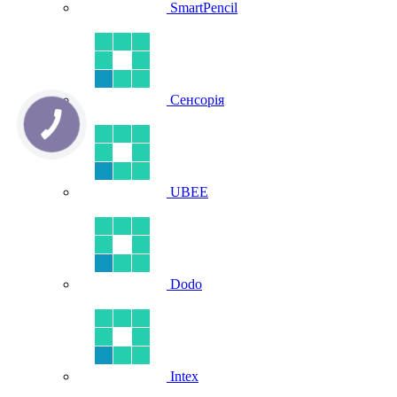
SmartPencil
Сенсорія
UBEE
Dodo
Intex