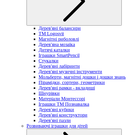
Дерев'яні балансири
TM Logosvit
Магнітні риболовлі
Дерев'яна мозаїка
Дитячі каталки
Іграшки SmartPencil
Стукалки
Дерев'яні лабіринти
Дерев'яні музичні інструменти
Мольберти, магнітні дошки і дошки знань
Пірамідки, сортери, геометрики
Дерев'яні рамки - вкладиші
Шнурівки
Матеріали Монтессорі
Іграшки ТМ Познавалка
Дерев'яні кубики
Дерев'яні конструктори
Дерев'яні пазли
Розвиваючі іграшки для дітей