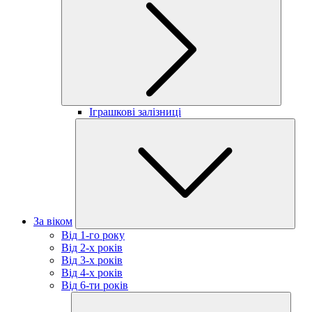
Іграшкові залізниці
За віком
Від 1-го року
Від 2-х років
Від 3-х років
Від 4-х років
Від 6-ти років