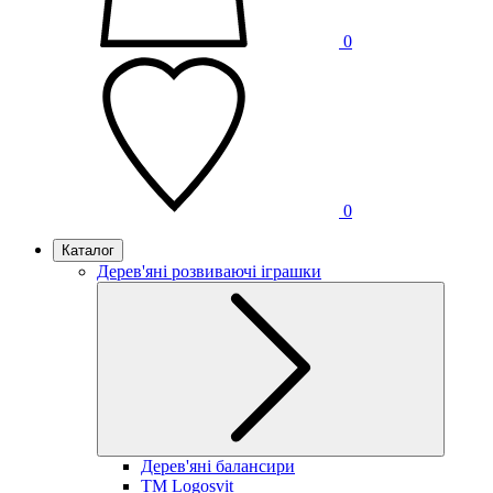
0
0
Каталог
Дерев'яні розвиваючі іграшки
Дерев'яні балансири
TM Logosvit