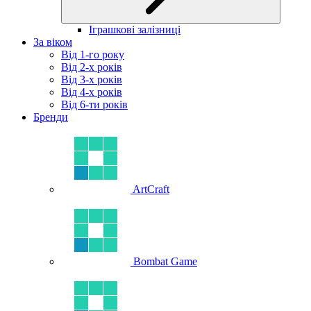
Іграшкові залізниці
За віком
Від 1-го року
Від 2-х років
Від 3-х років
Від 4-х років
Від 6-ти років
Бренди
ArtCraft
Bombat Game