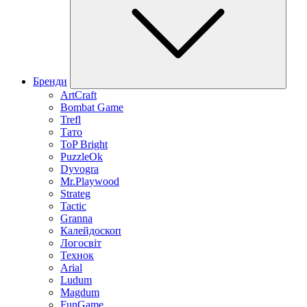
Бренди
ArtCraft
Bombat Game
Trefl
Тато
ToP Bright
PuzzleOk
Dyvogra
Mr.Playwood
Strateg
Tactic
Granna
Калейдоскоп
Логосвіт
Технок
Arial
Ludum
Magdum
FunGame