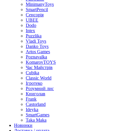
MinimanyToys
SmartPencil
Сенсорія
UBEE
Dodo
Intex
Puzzlika
Vladi Toys
Danko Toys
Artos Games
Poznavalka
KomarovTOYS
Час Майстрів
Cubika
Classic World
Ігротеко
Розумний лис
Книголав
Frank
Castorland
Ideyka
SmartGames
Taka Maka
Новинки
Доставка / оплата