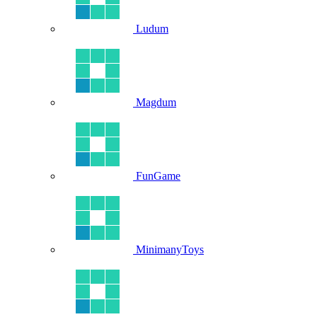
Ludum
Magdum
FunGame
MinimanyToys