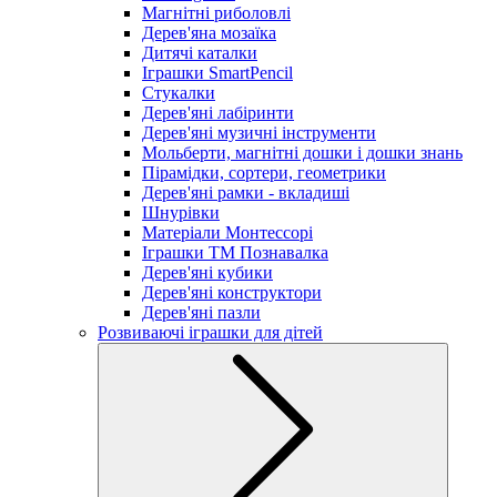
Магнітні риболовлі
Дерев'яна мозаїка
Дитячі каталки
Іграшки SmartPencil
Стукалки
Дерев'яні лабіринти
Дерев'яні музичні інструменти
Мольберти, магнітні дошки і дошки знань
Пірамідки, сортери, геометрики
Дерев'яні рамки - вкладиші
Шнурівки
Матеріали Монтессорі
Іграшки ТМ Познавалка
Дерев'яні кубики
Дерев'яні конструктори
Дерев'яні пазли
Розвиваючі іграшки для дітей