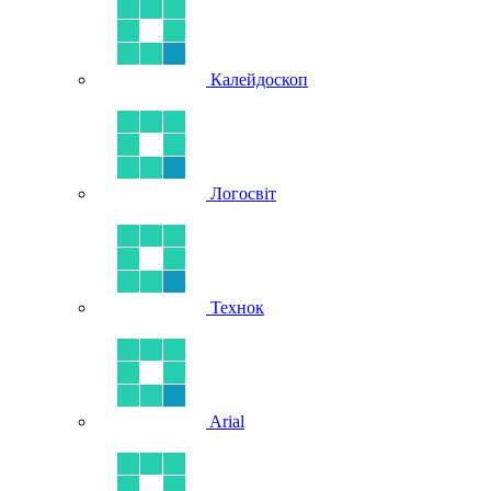
Калейдоскоп
Логосвіт
Технок
Arial