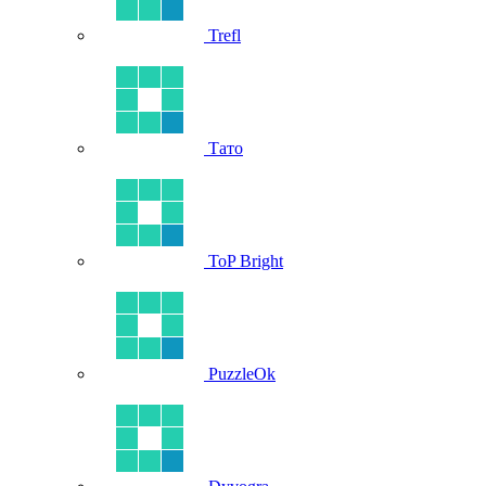
Trefl
Тато
ToP Bright
PuzzleOk