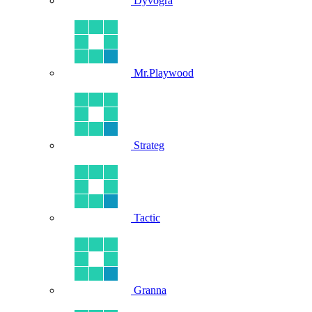
Dyvogra
Mr.Playwood
Strateg
Tactic
Granna