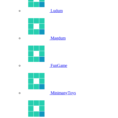
Ludum
Magdum
FunGame
MinimanyToys