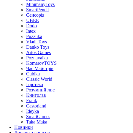
MinimanyToys
SmartPencil
Сенсорія
UBEE
Dodo
Intex
Puzzlika
Vladi Toys
Danko Toys
Artos Games
Poznavalka
KomarovTOYS
Час Майстрів
Cubika
Classic World
Ігротеко
Розумний лис
Книголав
Frank
Castorland
Ideyka
SmartGames
Taka Maka
Новинки
Доставка / оплата