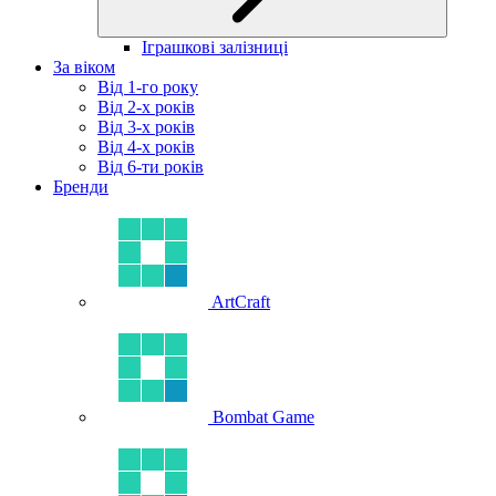
Іграшкові залізниці
За віком
Від 1-го року
Від 2-х років
Від 3-х років
Від 4-х років
Від 6-ти років
Бренди
ArtCraft
Bombat Game