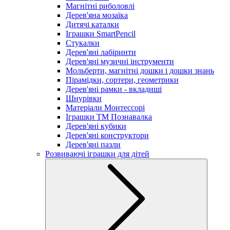
Магнітні риболовлі
Дерев'яна мозаїка
Дитячі каталки
Іграшки SmartPencil
Стукалки
Дерев'яні лабіринти
Дерев'яні музичні інструменти
Мольберти, магнітні дошки і дошки знань
Пірамідки, сортери, геометрики
Дерев'яні рамки - вкладиші
Шнурівки
Матеріали Монтессорі
Іграшки ТМ Познавалка
Дерев'яні кубики
Дерев'яні конструктори
Дерев'яні пазли
Розвиваючі іграшки для дітей