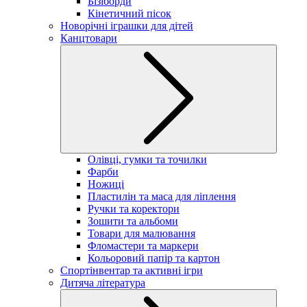
Бізіборди
Кінетичний пісок
Новорічні іграшки для дітей
Канцтовари
Олівці, гумки та точилки
Фарби
Ножиці
Пластилін та маса для ліплення
Ручки та коректори
Зошити та альбоми
Товари для малювання
Фломастери та маркери
Кольоровий папір та картон
Спортінвентар та активні ігри
Дитяча література