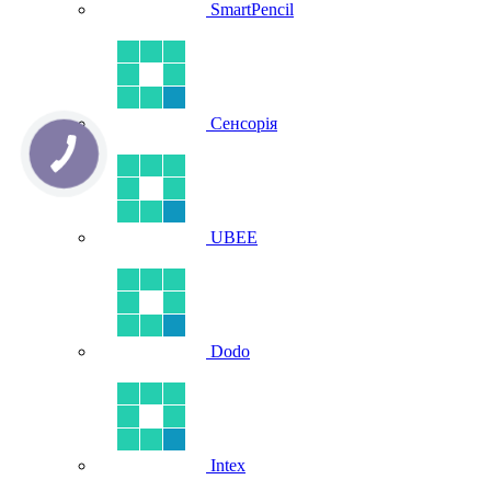
SmartPencil
Сенсорія
UBEE
Dodo
Intex