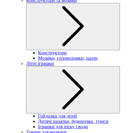
Конструктори та мозаїки
Конструктори
Мозаїки, головоломки, пазли
Літні іграшки
Гойдалки для дітей
Дитячі палатки, будиночки, тунелі
Іграшки для піску і води
Товари для малюків