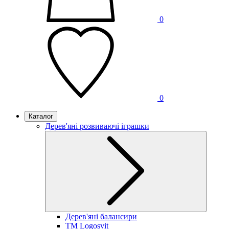
0
0
Каталог
Дерев'яні розвиваючі іграшки
Дерев'яні балансири
TM Logosvit