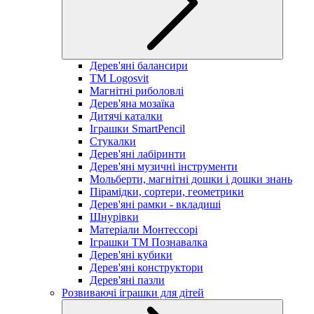
Дерев'яні балансири
TM Logosvit
Магнітні риболовлі
Дерев'яна мозаїка
Дитячі каталки
Іграшки SmartPencil
Стукалки
Дерев'яні лабіринти
Дерев'яні музичні інструменти
Мольберти, магнітні дошки і дошки знань
Пірамідки, сортери, геометрики
Дерев'яні рамки - вкладиші
Шнурівки
Матеріали Монтессорі
Іграшки ТМ Познавалка
Дерев'яні кубики
Дерев'яні конструктори
Дерев'яні пазли
Розвиваючі іграшки для дітей