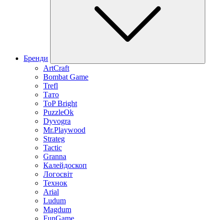
Бренди
ArtCraft
Bombat Game
Trefl
Тато
ToP Bright
PuzzleOk
Dyvogra
Mr.Playwood
Strateg
Tactic
Granna
Калейдоскоп
Логосвіт
Технок
Arial
Ludum
Magdum
FunGame