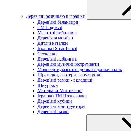
Дерев'яні розвиваючі іграшки
Дерев'яні балансири
TM Logosvit
Магнітні риболовлі
Дерев'яна мозаїка
Дитячі каталки
Іграшки SmartPencil
Стукалки
Дерев'яні лабіринти
Дерев'яні музичні інструменти
Мольберти, магнітні дошки і дошки знань
Пірамідки, сортери, геометрики
Дерев'яні рамки - вкладиші
Шнурівки
Матеріали Монтессорі
Іграшки ТМ Познавалка
Дерев'яні кубики
Дерев'яні конструктори
Дерев'яні пазли