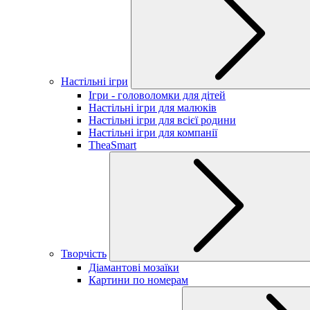
Настільні ігри
Ігри - головоломки для дітей
Настільні ігри для малюків
Настільні ігри для всієї родини
Настільні ігри для компанії
TheaSmart
Творчість
Діамантові мозаїки
Картини по номерам