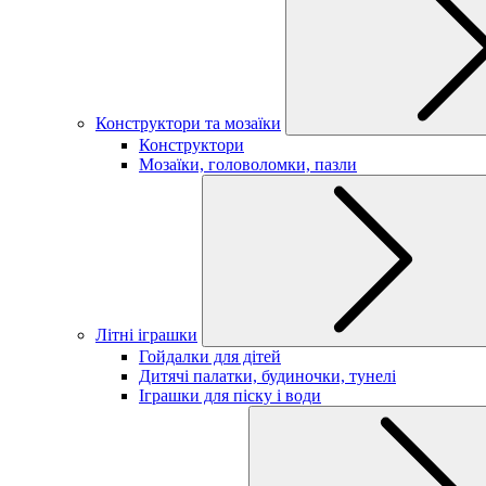
Конструктори та мозаїки
Конструктори
Мозаїки, головоломки, пазли
Літні іграшки
Гойдалки для дітей
Дитячі палатки, будиночки, тунелі
Іграшки для піску і води